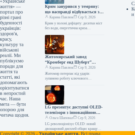
«Українське
С
життя» —
Крим занурився у темряву:
К
портал про
що насправді відбувається з
и
різні грані
енерго- та водопостачанням
Карина Павлюк
Сер 9, 2026
буденності
півострова
Крим у полоні дефіциту: десятки міст
українців:
без води, енергетична криза
загострюється Окупований півострів
здоров'я,
стикається з серйозними проблемами:
красу,
водопостачання припинено у…
культуру та
військові
реалії. Ми
Житомирський завод
публікуємо
“Кромберг енд Шуберт”
поради для
призупинив роботу: що
Карина Павлюк
Сер 9, 2026
життя та
відомо
Житомир потерпає від ударів:
статті, які
зупинено роботу ключового
допомагають
підприємства Kromberg & Schubert
орієнтуватися
Внаслідок нічної атаки російських
в непростий
військ значних руйнувань зазнало
підприємство…
час. Наша
мета — бути
LG презентує доступні OLED-
опорою для
телевізори з інноваційною
читача щодня.
технологією дисплеїв
Ольга Шаповал
Сер 9, 2026
LG революціонізує OLED: новий
двошаровий дисплей обіцяє кращу
Copyright © 2026 -
Українське життя.
Всі права
картинку за менші гроші Компанія LG