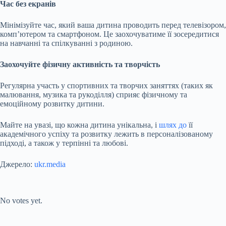
Час без екранів
Мінімізуйте час, який ваша дитина проводить перед телевізором,
комп’ютером та смартфоном. Це заохочуватиме її зосередитися
на навчанні та спілкуванні з родиною.
Заохочуйте фізичну активність та творчість
Регулярна участь у спортивних та творчих заняттях (таких як
малювання, музика та рукоділля) сприяє фізичному та
емоційному розвитку дитини.
Майте на увазі, що кожна дитина унікальна, і
шлях до
її
академічного успіху та розвитку лежить в персоналізованому
підході, а також у терпінні та любові.
Джерело:
ukr.media
Submit Rating
Rate this item:
No votes yet.