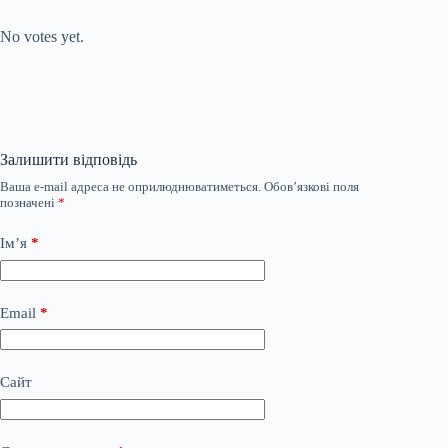
Submit Rating
Rate this item:
No votes yet.
Залишити відповідь
Ваша e-mail адреса не оприлюднюватиметься.
Обов’язкові поля
позначені
*
Ім’я
*
Email
*
Сайт