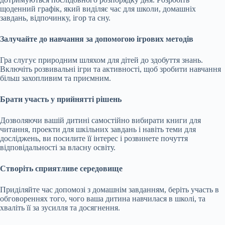
щоденний графік, який виділяє час для школи, домашніх
завдань, відпочинку, ігор та сну.
Залучайте до навчання за допомогою ігрових методів
Гра слугує природним шляхом для дітей до здобуття знань.
Включіть розвивальні ігри та активності, щоб зробити навчання
більш захопливим та приємним.
Брати участь у прийнятті рішень
Дозволяючи вашій дитині самостійно вибирати книги для
читання, проекти для шкільних завдань і навіть теми для
досліджень, ви посилите її інтерес і розвинете почуття
відповідальності за власну освіту.
Створіть сприятливе середовище
Приділяйте час допомозі з домашнім завданням, беріть участь в
обговореннях того, чого ваша дитина навчилася в школі, та
хваліть її за зусилля та досягнення.