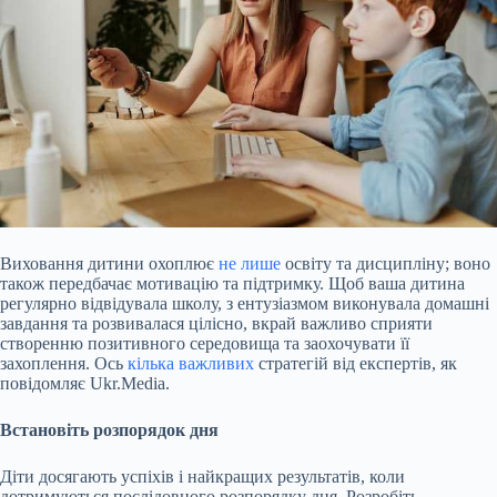
Виховання дитини охоплює
не лише
освіту та дисципліну; воно
також передбачає мотивацію та підтримку. Щоб ваша дитина
регулярно відвідувала школу, з ентузіазмом виконувала домашні
завдання та розвивалася цілісно, вкрай важливо сприяти
створенню позитивного середовища та заохочувати її
захоплення. Ось
кілька важливих
стратегій від експертів, як
повідомляє Ukr.Media.
Встановіть розпорядок дня
Діти досягають успіхів і найкращих результатів, коли
дотримуються послідовного розпорядку дня. Розробіть