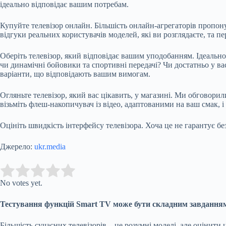
ідеально відповідає вашим потребам.
Купуйте телевізор онлайн. Більшість онлайн-агрегаторів пропон
відгуки реальних користувачів моделей, які ви розглядаєте, та п
Оберіть телевізор, який відповідає вашим уподобанням. Ідеально
чи динамічні бойовики та спортивні передачі? Чи достатньо у вас
варіанти, що відповідають вашим вимогам.
Огляньте телевізор, який вас цікавить, у магазині. Ми обговорил
візьміть флеш-накопичувач із відео, адаптованими на ваш смак, і
Оцініть швидкість інтерфейсу телевізора. Хоча це не гарантує бе
Джерело:
ukr.media
Submit Rating
Rate this item:
No votes yet.
Тестування функцій Smart TV може бути складним завдання
Більшість сучасних телевізорів – це розумні моделі, але оціни