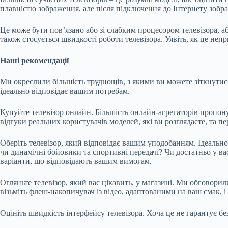
плавністю зображення, але після підключення до Інтернету зобр
Це може бути пов’язано або зі слабким процесором телевізора, а
також стосується швидкості роботи телевізора. Уявіть, як це не
Наші рекомендації
Ми окреслили більшість труднощів, з якими ви можете зіткнутися
ідеально відповідає вашим потребам.
Купуйте телевізор онлайн. Більшість онлайн-агрегаторів пропон
відгуки реальних користувачів моделей, які ви розглядаєте, та п
Оберіть телевізор, який відповідає вашим уподобанням. Ідеально
чи динамічні бойовики та спортивні передачі? Чи достатньо у вас
варіанти, що відповідають вашим вимогам.
Огляньте телевізор, який вас цікавить, у магазині. Ми обговорил
візьміть флеш-накопичувач із відео, адаптованими на ваш смак, і
Оцініть швидкість інтерфейсу телевізора. Хоча це не гарантує бе