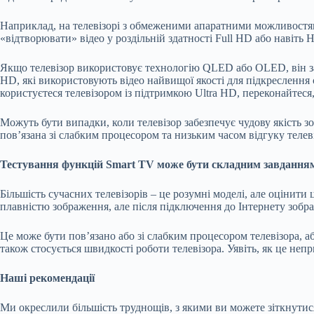
Наприклад, на телевізорі з обмеженими апаратними можливост
«відтворювати» відео у роздільній здатності Full HD або навіт
Якщо телевізор використовує технологію QLED або OLED, він заз
HD, які використовують відео найвищої якості для підкреслення 
користуєтеся телевізором із підтримкою Ultra HD, переконайтеся
Можуть бути випадки, коли телевізор забезпечує чудову якість 
пов’язана зі слабким процесором та низьким часом відгуку телеві
Тестування функцій Smart TV може бути складним завдання
Більшість сучасних телевізорів – це розумні моделі, але оціни
плавністю зображення, але після підключення до Інтернету зобр
Це може бути пов’язано або зі слабким процесором телевізора, а
також стосується швидкості роботи телевізора. Уявіть, як це не
Наші рекомендації
Ми окреслили більшість труднощів, з якими ви можете зіткнутися