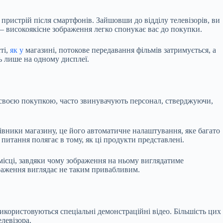
 пристрій після смартфонів. Зайшовши до відділу телевізорів, ви
 високоякісне зображення легко спонукає вас до покупки.
ті,
як у
магазині, потокове передавання фільмів затримується, а
ь лише на одному дисплеї.
і своєю покупкою, часто звинувачують персонал, стверджуючи,
цівники магазину, це його автоматичне налаштування, яке багато
итання полягає в тому, як ці продукти представлені.
 місці, завдяки чому зображення на ньому виглядатиме
браження виглядає не таким привабливим.
використовуються спеціальні демонстраційні відео. Більшість цих
левізора.