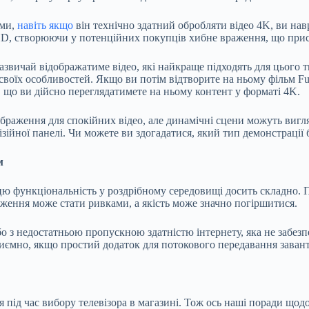
ями,
навіть якщо
він технічно здатний обробляти відео 4K, ви на
ь HD, створюючи у потенційних покупців хибне враження, що при
вичай відображатиме відео, які найкраще підходять для цього ти
своїх особливостей. Якщо ви потім відтворите на ньому фільм Fu
, що ви дійсно переглядатимете на ньому контент у форматі 4K.
зображення для спокійних відео, але динамічні сцени можуть виг
зійної панелі. Чи можете ви здогадатися, який тип демонстрації 
м
ти цю функціональність у роздрібному середовищі досить складно
аження може стати ривками, а якість може значно погіршитися.
бо з недостатньою пропускною здатністю інтернету, яка не забез
приємно, якщо простий додаток для потокового передавання заван
 під час вибору телевізора в магазині. Тож ось наші поради щодо