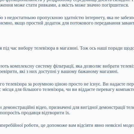
аження може стати ривками, а якість може значно погіршитися.
бо з недостатньою пропускною здатністю інтернету, яка не забез
приємно, якщо простий додаток для потокового передавання заван
 під час вибору телевізора в магазині. Тож ось наші поради щодо
ують комплексну систему фільтрації, яка дозволяє вибрати теле
еревірити, які з них доступні у вашому бажаному магазині.
го телевізора за розумною ціною просто не існує. Ви надаєте пе
 місця для більшого телевізора, чи ви віддаєте перевагу компакт
и демонстраційні відео, призначені для вигідної демонстрації те
 попросіть продавця відтворити їх.
зперебійної роботи, це допоможе вам відсіяти явно неякісні модел