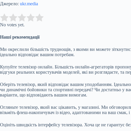
Джерело:
ukr.media
Submit Rating
Rate this item:
No votes yet.
Наші рекомендації
Ми окреслили більшість труднощів, з якими ви можете зіткнутися
ідеально відповідає вашим потребам.
Купуйте телевізор онлайн. Більшість онлайн-агрегаторів пропон
відгуки реальних користувачів моделей, які ви розглядаєте, та п
Оберіть телевізор, який відповідає вашим уподобанням. Ідеально
чи динамічні бойовики та спортивні передачі? Чи достатньо у вас
варіанти, що відповідають вашим вимогам.
Огляньте телевізор, який вас цікавить, у магазині. Ми обговорил
візьміть флеш-накопичувач із відео, адаптованими на ваш смак, і
Оцініть швидкість інтерфейсу телевізора. Хоча це не гарантує бе