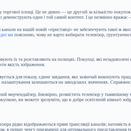
ну торгової площі. Це не дивно — це другий за кількістю покупок
о демонструють один і той самий контент. І це незмінно
вражає —
канали на вашій новій «приставці» не забезпечують такої ж якос
дні ми
пояснимо, чому не варто вибирати телевізор, ґрунтуючис
вують їх та розставляють на полицях. Покупці, які незадоволен
ти якість зображення.
вується для показу, єдине завдання, яке зазвичай виконують пра
і налаштування залишаються на заводських значеннях. Справжнє п
ений мерчендайзер, ймовірно, розмістить телевізор у тьмянішому
купкою, ви можете зрозуміти, що в добре освітленій кімнаті зо
ізора рідко відображаються прямі трансляції каналів; натомість 
ом, в першу чергу призначені для оптимального представлення те