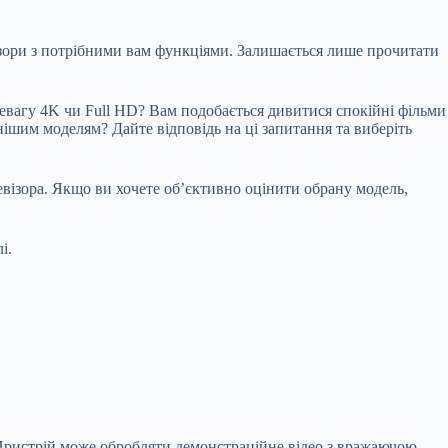
візори з потрібними вам функціями. Залишається лише прочитати
ревагу 4K чи Full HD? Вам подобається дивитися спокійні фільми
нішим моделям? Дайте відповідь на ці запитання та виберіть
левізора. Якщо ви хочете об’єктивно оцінити обрану модель,
і.
. Пристрій може обробляти демонстраційне відео з вражаючою