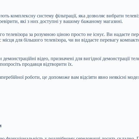
ують комплексну систему фільтрації, яка дозволяє вибрати теле
еревірити, які з них доступні у вашому бажаному магазині.
го телевізора за розумною ціною просто не існує. Ви надаєте пе
 місця для більшого телевізора, чи ви віддаєте перевагу компакт
и демонстраційні відео, призначені для вигідної демонстрації те
 попросіть продавця відтворити їх.
зперебійної роботи, це допоможе вам відсіяти явно неякісні модел
м
ти цю функціональність у роздрібному середовищі досить складно