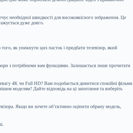
печує необхідної швидкості для високоякісного зображення. Це
тажується дуже довго.
 того, як уникнути цих пасток і придбати телевізор, який
візори з потрібними вам функціями. Залишається лише прочитати
ревагу 4K чи Full HD? Вам подобається дивитися спокійні фільми
нішим моделям? Дайте відповідь на ці запитання та виберіть
левізора. Якщо ви хочете об’єктивно оцінити обрану модель,
і.