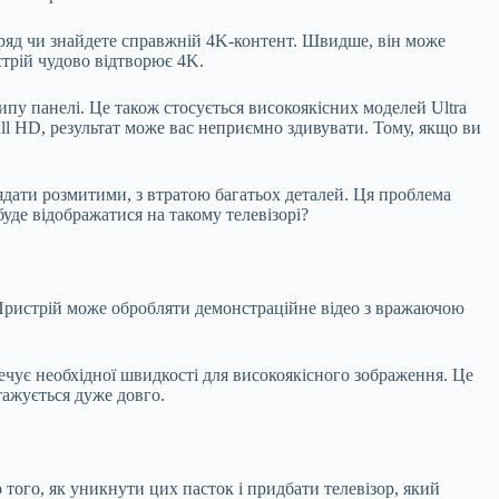
вряд чи знайдете справжній 4K-контент. Швидше, він може
стрій чудово відтворює 4K.
пу панелі. Це також стосується високоякісних моделей Ultra
ll HD, результат може вас неприємно здивувати. Тому, якщо ви
лядати розмитими, з втратою багатьох деталей. Ця проблема
буде відображатися на такому телевізорі?
. Пристрій може обробляти демонстраційне відео з вражаючою
печує необхідної швидкості для високоякісного зображення. Це
тажується дуже довго.
 того, як уникнути цих пасток і придбати телевізор, який