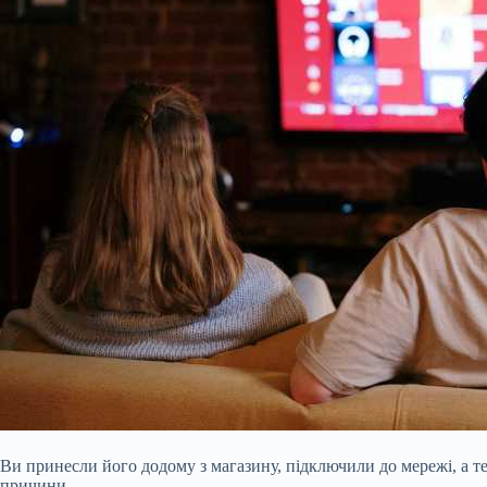
Ви принесли його додому з магазину, підключили до мережі, а т
причини.