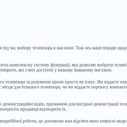
 під час вибору телевізора в магазині. Тож ось наші поради щодо
ують комплексну систему фільтрації, яка дозволяє вибрати теле
еревірити, які з них доступні у вашому бажаному магазині.
го телевізора за розумною ціною просто не існує. Ви надаєте пе
 місця для більшого телевізора, чи ви віддаєте перевагу компакт
и демонстраційні відео, призначені для вигідної демонстрації те
 попросіть продавця відтворити їх.
зперебійної роботи, це допоможе вам відсіяти явно неякісні модел