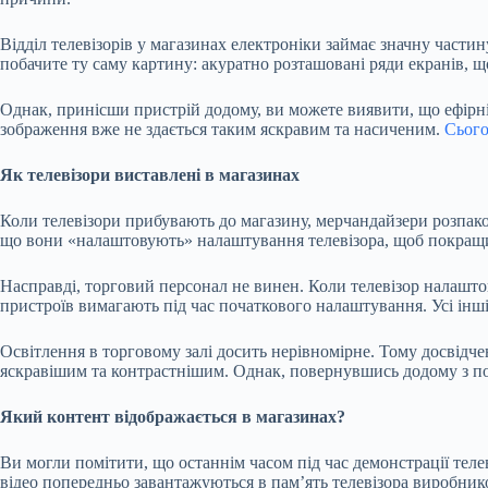
Відділ телевізорів у магазинах електроніки займає значну части
побачите ту саму картину: акуратно розташовані ряди екранів, щ
Однак, принісши пристрій додому, ви можете виявити, що ефірні 
зображення вже не здається таким яскравим та насиченим.
Сього
Як телевізори виставлені в магазинах
Коли телевізори прибувають до магазину, мерчандайзери розпако
що вони «налаштовують» налаштування телевізора, щоб покращи
Насправді, торговий персонал не винен. Коли телевізор налашто
пристроїв вимагають під час початкового налаштування. Усі інш
Освітлення в торговому залі досить нерівномірне. Тому досвідч
яскравішим та контрастнішим. Однак, повернувшись додому з по
Який контент відображається в магазинах?
Ви могли помітити, що останнім часом під час демонстрації телев
відео попередньо завантажуються в пам’ять телевізора виробник