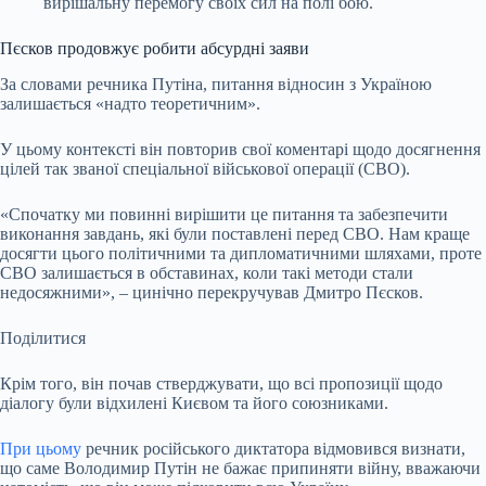
вирішальну перемогу своїх сил на полі бою.
Пєсков продовжує робити абсурдні заяви
За словами речника Путіна, питання відносин з Україною
залишається «надто теоретичним».
У цьому контексті він повторив свої коментарі щодо досягнення
цілей так званої спеціальної військової операції (СВО).
«Спочатку ми повинні вирішити це питання та забезпечити
виконання завдань, які були поставлені перед СВО. Нам краще
досягти цього політичними та дипломатичними шляхами, проте
СВО залишається в обставинах, коли такі методи стали
недосяжними», – цинічно перекручував Дмитро Пєсков.
Поділитися
Крім того, він почав стверджувати, що всі пропозиції щодо
діалогу були відхилені Києвом та його союзниками.
При цьому
речник російського диктатора відмовився визнати,
що саме Володимир Путін не бажає припиняти війну, вважаючи