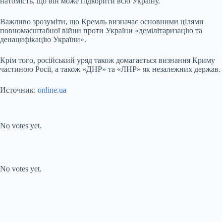
натомість, що він може підкорити всю Україну.
Важливо зрозуміти, що Кремль визначає основними цілями
повномасштабної війни проти України «демілітаризацію та
денацифікацію України».
Крім того, російський уряд також домагається визнання Криму
частиною Росії, а також «ДНР» та «ЛНР» як незалежних держав.
Источник:
online.ua
Submit Rating
Rate this item:
No votes yet.
Submit Rating
Rate this item:
No votes yet.