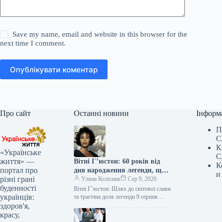
Save my name, email and website in this browser for the
next time I comment.
Опублікувати коментар
Про сайт
Останні новини
Інформ
П
С
К
«Українське
С
життя» —
Вітні Г’юстон: 60 років від
К
портал про
дня народження легенди, що
и
різні грані
пережила злети, падіння та
Уляна Колісник
Сер 9, 2026
буденності
трагічний фінал
Вітні Г’юстон: Шлях до світової слави
українців:
та трагічна доля легенди 9 серпня
виповнилося б 60 років легендарній
здоров'я,
американській співачці Вітні…
красу,