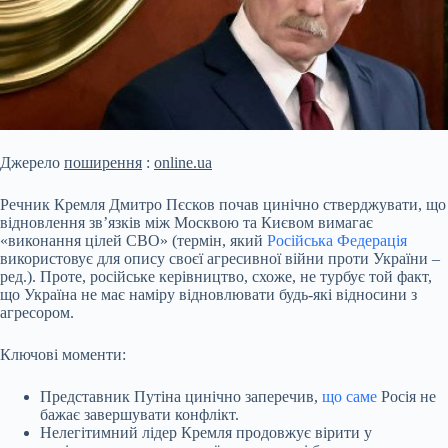
Джерело
поширення
:
online.ua
Речник Кремля Дмитро Пєсков почав цинічно стверджувати, що
відновлення зв’язків між Москвою та Києвом вимагає
«виконання цілей СВО» (термін, який
Російська Федерація
використовує для опису своєї агресивної війни проти України –
ред.). Проте, російське керівництво, схоже, не турбує той факт,
що Україна не має наміру відновлювати будь-які відносини з
агресором.
Ключові моменти:
Представник Путіна цинічно заперечив,
що саме
Росія не
бажає завершувати конфлікт.
Нелегітимний лідер Кремля продовжує вірити у