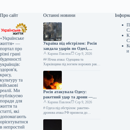
Про сайт
Останні новини
Інформ
П
С
К
«Українське
С
життя» —
Україна під обстрілом: Росія
К
портал про
завдала ударів по Одесі,
и
різні грані
Харкову та Житомиру –
Карина Павлюк
Сер 9, 2026
буденності
з’ясовуємо наслідки
## Нічна атака: Одещина та
українців:
Харківщина під вогнем ворожих ракет
і дронів, є постраждалі У ніч на
здоров'я,
неділю, 9 серпня,…
красу,
культуру та
військові
реалії. Ми
Росія атакувала Одесу:
публікуємо
ракетний удар та дрони —
поради для
оперативні новини
Карина Павлюк
Сер 9, 2026
життя та
# Одеса під обстрілом: ракетно-
статті, які
дронова атака РФ призвела до
допомагають
руйнувань У ніч на 9 серпня російські
орієнтуватися
війська здійснили потужну
в непростий
комбіновану…