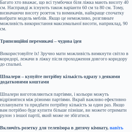
Багато хто вважає, що всі тумбочки біля ліжка мають висоту 40
см. Насправді ж існують також варіанти 60 см та 80 см. Тому,
визначаючи висоту розеток та вимикачів, найкраще спочатку
вибрати модель меблів. Якщо це неможливо, розгляньте
можливість використання максимальної висоти, наприклад, 90
см.
Трипозиційні перемикачі – чудова ідея
Використовуйте їх! Зручно мати можливість вимкнути світло в
коридорі, лежачи в ліжку після проходження довгого коридору
до спальні.
Шпалери – купуйте потрібну кількість одразу з деякими
додатковими коштами
Шпалери виготовляються партіями, і кольори можуть
відрізнятися між різними партіями. Вкрай важливо ефективно
спланувати та придбати потрібну кількість за один раз. Якщо
вам потрібно буде купити більше пізніше, ви можете отримати
рулон з іншої партії, який може не збігатися.
Включіть розетку для телевізора в дитячу кімнату,
навіть