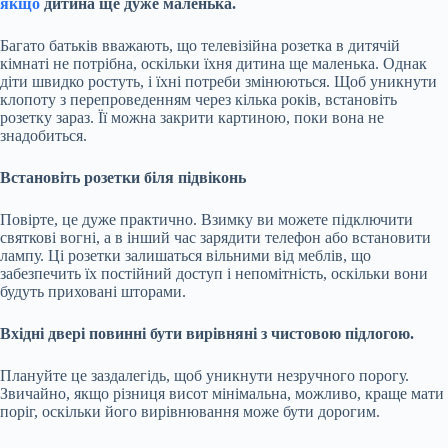
якщо
дитина ще дуже маленька.
Багато батьків вважають, що телевізійна розетка в дитячій
кімнаті не потрібна, оскільки їхня дитина ще маленька. Однак
діти швидко ростуть, і їхні потреби змінюються. Щоб уникнути
клопоту з перепроведенням через кілька років, встановіть
розетку зараз. Її можна закрити картиною, поки вона не
знадобиться.
Встановіть розетки біля підвіконь
Повірте, це дуже практично. Взимку ви можете підключити
святкові вогні, а в інший час зарядити телефон або встановити
лампу. Ці розетки залишаться вільними від меблів, що
забезпечить їх постійний доступ і непомітність, оскільки вони
будуть приховані шторами.
Вхідні двері повинні бути вирівняні з чистовою підлогою.
Плануйте це заздалегідь, щоб уникнути незручного порогу.
Звичайно, якщо різниця висот мінімальна, можливо, краще мати
поріг, оскільки його вирівнювання може бути дорогим.