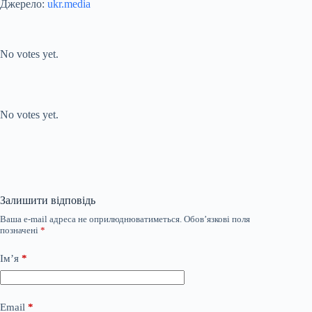
Джерело:
ukr.media
Submit Rating
Rate this item:
No votes yet.
Submit Rating
Rate this item:
No votes yet.
Залишити відповідь
Ваша e-mail адреса не оприлюднюватиметься.
Обов’язкові поля
позначені
*
Ім’я
*
Email
*