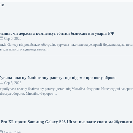
ни
яснив, чи держава компенсує збитки бізнесам від ударів РФ
Сер 6, 2026
тків бізнесу від російських обстрілів: держава чекатиме на репарації Держава наразі не м
сів для прямого відшкодування…
бувала власну балістичну ракету: що відомо про нову зброю
Сер 6, 2026
ипробувала власну балістичну ракету: деталі від Михайла Федорова Напередодні заверше
і міністра оборони, Михайло Федоров…
1 Pro XL проти Samsung Galaxy S26 Ultra: визначте свого майбутнього
Сер 6, 2026