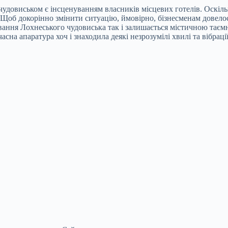
м чудовиськом є інсценуванням власників місцевих готелів. Оскіль
 Щоб докорінно змінити ситуацію, ймовірно, бізнесменам довело
снування Лохнеського чудовиська так і залишається містичною тає
асна апаратура хоч і знаходила деякі незрозумілі хвилі та вібрац