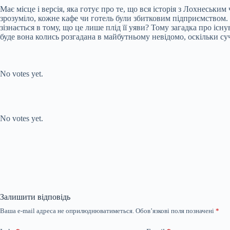
Має місце і версія, яка готує про те, що вся історія з Лохнеськи
зрозуміло, кожне кафе чи готель були збитковим підприємством.
зізнається в тому, що це лише плід її уяви? Тому загадка про і
буде вона колись розгадана в майбутньому невідомо, оскільки суч
Submit Rating
Rate this item:
No votes yet.
Submit Rating
Rate this item:
No votes yet.
Залишити відповідь
Ваша e-mail адреса не оприлюднюватиметься.
Обов’язкові поля позначені
*