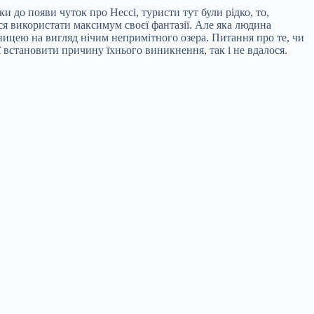
ки до появи чуток про Нессі, туристи тут були рідко, то,
ся використати максимум своєї фантазії. Але яка людина
мницею на вигляд нічим непримітного озера. Питання про те, чи
ії встановити причину їхнього виникнення, так і не вдалося.