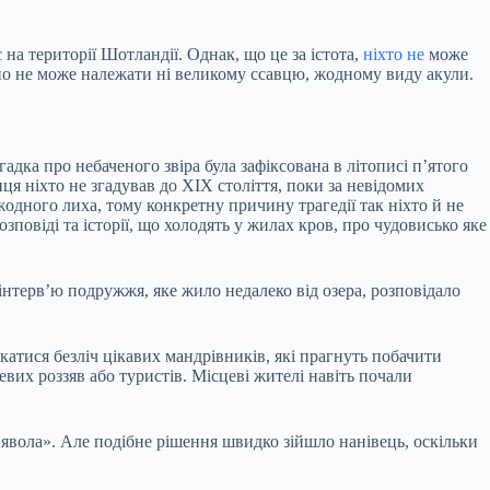
 на території Шотландії. Однак, що це за істота,
ніхто не
може
явно не може належати ні великому ссавцю, жодному виду акули.
адка про небаченого звіра була зафіксована в літописі п’ятого
ця ніхто не згадував до XIX століття, поки за невідомих
жодного лиха, тому конкретну причину трагедії так ніхто й не
зповіді та історії, що холодять у жилах кров, про чудовисько яке
 інтерв’ю подружжя, яке жило недалеко від озера, розповідало
ікатися безліч цікавих мандрівників, які прагнуть побачити
евих роззяв або туристів. Місцеві жителі навіть почали
иявола». Але подібне рішення швидко зійшло нанівець, оскільки