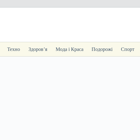
Техно
Здоров’я
Мода і Краса
Подорожі
Спорт