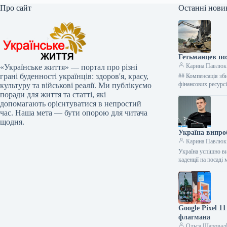
Про сайт
Останні нови
Гетьманцев по
Карина Павлюк
«Українське життя» — портал про різні
грані буденності українців: здоров'я, красу,
## Компенсація зби
фінансових ресур
культуру та військові реалії. Ми публікуємо
поради для життя та статті, які
допомагають орієнтуватися в непростий
час. Наша мета — бути опорою для читача
щодня.
Україна випро
Карина Павлюк
Україна успішно в
каденції на посад
Google Pixel 1
флагмана
Ольга Шаповал