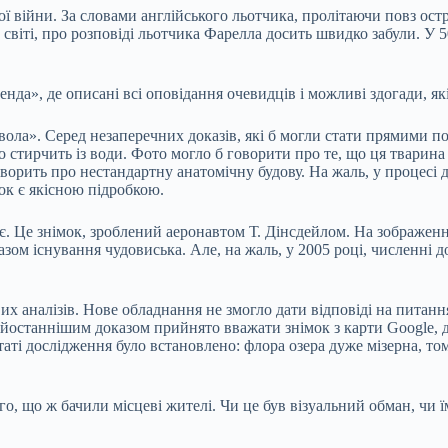
ї війни. За словами англійського льотчика, пролітаючи повз остр
світі, про розповіді льотчика Фарелла досить швидко забули. У 
нда», де описані всі оповідання очевидців і можливі здогади, як
ола». Серед незаперечних доказів, які б могли стати прямими поя
о стирчить із води. Фото могло б говорити про те, що ця тварина
орить про нестандартну анатомічну будову. На жаль, у процесі
мок є якісною підробкою.
 є. Це знімок, зроблений аеронавтом Т. Дінсдейлом. На зображенн
зом існування чудовиська. Але, на жаль, у 2005 році, численні 
х аналізів. Нове обладнання не змогло дати відповіді на питання,
йостаннішим доказом прийнято вважати знімок з карти Google, де
таті дослідження було встановлено: флора озера дуже мізерна, т
ого, що ж бачили місцеві жителі. Чи це був візуальний обман, чи 