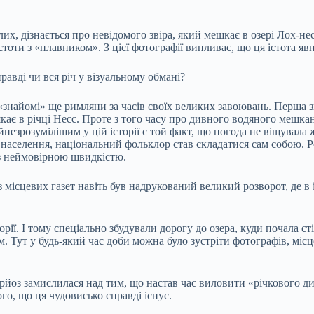
х, дізнається про невідомого звіра, який мешкає в озері Лох-нес
істоти з «плавником». З цієї фотографії випливає, що ця істота 
равді чи вся річ у візуальному обмані?
знайомі» ще римляни за часів своїх великих завоювань. Перша зг
ає в річці Несс. Проте з того часу про дивного водяного мешкан
незрозумілішим у цій історії є той факт, що погода не віщувала 
е населення, національний фольклор став складатися сам собою. Ро
 з неймовірною швидкістю.
з місцевих газет навіть був надрукований великий розворот, де в
рії. І тому спеціально збудували дорогу до озера, куди почала ст
м. Тут у будь-який час доби можна було зустріти фотографів, місц
ерйоз замислилася над тим, що настав час виловити «річкового д
о, що ця чудовисько справді існує.