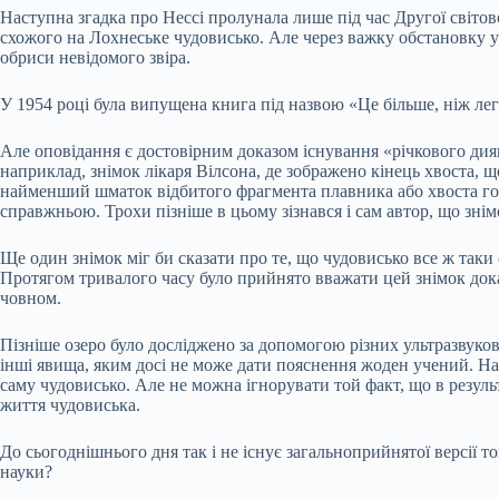
Наступна згадка про Нессі пролунала лише під час Другої світово
схожого на Лохнеське чудовисько. Але через важку обстановку у 
обриси невідомого звіра.
У 1954 році була випущена книга під назвою «Це більше, ніж леге
Але оповідання є достовірним доказом існування «річкового дияв
наприклад, знімок лікаря Вілсона, де зображено кінець хвоста, щ
найменший шматок відбитого фрагмента плавника або хвоста гов
справжньою. Трохи пізніше в цьому зізнався і сам автор, що зні
Ще один знімок міг би сказати про те, що чудовисько все ж таки
Протягом тривалого часу було прийнято вважати цей знімок дока
човном.
Пізніше озеро було досліджено за допомогою різних ультразвукови
інші явища, яким досі не може дати пояснення жоден учений. На
саму чудовисько. Але не можна ігнорувати той факт, що в резуль
життя чудовиська.
До сьогоднішнього дня так і не існує загальноприйнятої версії т
науки?