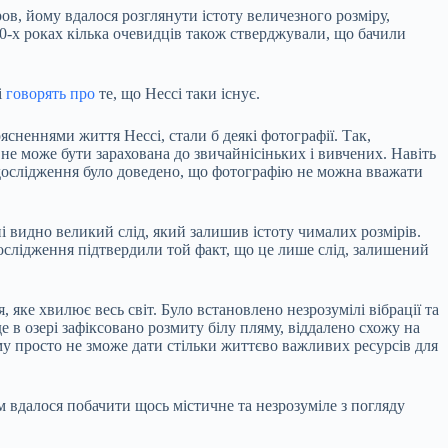
ов, йому вдалося розглянути істоту величезного розміру,
50-х роках кілька очевидців також стверджували, що бачили
і
говорять про
те, що Нессі таки існує.
сненнями життя Нессі, стали б деякі фотографії. Так,
 не може бути зарахована до звичайнісіньких і вивчених. Навіть
 дослідження було доведено, що фотографію не можна вважати
і видно великий слід, який залишив істоту чималих розмірів.
дослідження підтвердили той факт, що це лише слід, залишений
 яке хвилює весь світ. Було встановлено незрозумілі вібрації та
 в озері зафіксовано розмиту білу пляму, віддалено схожу на
ому просто не зможе дати стільки життєво важливих ресурсів для
їм вдалося побачити щось містичне та незрозуміле з погляду