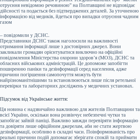
отруєння невідомою речовиною” на Полтавщині не відповідає
дійсності та подається без підтверджених деталей. За уточненою
інформацією від медиків, йдеться про випадки отруєння чадним
газом
– повідомили у ДСНС.
Представники ДСНС також наголосили на важливості
отримання інформації лише з достовірних джерел. Вони
закликали громадян орієнтуватися виключно на офіційні
повідомлення Міністерства охорони здоров’я (МОЗ), ДСНС та
обласних військових адміністрацій. Це допоможе запобігти
поширенню паніки та дезінформації серед населення, адже
причини погіршення самопочуття можуть бути
найрізноманітнішими та встановлюються лише після ретельної
перевірки та лабораторних досліджень у медичних установах.
Підсумок від Українське життя:
Ця новина є надзвичайно важливою для жителів Полтавщини та
всієї України, оскільки вона розвінчує небезпечні чутки та
запобігає зайвій паніці. Важливо завжди перевіряти інформацію
та довіряти лише офіційним джерелам, аби не стати жертвою
дезінформації, особливо в складні часи. Поінформованість про
реальні причини подій допомагає зберігати спокій та приймати