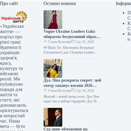
Про сайт
Останні новини
Інформ
П
С
К
«Українське
С
життя» —
Vogue Ukraine Leaders Gala:
К
портал про
обираємо бездоганний образ
и
різні грані
для зіркової події серпня
Уляна Колісник
Сер 10, 2026
буденності
## Black Tie: Мистецтво Вечірньої
українців:
Елегантності для Ukrainian Leaders
Gala Black tie — це не просто дрескод,
здоров'я,
а вишукана філософія…
красу,
культуру та
військові
реалії. Ми
Дуа Ліпа розкрила секрет: цей
публікуємо
светр запанує восени 2026
поради для
року
Уляна Колісник
Сер 10, 2026
життя та
Жовтий – новий тренд осені: Дуа Ліпа
статті, які
задає тон у виборі гардеробу Дуа Ліпа
допомагають
доводить, що осінній стиль не
орієнтуватися
обов’язково…
в непростий
час. Наша
мета — бути
Суд зняв обмеження на