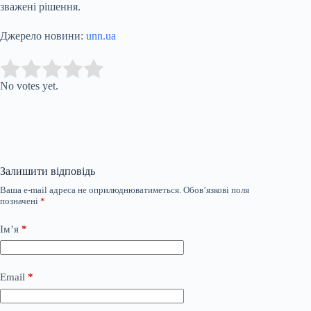
зважені рішення.
Джерело новини:
unn.ua
Submit Rating
Rate this item:
No votes yet.
Залишити відповідь
Ваша e-mail адреса не оприлюднюватиметься.
Обов’язкові поля
позначені
*
Ім’я
*
Email
*