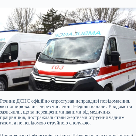
Речник ДСНС офіційно спростував неправдиві повідомлення,
які поширювалися через численні Telegram-канали. У відомстві
зазначили, що за перевіреними даними від медичних
працівників, постраждалі стали жертвами отруєння чадним
газом, а не невідомою отруйною сполукою.
Поширювана інформація в різних Telegram-каналах про “масові