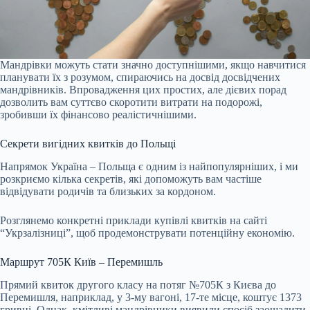
Мандрівки можуть стати значно доступнішими, якщо навчитися
планувати їх з розумом, спираючись на досвід досвідчених
мандрівників. Впровадження цих простих, але дієвих порад
дозволить вам суттєво скоротити витрати на подорожі,
зробивши їх фінансово реалістичнішими.
Секрети вигідних квитків до Польщі
Напрямок Україна – Польща є одним із найпопулярніших, і ми
розкриємо кілька секретів, які допоможуть вам частіше
відвідувати родичів та близьких за кордоном.
Розглянемо конкретні приклади купівлі квитків на сайті
“Укрзалізниці”, щоб продемонструвати потенційну економію.
Маршрут 705К Київ – Перемишль
Прямий квиток другого класу на потяг №705К з Києва до
Перемишля, наприклад, у 3-му вагоні, 17-те місце, коштує 1373
гривні. Однак, кмітливі мандрівники виявили спосіб заощадити,