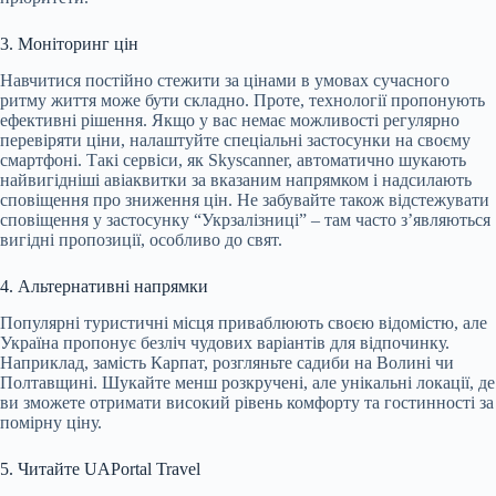
3. Моніторинг цін
Навчитися постійно стежити за цінами в умовах сучасного
ритму життя може бути складно. Проте, технології пропонують
ефективні рішення. Якщо у вас немає можливості регулярно
перевіряти ціни, налаштуйте спеціальні застосунки на своєму
смартфоні. Такі сервіси, як Skyscanner, автоматично шукають
найвигідніші авіаквитки за вказаним напрямком і надсилають
сповіщення про зниження цін. Не забувайте також відстежувати
сповіщення у застосунку “Укрзалізниці” – там часто з’являються
вигідні пропозиції, особливо до свят.
4. Альтернативні напрямки
Популярні туристичні місця приваблюють своєю відомістю, але
Україна пропонує безліч чудових варіантів для відпочинку.
Наприклад, замість Карпат, розгляньте садиби на Волині чи
Полтавщині. Шукайте менш розкручені, але унікальні локації, де
ви зможете отримати високий рівень комфорту та гостинності за
помірну ціну.
5. Читайте UAPortal Travel