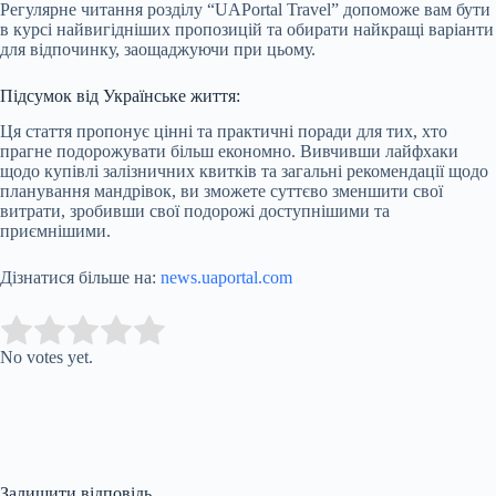
Регулярне читання розділу “UAPortal Travel” допоможе вам бути
в курсі найвигідніших пропозицій та обирати найкращі варіанти
для відпочинку, заощаджуючи при цьому.
Підсумок від Українське життя:
Ця стаття пропонує цінні та практичні поради для тих, хто
прагне подорожувати більш економно. Вивчивши лайфхаки
щодо купівлі залізничних квитків та загальні рекомендації щодо
планування мандрівок, ви зможете суттєво зменшити свої
витрати, зробивши свої подорожі доступнішими та
приємнішими.
Дізнатися більше на:
news.uaportal.com
Submit Rating
Rate this item:
No votes yet.
Залишити відповідь