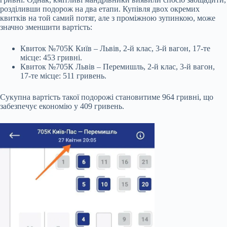
розділивши подорож на два етапи. Купівля двох окремих
квитків на той самий потяг, але з проміжною зупинкою, може
значно зменшити вартість:
Квиток №705К Київ – Львів, 2-й клас, 3-й вагон, 17-те
місце: 453 гривні.
Квиток №705К Львів – Перемишль, 2-й клас, 3-й вагон,
17-те місце: 511 гривень.
Сукупна вартість такої подорожі становитиме 964 гривні, що
забезпечує економію у 409 гривень.