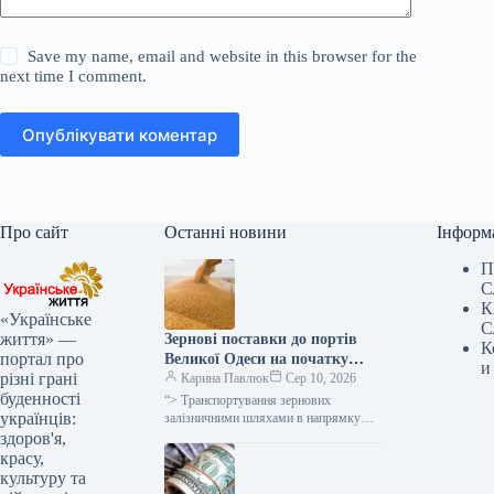
Save my name, email and website in this browser for the
next time I comment.
Опублікувати коментар
Про сайт
Останні новини
Інформ
П
С
К
«Українське
С
життя» —
Зернові поставки до портів
К
портал про
Великої Одеси на початку
и
різні грані
серпня скоротилися на 84% –
Карина Павлюк
Сер 10, 2026
буденності
Spike Brokers
“> Транспортування зернових
українців:
залізничними шляхами в напрямку
портових терміналів Великої Одеси за
здоров'я,
перші п’ять днів серпня зменшилося
красу,
на 84,3% порівняно…
культуру та