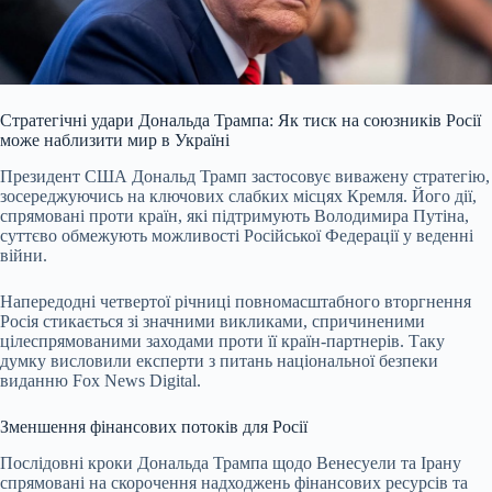
Стратегічні удари Дональда Трампа: Як тиск на союзників Росії
може наблизити мир в Україні
Президент США Дональд Трамп застосовує виважену стратегію,
зосереджуючись на ключових слабких місцях Кремля. Його дії,
спрямовані проти країн, які підтримують Володимира Путіна,
суттєво обмежують можливості Російської Федерації у веденні
війни.
Напередодні четвертої річниці повномасштабного вторгнення
Росія стикається зі значними викликами, спричиненими
цілеспрямованими заходами проти її країн-партнерів. Таку
думку висловили експерти з питань національної безпеки
виданню Fox News Digital.
Зменшення фінансових потоків для Росії
Послідовні кроки Дональда Трампа щодо Венесуели та Ірану
спрямовані на скорочення надходжень фінансових ресурсів та