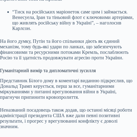
“Тиск на російських маріонеток саме цим і займається.
Венесуела, Іран та тіньовий флот є ключовими артеріями,
що живлять російську війну в Україні”, – наголосив
Карлсон.
На його думку, Путін та його спільники діють як єдиний
механізм, тому будь-які удари по ланках, що забезпечують
фінансовими та ресурсними потоками Кремль, послаблюють
Росію та її здатність продовжувати агресію проти України.
Гуманітарний вимір та дипломатичні зусилля
Представник Білого дому в коментарі виданню підкреслив, що
Дональд Трамп керується, перш за все, гуманітарними
міркуваннями у питанні врегулювання війни в Україні,
прагнучи припинити кровопролиття.
Неназваний посадовець також додав, що останні місяці роботи
адміністрації президента США вже дали певні позитивні
результати, і прогрес у врегулюванні конфлікту є доволі
значним.