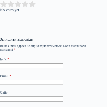
Submit Rating
Rate this item:
No votes yet.
Залишити відповідь
Ваша e-mail адреса не оприлюднюватиметься.
Обов’язкові поля
позначені
*
Ім’я
*
Email
*
Сайт