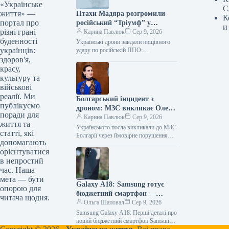
«Українське
С
життя» —
Птахи Мадяра розгромили
К
портал про
російський “Тріумф” у
и
різні грані
Геленджику
Карина Павлюк
Сер 9, 2026
буденності
Українські дрони завдали нищівного
українців:
удару по російській ППО:
знешкоджено С-400 у Геленджику та
здоров'я,
чотири інші об’єкти Українські
красу,
захисники завдали потужного…
культуру та
військові
реалії. Ми
Болгарський інцидент з
публікуємо
дроном: МЗС викликає Олеся
поради для
Ілащука на розмову
Карина Павлюк
Сер 9, 2026
життя та
Українського посла викликали до МЗС
статті, які
Болгарії через ймовірне порушення
допомагають
повітряного простору Міністерство
орієнтуватися
закордонних справ Болгарії офіційно
в непростий
запросило посла України, Олесю…
час. Наша
мета — бути
Galaxy A18: Samsung готує
опорою для
бюджетний смартфон —
читача щодня.
перші результати тестів
Ольга Шаповал
Сер 9, 2026
Samsung Galaxy A18: Перші деталі про
новий бюджетний смартфон Samsung,