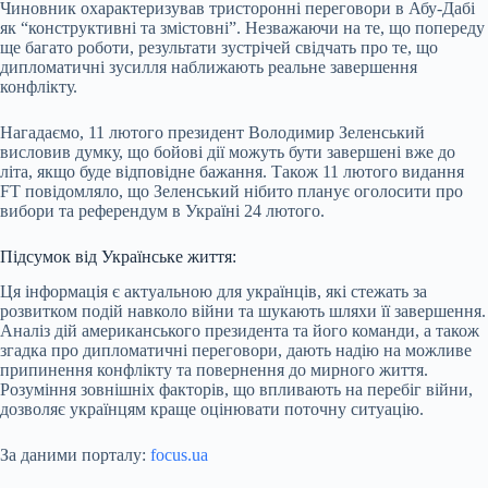
Чиновник охарактеризував тристоронні переговори в Абу-Дабі
як “конструктивні та змістовні”. Незважаючи на те, що попереду
ще багато роботи, результати зустрічей свідчать про те, що
дипломатичні зусилля наближають реальне завершення
конфлікту.
Нагадаємо, 11 лютого президент Володимир Зеленський
висловив думку, що бойові дії можуть бути завершені вже до
літа, якщо буде відповідне бажання. Також 11 лютого видання
FT повідомляло, що Зеленський нібито планує оголосити про
вибори та референдум в Україні 24 лютого.
Підсумок від Українське життя:
Ця інформація є актуальною для українців, які стежать за
розвитком подій навколо війни та шукають шляхи її завершення.
Аналіз дій американського президента та його команди, а також
згадка про дипломатичні переговори, дають надію на можливе
припинення конфлікту та повернення до мирного життя.
Розуміння зовнішніх факторів, що впливають на перебіг війни,
дозволяє українцям краще оцінювати поточну ситуацію.
За даними порталу:
focus.ua