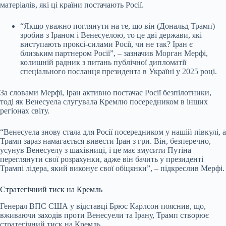
матеріалів, які ці країни постачають Росії.
“Якщо уважно поглянути на те, що він (Дональд Трамп)
зробив з Іраном і Венесуелою, то це дві держави, які
виступають проксі-силами Росії, чи не так? Іран є
близьким партнером Росії”, – зазначив Морган Мерфі,
колишній радник з питань публічної дипломатії
спеціального посланця президента в Україні у 2025 році.
За словами Мерфі, Іран активно постачає Росії безпілотники,
тоді як Венесуела слугувала Кремлю посередником в інших
регіонах світу.
“Венесуела знову стала для Росії посередником у нашій півкулі, а
Трамп зараз намагається вивести Іран з гри. Він, безперечно,
усунув Венесуелу з шахівниці, і це має змусити Путіна
переглянути свої розрахунки, адже він бачить у президенті
Трампі лідера, який виконує свої обіцянки”, – підкреслив Мерфі.
Стратегічний тиск на Кремль
Генерал ВПС США у відставці Брюс Карлсон пояснив, що,
вживаючи заходів проти Венесуели та Ірану, Трамп створює
стратегічний тиск на Кремль.