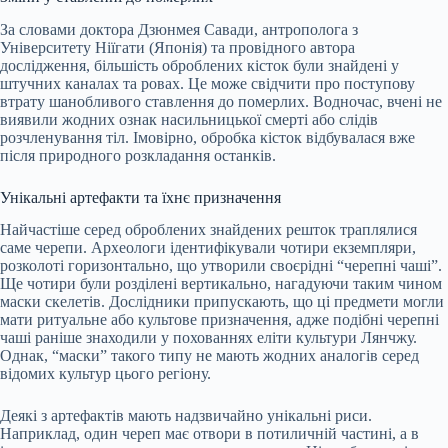
За словами доктора Дзюнмея Савади, антрополога з
Університету Ніїгати (Японія) та провідного автора
дослідження, більшість оброблених кісток були знайдені у
штучних каналах та ровах. Це може свідчити про поступову
втрату шанобливого ставлення до померлих. Водночас, вчені не
виявили жодних ознак насильницької смерті або слідів
розчленування тіл. Імовірно, обробка кісток відбувалася вже
після природного розкладання останків.
Унікальні артефакти та їхнє призначення
Найчастіше серед оброблених знайдених решток траплялися
саме черепи. Археологи ідентифікували чотири екземпляри,
розколоті горизонтально, що утворили своєрідні “черепні чаші”.
Ще чотири були розділені вертикально, нагадуючи таким чином
маски скелетів. Дослідники припускають, що ці предмети могли
мати ритуальне або культове призначення, адже подібні черепні
чаші раніше знаходили у похованнях еліти культури Лянчжу.
Однак, “маски” такого типу не мають жодних аналогів серед
відомих культур цього регіону.
Деякі з артефактів мають надзвичайно унікальні риси.
Наприклад, один череп має отвори в потиличній частині, а в