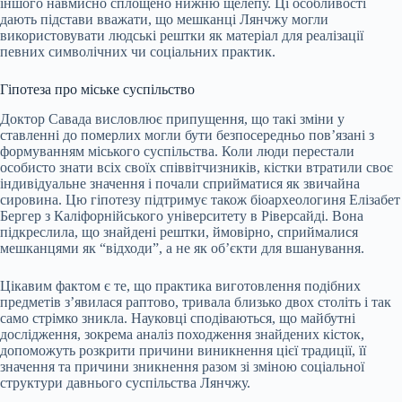
іншого навмисно сплощено нижню щелепу. Ці особливості
дають підстави вважати, що мешканці Лянчжу могли
використовувати людські рештки як матеріал для реалізації
певних символічних чи соціальних практик.
Гіпотеза про міське суспільство
Доктор Савада висловлює припущення, що такі зміни у
ставленні до померлих могли бути безпосередньо пов’язані з
формуванням міського суспільства. Коли люди перестали
особисто знати всіх своїх співвітчизників, кістки втратили своє
індивідуальне значення і почали сприйматися як звичайна
сировина. Цю гіпотезу підтримує також біоархеологиня Елізабет
Бергер з Каліфорнійського університету в Ріверсайді. Вона
підкреслила, що знайдені рештки, ймовірно, сприймалися
мешканцями як “відходи”, а не як об’єкти для вшанування.
Цікавим фактом є те, що практика виготовлення подібних
предметів з’явилася раптово, тривала близько двох століть і так
само стрімко зникла. Науковці сподіваються, що майбутні
дослідження, зокрема аналіз походження знайдених кісток,
допоможуть розкрити причини виникнення цієї традиції, її
значення та причини зникнення разом зі зміною соціальної
структури давнього суспільства Лянчжу.