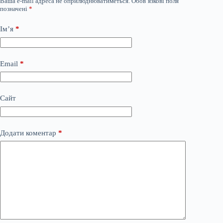
Ваша e-mail адреса не оприлюднюватиметься.
Обов’язкові поля
позначені
*
Ім’я
*
Email
*
Сайт
Додати коментар
*