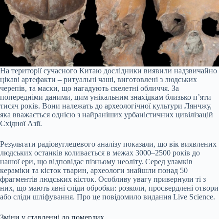
На території сучасного Китаю дослідники виявили надзвичайно
цікаві артефакти – ритуальні чаші, виготовлені з людських
черепів, та маски, що нагадують скелетні обличчя. За
попередніми даними, цим унікальним знахідкам близько п’яти
тисяч років. Вони належать до археологічної культури Лянчжу,
яка вважається однією з найраніших урбаністичних цивілізацій
Східної Азії.
Результати радіовуглецевого аналізу показали, що вік виявлених
людських останків коливається в межах 3000–2500 років до
нашої ери, що відповідає пізньому неоліту. Серед уламків
кераміки та кісток тварин, археологи знайшли понад 50
фрагментів людських кісток. Особливу увагу привернули ті з
них, що мають явні сліди обробки: розколи, просвердлені отвори
або сліди шліфування. Про це повідомило видання Live Science.
Зміни у ставленні до померлих