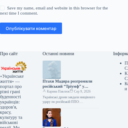
Save my name, email and website in this browser for the
next time I comment.
Опублікувати коментар
Про сайт
Останні новини
Інформ
П
С
К
«Українське
С
життя» —
Птахи Мадяра розгромили
К
портал про
російський “Тріумф” у
и
різні грані
Геленджику
Карина Павлюк
Сер 9, 2026
буденності
Українські дрони завдали нищівного
українців:
удару по російській ППО:
знешкоджено С-400 у Геленджику та
здоров'я,
чотири інші об’єкти Українські
красу,
захисники завдали потужного…
культуру та
військові
реалії. Ми