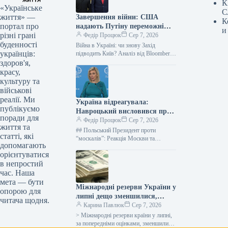
К
«Українське
С
життя» —
Завершення війни: США
К
портал про
надають Путіну переможні
и
різні грані
позиції
Федір Процюк
Сер 7, 2026
буденності
Війна в Україні: чи знову Захід
українців:
підводить Київ? Аналіз від Bloomberg
Незважаючи на складний зимовий
здоров'я,
період, Україні вдалося зупинити
красу,
російський…
культуру та
військові
реалії. Ми
Україна відреагувала:
публікуємо
Навроцький висловився про
поради для
росіян, і Кремль обурений
Федір Процюк
Сер 7, 2026
життя та
## Польський Президент проти
статті, які
“москалів”: Реакція Москви та
допомагають
історичні відлуння Речниця
орієнтуватися
Міністерства закордонних справ
в непростий
Російської Федерації, Марія Захарова,
виступила з…
час. Наша
мета — бути
Міжнародні резерви України у
опорою для
липні дещо зменшилися,
читача щодня.
сягнувши 51,2 мільярда
Карина Павлюк
Сер 7, 2026
доларів.
> Міжнародні резерви країни у липні,
за попередніми оцінками, зменшилися