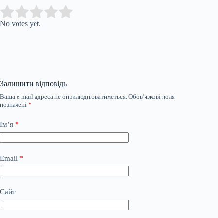
Submit Rating
Rate this item:
No votes yet.
Залишити відповідь
Ваша e-mail адреса не оприлюднюватиметься.
Обов’язкові поля
позначені
*
Ім’я
*
Email
*
Сайт