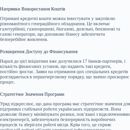
Напрямки Використання Коштів
Отримані кредитні кошти можна інвестувати у закупівлю
різноманітного генераційного обладнання. Це включає
газотурбінні, газопоршневі, біогазові, дизельні, бензинові та
газові генератори, що допоможе бізнесу забезпечити
безперебійне живлення.
Розширення Доступу до Фінансування
Наразі до цієї ініціативи вже долучилися 17 банків-партнерів, і
кількість фінансових установ, що надають такі кредити,
постійно зростає. Заяви на отримання цих спеціальних кредитів
розглядаються в першочерговому порядку, що значно прискорює
процес.
Стратегічне Значення Програми
Уряд підкреслює, що дана програма має стратегічне значення для
підтримки стабільної роботи українських підприємств. Вона
дозволяє бізнесу мінімізувати ризики, пов’язані з відключеннями
електроенергії, забезпечувати безперервність виробничих
процесів та зберігати робочі місця. Крім того, це сприяє
стабільній роботі об’єктів критичної інфраструктури на