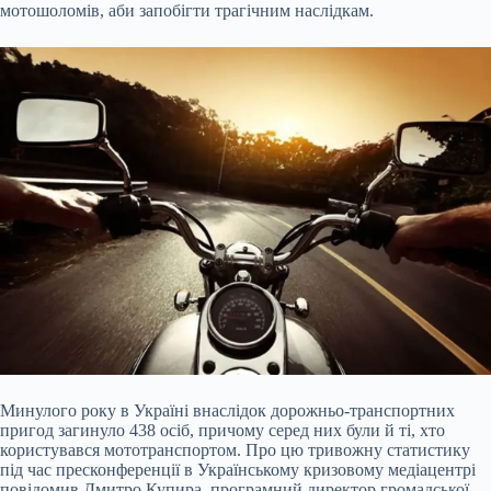
мотошоломів, аби запобігти трагічним наслідкам.
Минулого року в Україні внаслідок дорожньо-транспортних
пригод загинуло 438 осіб, причому серед них були й ті, хто
користувався мототранспортом. Про цю тривожну статистику
під час пресконференції в Українському кризовому медіацентрі
повідомив Дмитро Купира, програмний директор громадської