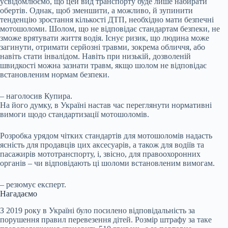
усвідомлюємо, що цей вид транспорту буде лише набирати
обертів. Однак, щоб зменшити, а можливо, й зупинити
тенденцію зростання кількості ДТП, необхідно мати безпечні
мотошоломи. Шолом, що не відповідає стандартам безпеки, не
зможе врятувати життя водія. Існує ризик, що людина може
загинути, отримати серйозні травми, зокрема обличчя, або
навіть стати інвалідом. Навіть при низькій, дозволеній
швидкості можна зазнати травм, якщо шолом не відповідає
встановленим нормам безпеки.
– наголосив Купира.
На його думку, в Україні настав час переглянути нормативні
вимоги щодо стандартизації мотошоломів.
Розробка урядом чітких стандартів для мотошоломів надасть
ясність для продавців цих аксесуарів, а також для водіїв та
пасажирів мототранспорту, і, звісно, для правоохоронних
органів – чи відповідають ці шоломи встановленим вимогам.
– резюмує експерт.
Нагадаємо
З 2019 року в Україні було посилено відповідальність за
порушення правил перевезення дітей. Розмір штрафу за таке