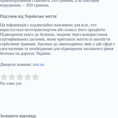
правопорушення становить 510 гривень, а за повторне
порушення — 850 гривень.
Підсумок від Українське життя:
Ця інформація є надзвичайно важливою для всіх, хто
користується мототранспортом або планує його придбати.
Підвищення уваги до безпеки, зокрема через використання
сертифікованих шоломів, може врятувати життя та запобігти
серйозним травмам. Заклики до законодавчих змін у цій сфері є
своєчасними та необхідними для підвищення загального рівня
безпеки на дорогах України.
Джерело новини:
unn.ua
Submit Rating
Rate this item:
No votes yet.
Залишити відповідь