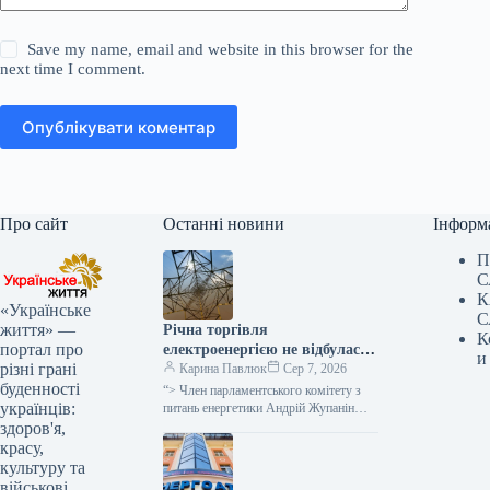
Save my name, email and website in this browser for the
next time I comment.
Опублікувати коментар
Про сайт
Останні новини
Інформ
П
С
К
«Українське
С
життя» —
Річна торгівля
К
портал про
електроенергією не відбулася
и
різні грані
через військові загрози для
Карина Павлюк
Сер 7, 2026
буденності
покупців та надмірну
“> Член парламентського комітету з
українців:
вартість, як заявив народний
питань енергетики Андрій Жупанін
висловив думку, що однією з причин
здоров'я,
депутат.
невдачі аукціону з реалізації
красу,
електроенергії…
культуру та
військові