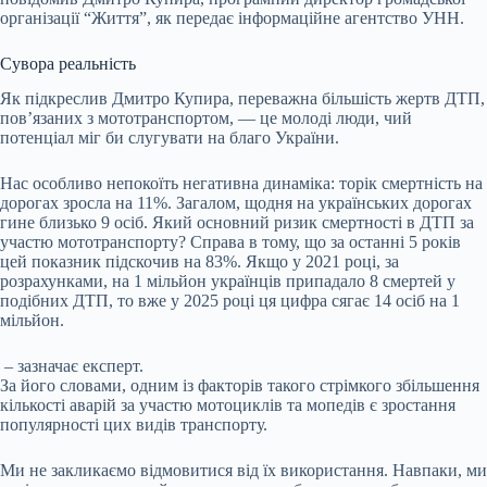
організації “Життя”, як передає інформаційне агентство УНН.
Сувора реальність
Як підкреслив Дмитро Купира, переважна більшість жертв ДТП,
пов’язаних з мототранспортом, — це молоді люди, чий
потенціал міг би слугувати на благо України.
Нас особливо непокоїть негативна динаміка: торік смертність на
дорогах зросла на 11%. Загалом, щодня на українських дорогах
гине близько 9 осіб. Який основний ризик смертності в ДТП за
участю мототранспорту? Справа в тому, що за останні 5 років
цей показник підскочив на 83%. Якщо у 2021 році, за
розрахунками, на 1 мільйон українців припадало 8 смертей у
подібних ДТП, то вже у 2025 році ця цифра сягає 14 осіб на 1
мільйон.
– зазначає експерт.
За його словами, одним із факторів такого стрімкого збільшення
кількості аварій за участю мотоциклів та мопедів є зростання
популярності цих видів транспорту.
Ми не закликаємо відмовитися від їх використання. Навпаки, ми