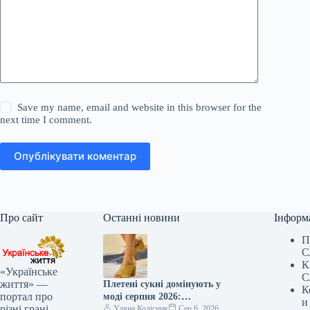
Save my name, email and website in this browser for the
next time I comment.
Опублікувати коментар
Про сайт
Останні новини
Інформ
П
С
К
«Українське
С
життя» —
Плетені сукні домінують у
К
портал про
моді серпня 2026:
и
різні грані
елегантність, що перевершує
Уляна Колісник
Сер 6, 2026