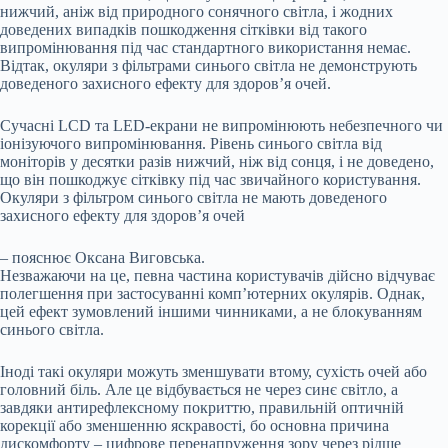
нижчий, аніж від природного сонячного світла, і жодних
доведених випадків пошкодження сітківки від такого
випромінювання під час стандартного використання немає.
Відтак, окуляри з фільтрами синього світла не демонструють
доведеного захисного ефекту для здоров’я очей.
Сучасні LCD та LED-екрани не випромінюють небезпечного чи
іонізуючого випромінювання. Рівень синього світла від
моніторів у десятки разів нижчий, ніж від сонця, і не доведено,
що він пошкоджує сітківку під час звичайного користування.
Окуляри з фільтром синього світла не мають доведеного
захисного ефекту для здоров’я очей
– пояснює Оксана Виговська.
Незважаючи на це, певна частина користувачів дійсно відчуває
полегшення при застосуванні комп’ютерних окулярів. Однак,
цей ефект зумовлений іншими чинниками, а не блокуванням
синього світла.
Іноді такі окуляри можуть зменшувати втому, сухість очей або
головний біль. Але це відбувається не через синє світло, а
завдяки антирефлексному покриттю, правильній оптичній
корекції або зменшенню яскравості, бо основна причина
дискомфорту – цифрове перенапруження зору через рідше