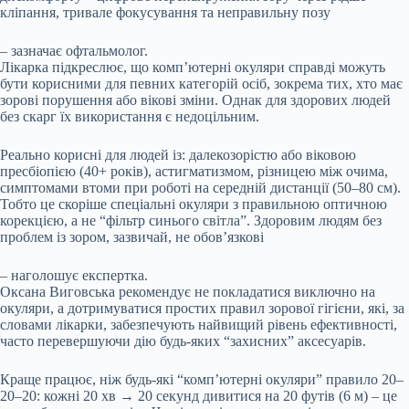
кліпання, тривале фокусування та неправильну позу
– зазначає офтальмолог.
Лікарка підкреслює, що комп’ютерні окуляри справді можуть
бути корисними для певних категорій осіб, зокрема тих, хто має
зорові порушення або вікові зміни. Однак для здорових людей
без скарг їх використання є недоцільним.
Реально корисні для людей із: далекозорістю або віковою
пресбіопією (40+ років), астигматизмом, різницею між очима,
симптомами втоми при роботі на середній дистанції (50–80 см).
Тобто це скоріше спеціальні окуляри з правильною оптичною
корекцією, а не “фільтр синього світла”. Здоровим людям без
проблем із зором, зазвичай, не обов’язкові
– наголошує експертка.
Оксана Виговська рекомендує не покладатися виключно на
окуляри, а дотримуватися простих правил зорової гігієни, які, за
словами лікарки, забезпечують найвищий рівень ефективності,
часто перевершуючи дію будь-яких “захисних” аксесуарів.
Краще працює, ніж будь-які “комп’ютерні окуляри” правило 20–
20–20: кожні 20 хв → 20 секунд дивитися на 20 футів (6 м) – це