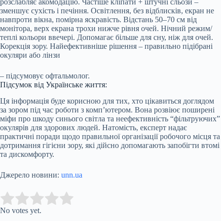
розслабляє акомодацію. Частіше кліпати + штучні сльози –
зменшує сухість і печіння. Освітлення, без відблисків, екран не
навпроти вікна, помірна яскравість. Відстань 50–70 см від
монітора, верх екрана трохи нижче рівня очей. Нічний режим/
теплі кольори ввечері. Допомагає більше для сну, ніж для очей.
Корекція зору. Найефективніше рішення – правильно підібрані
окуляри або лінзи
– підсумовує офтальмолог.
Підсумок від Українське життя:
Ця інформація буде корисною для тих, хто цікавиться доглядом
за зором під час роботи з комп’ютером. Вона розвіює поширені
міфи про шкоду синього світла та неефективність “фільтруючих”
окулярів для здорових людей. Натомість, експерт надає
практичні поради щодо правильної організації робочого місця та
дотримання гігієни зору, які дійсно допомагають запобігти втомі
та дискомфорту.
Джерело новини:
unn.ua
Submit Rating
Rate this item:
No votes yet.