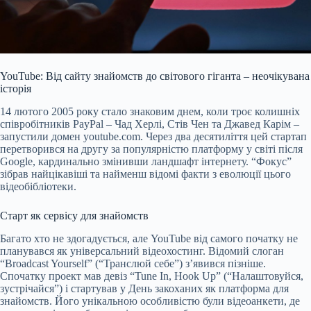
YouTube: Від сайту знайомств до світового гіганта – неочікувана
історія
14 лютого 200
5 року стало знаковим днем, коли троє колишніх
співробітників PayPal – Чад Херлі, Стів Чен та Джавед Карім –
запустили домен youtube.com. Через два десятиліття цей стартап
перетворився на другу за популярністю платформу у світі після
Google, кардинально змінивши ландшафт інтернету. “Фокус”
зібрав найцікавіші та найменш відомі факти з еволюції цього
відеобібліотеки.
Старт як сервісу для знайомств
Багато хто не здогадується, але YouTube від самого початку не
планувався як універсальний відеохостинг. Відомий слоган
“Broadcast Yourself” (“Транслюй себе”) з’явився пізніше.
Спочатку проект мав девіз “Tune In, Hook Up” (“Налаштовуйся,
зустрічайся”) і стартував у День закоханих як платформа для
знайомств. Його унікальною особливістю були відеоанкети, де