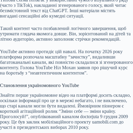
(часто з TikTok), накладанні згенерованого голосу, який читає
беззмістовний текст від ChatGPT. Інші матеріали містять
вигадані сенсаційні або кумедні ситуації.
Такий контент часто позбавлений логічного завершення, щоб
утримати глядача якомога довше. Він, зорієнтований на дітей та
літню аудиторію, активно заполоняє стрічки рекомендацій.
YouTube активно протидіє цій навалі. На початку 2026 року
платформа розпочала масштабну “зачистку”, видаливши
багатоканальні канали, які повністю складалися зі згенерованого
контенту. Голова YouTube Ніл Мохан заявив про рішучий курс
на боротьбу з “неавтентичним контентом”.
Становлення україномовного YouTube
Знайти перше україномовне відео на платформі досить складно,
оскільки інформації про це в мережі небагато, і не виключено,
що старі канали могли бути видалені. Ймовірним піонером є
короткий агітаційний ролик “Зміни себе — зміни країну.
Проголосуй!”, опублікований каналом doctorjuta 9 грудня 2009
року. Це був заклик мобілізаційного проекту uamobili.com до
участі в президентських виборах 2010 року.