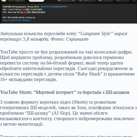
Актуальна кількість переглядів кліпу “Gangnam Style” наразі
перевищує 5,8 мільярда. Фото: Скриншот
YouTube просто не був розрахований на такі колосальні цифри.
Щоб вирішити проблему, розробникам довелося терміново
перевести систему на 64-бітний формат, який тепер здатен
обробляти квінтильйони переглядів. Сьогодні рекордсменом за
кількістю переглядів є дитяча пісня “Baby Shark” із вражаючими
16+ мільярдами переглядів.
YouTube Shorts: “Мертвий інтернет” та боротьба з ШІ-шлаком
З появою формату коротких відео (Shorts) та розвитком
генеративних ШІ-моделей, таких як Sora, платформа зіткнулася з
проблемою “ШІ-шлаку” (AI Slop). Це значні обсяги
низькоякісного контенту, створеного нейромережами виключно
з метою монетизації.
Типова схема полягає у використанні чужого візуального ряду