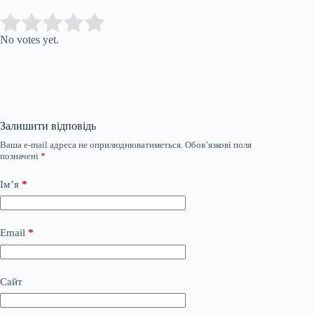
Submit Rating
Rate this item:
No votes yet.
Залишити відповідь
Ваша e-mail адреса не оприлюднюватиметься.
Обов’язкові поля
позначені
*
Ім’я
*
Email
*
Сайт