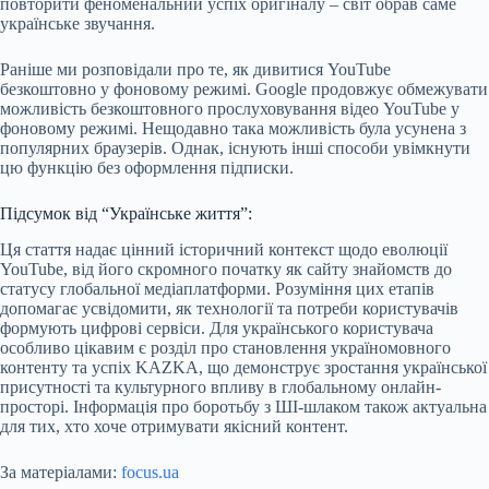
повторити феноменальний успіх оригіналу – світ обрав саме
українське звучання.
Раніше ми розповідали про те, як дивитися YouTube
безкоштовно у фоновому режимі. Google продовжує обмежувати
можливість безкоштовного прослуховування відео YouTube у
фоновому режимі. Нещодавно така можливість була усунена з
популярних браузерів. Однак, існують інші способи увімкнути
цю функцію без оформлення підписки.
Підсумок від “Українське життя”:
Ця стаття надає цінний історичний контекст щодо еволюції
YouTube, від його скромного початку як сайту знайомств до
статусу глобальної медіаплатформи. Розуміння цих етапів
допомагає усвідомити, як технології та потреби користувачів
формують цифрові сервіси. Для українського користувача
особливо цікавим є розділ про становлення україномовного
контенту та успіх KAZKA, що демонструє зростання української
присутності та культурного впливу в глобальному онлайн-
просторі. Інформація про боротьбу з ШІ-шлаком також актуальна
для тих, хто хоче отримувати якісний контент.
За матеріалами:
focus.ua