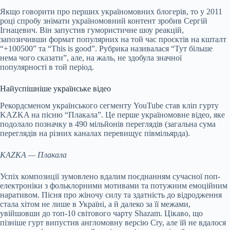
Якщо говорити про перших україномовних блогерів, то у 2011
році спробу знімати україномовний контент зробив Сергій
Ігнацевич. Він запустив гумористичне шоу реакцій,
запозичивши формат популярних на той час проєктів на кшталт
“+100500” та “This is good”. Рубрика називалася “Тут більше
нема чого сказати”, але, на жаль, не здобула значної
популярності в той період.
Найуспішніше українське відео
Рекордсменом українського сегменту YouTube став кліп гурту
KAZKA на пісню “Плакала”. Це перше україномовне відео, яке
подолало позначку в 490 мільйонів переглядів (загальна сума
переглядів на різних каналах перевищує півмільярда).
KAZKA — Плакала
Успіх композиції зумовлено вдалим поєднанням сучасної поп-
електроніки з фольклорними мотивами та потужним емоційним
наративом. Пісня про жіночу силу та здатність до відродження
стала хітом не лише в Україні, а й далеко за її межами,
увійшовши до топ-10 світового чарту Shazam. Цікаво, що
пізніше гурт випустив англомовну версію Cry, але їй не вдалося