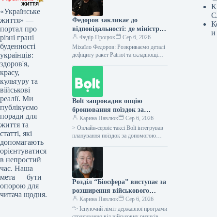
К
«Українське
С
життя» —
Федоров закликає до
К
портал про
відповідальності: де міністр
и
різні грані
оборони?
Федір Процюк
Сер 6, 2026
буденності
Міхаїло Федоров: Розкриваємо деталі
українців:
дефіциту ракет Patriot та складнощі
оборонної політики Ексміністр
здоров'я,
оборони Михайло Федоров поділився
красу,
непростими подробицями процесу
культуру та
здобуття…
військові
реалії. Ми
Bolt запровадив опцію
публікуємо
бронювання поїздок за
поради для
допомогою ChatGPT у всіх
Карина Павлюк
Сер 6, 2026
життя та
країнах, де працює компанія.
> Онлайн-сервіс таксі Bolt інтегрував
статті, які
планування поїздок за допомогою
допомагають
ChatGPT у всіх державах своєї
орієнтуватися
присутності, включно з Україною.
в непростий
Відповідно до…
час. Наша
мета — бути
Розділ “Біосфера” виступає за
опорою для
розширення військового
читача щодня.
страхування на товари та
Карина Павлюк
Сер 6, 2026
сировину, а також за
“> Існуючий ліміт державної програми
мораторій на перевірки.
страхування від військових ризиків