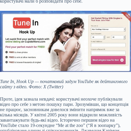
користувачі мали б розповідати про себе.
Tune In, Hook Up — початковий задум YouTube як дейтингового
сайту з відео. Фото: X (Twitter)
Проте, ідея зазнала невдачі: користувачі неохоче публікували
відео про себе з метою пошуку пари. Зрозумівши, що концепція
не працює, засновникам довелося змінити напрямок вже за
кілька місяців. У квітні 2005 року вони відкрили можливість
завантажувати будь-які відео. Історично першим відео на
YouTube стало 19-секундне “Me at the zoo” (“Я в зоопарку”),
опубліковане одним зі співзасновників, Джаведом Карімом.