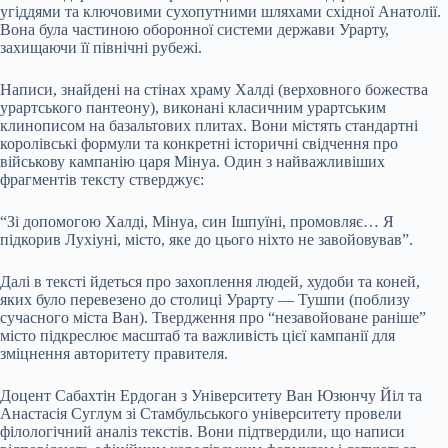
угіддями та ключовими сухопутними шляхами східної Анатолії.
Вона була частиною оборонної системи держави Урарту,
захищаючи її північні рубежі.
Написи, знайдені на стінах храму Халді (верховного божества
урартського пантеону), виконані класичним урартським
клинописом на базальтових плитах. Вони містять стандартні
королівські формули та конкретні історичні свідчення про
військову кампанію царя Мінуа. Один з найважливіших
фрагментів тексту стверджує:
“Зі допомогою Халді, Мінуа, син Ішпуїні, промовляє… Я
підкорив Лухіуні, місто, яке до цього ніхто не завойовував”.
Далі в тексті йдеться про захоплення людей, худоби та коней,
яких було перевезено до столиці Урарту — Тушпи (поблизу
сучасного міста Ван). Твердження про “незавойоване раніше”
місто підкреслює масштаб та важливість цієї кампанії для
зміцнення авторитету правителя.
Доцент Сабахтін Ердоган з Університету Ван Юзюнчу Йіл та
Анастасія Суглум зі Стамбульського університету провели
філологічний аналіз текстів. Вони підтвердили, що написи