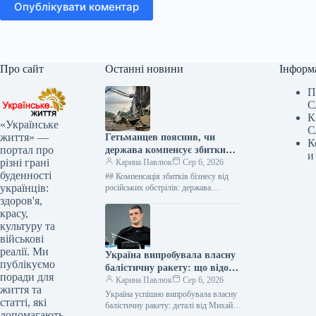
Опублікувати коментар
Про сайт
Останні новини
Інформ
П
С
К
«Українське
С
життя» —
Гетьманцев пояснив, чи
К
портал про
держава компенсує збитки
и
різні грані
бізнесам від ударів РФ
Карина Павлюк
Сер 6, 2026
буденності
## Компенсація збитків бізнесу від
українців:
російських обстрілів: держава
чекатиме на репарації Держава наразі
здоров'я,
не має фінансових ресурсів для
красу,
прямого відшкодування…
культуру та
військові
реалії. Ми
Україна випробувала власну
публікуємо
балістичну ракету: що відомо
поради для
про нову зброю
Карина Павлюк
Сер 6, 2026
життя та
Україна успішно випробувала власну
статті, які
балістичну ракету: деталі від Михайла
допомагають