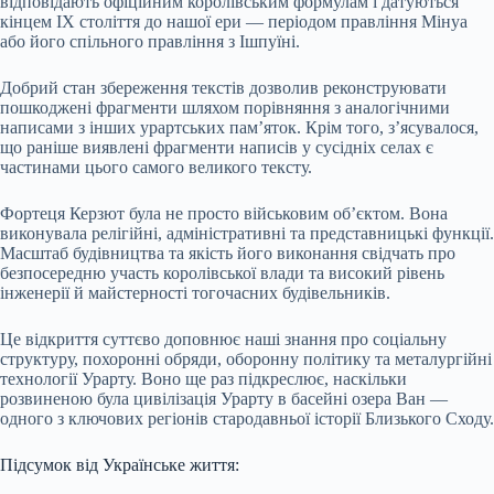
відповідають офіційним королівським формулам і датуються
кінцем IX століття до нашої ери — періодом правління Мінуа
або його спільного правління з Ішпуїні.
Добрий стан збереження текстів дозволив реконструювати
пошкоджені фрагменти шляхом порівняння з аналогічними
написами з інших урартських пам’яток. Крім того, з’ясувалося,
що раніше виявлені фрагменти написів у сусідніх селах є
частинами цього самого великого тексту.
Фортеця Керзют була не просто військовим об’єктом. Вона
виконувала релігійні, адміністративні та представницькі функції.
Масштаб будівництва та якість його виконання свідчать про
безпосередню участь королівської влади та високий рівень
інженерії й майстерності тогочасних будівельників.
Це відкриття суттєво доповнює наші знання про соціальну
структуру, похоронні обряди, оборонну політику та металургійні
технології Урарту. Воно ще раз підкреслює, наскільки
розвиненою була цивілізація Урарту в басейні озера Ван —
одного з ключових регіонів стародавньої історії Близького Сходу.
Підсумок від Українське життя: