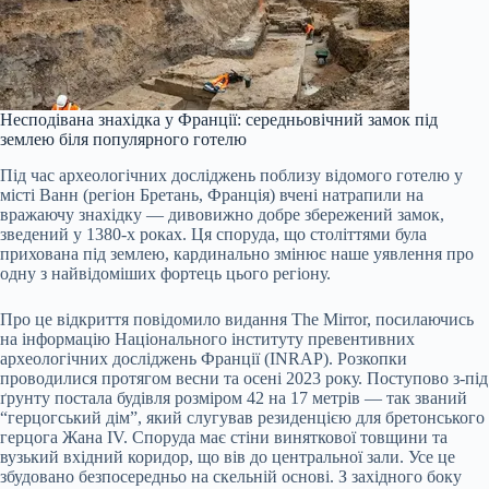
Несподівана знахідка у Франції: середньовічний замок під
землею біля популярного готелю
Під час археологічних досліджень поблизу відомого готелю у
місті Ванн (регіон Бретань, Франція) вчені натрапили на
вражаючу знахідку — дивовижно добре збережений замок,
зведений у 1380-х роках. Ця споруда, що століттями була
прихована під землею, кардинально змінює наше уявлення про
одну з найвідоміших фортець цього регіону.
Про це відкриття повідомило видання The Mirror, посилаючись
на інформацію Національного інституту превентивних
археологічних досліджень Франції (INRAP). Розкопки
проводилися протягом весни та осені 2023 року. Поступово з-під
ґрунту постала будівля розміром 42 на 17 метрів — так званий
“герцогський дім”, який слугував резиденцією для бретонського
герцога Жана IV. Споруда має стіни виняткової товщини та
вузький вхідний коридор, що вів до центральної зали. Усе це
збудовано безпосередньо на скельній основі. З західного боку