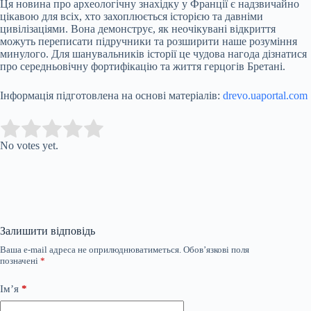
Ця новина про археологічну знахідку у Франції є надзвичайно
цікавою для всіх, хто захоплюється історією та давніми
цивілізаціями. Вона демонструє, як неочікувані відкриття
можуть переписати підручники та розширити наше розуміння
минулого. Для шанувальників історії це чудова нагода дізнатися
про середньовічну фортифікацію та життя герцогів Бретані.
Інформація підготовлена на основі матеріалів:
drevo.uaportal.com
Submit Rating
Rate this item:
No votes yet.
Залишити відповідь
Ваша e-mail адреса не оприлюднюватиметься.
Обов’язкові поля
позначені
*
Ім’я
*