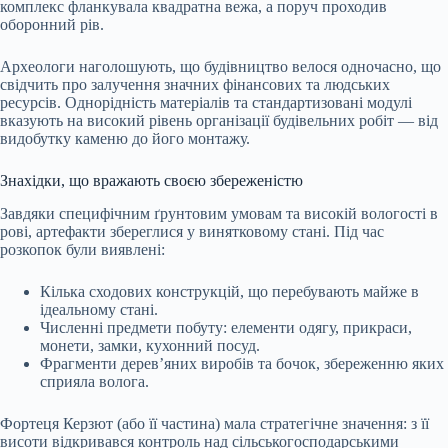
комплекс фланкувала квадратна вежа, а поруч проходив
оборонний рів.
Археологи наголошують, що будівництво велося одночасно, що
свідчить про залучення значних фінансових та людських
ресурсів. Однорідність матеріалів та стандартизовані модулі
вказують на високий рівень організації будівельних робіт — від
видобутку каменю до його монтажу.
Знахідки, що вражають своєю збереженістю
Завдяки специфічним ґрунтовим умовам та високій вологості в
рові, артефакти збереглися у винятковому стані. Під час
розкопок були виявлені:
Кілька сходових конструкцій, що перебувають майже в
ідеальному стані.
Численні предмети побуту: елементи одягу, прикраси,
монети, замки, кухонний посуд.
Фрагменти дерев’яних виробів та бочок, збереженню яких
сприяла волога.
Фортеця Керзют (або її частина) мала стратегічне значення: з її
висоти відкривався контроль над сільськогосподарськими