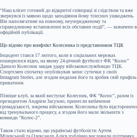
“Наш клієнт готовий до відкритої співпраці зі слідством та вже
звернувся із заявою щодо заподіяння йому тілесних ушкоджень.
Він наполягатиме на повному, неупередженому та
справедливому встановленні всіх обставин події”, — зазначено в
офіційній публікації.
Що відомо про конфлікт Колесника із представником ТЦК
Інцидент стався 17 лютого, коли в соціальних мережах
поширилося відео, на якому 24-річний футболіст ФК “Колос”
Данило Колесник завдав удару військовослужбовцю ТЦК.
Спортсмен спочатку опублікував запис сутички у своїх
Instagram Stories, але згодом видалив його та зробив свій профіль
приватним.
Пізніше клуб, за який виступає Колесник, ФК “Колос”, разом із
президентом Андрієм Засухою, принесли вибачення
громадськості, зокрема військовим. Колесника було відсторонено
від тренувального процесу, а згодом його мали звільнити з
команди “Колос-2”.
Також стало відомо, що українські футболісти Артем
Мілевський та Олександр Алієв публічно висловили підтримку