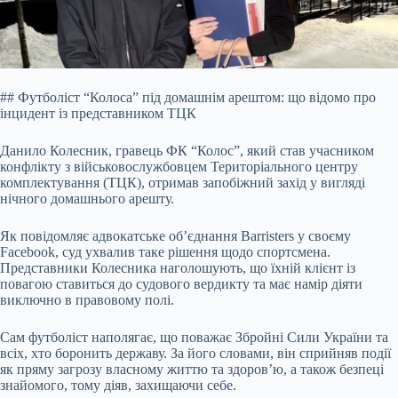
## Футболіст “Колоса” під домашнім арештом: що відомо про
інцидент із представником ТЦК
Данило Колесник, гравець ФК “Колос”, який став учасником
конфлікту з військовослужбовцем Територіального центру
комплектування (ТЦК), отримав запобіжний захід у вигляді
нічного домашнього арешту.
Як повідомляє адвокатське об’єднання Barristers у своєму
Facebook, суд ухвалив таке рішення щодо спортсмена.
Представники Колесника наголошують, що їхній клієнт із
повагою ставиться до судового вердикту та має намір діяти
виключно в правовому полі.
Сам футболіст наполягає, що поважає Збройні Сили України та
всіх, хто боронить державу. За його словами, він сприйняв події
як пряму загрозу власному життю та здоров’ю, а також безпеці
знайомого, тому діяв, захищаючи себе.