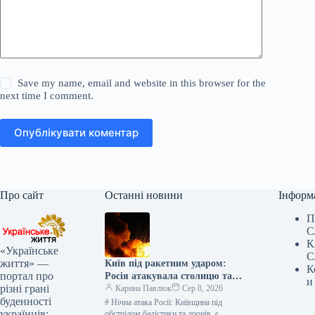
Save my name, email and website in this browser for the
next time I comment.
Опублікувати коментар
Про сайт
Останні новини
Інформ
П
С
К
«Українське
С
життя» —
Київ під ракетним ударом:
К
портал про
Росія атакувала столицю та
и
різні грані
область, є жертви —
Карина Павлюк
Сер 8, 2026
буденності
найсвіжіші подробиці
# Нічна атака Росії: Київщина під
українців:
обстрілом балістики та дронів, є