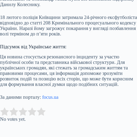
Данилу Колеснику.
18 лютого поліція Київщини затримала 24-річного ексфутболіста
відповідно до статті 208 Кримінального процесуального кодексу
України. Наразі йому загрожує покарання у вигляді позбавлення
волі терміном до п’яти років.
Підсумок від Українське життя:
Ця новина стосується резонансного інциденту за участю
публічної особи та представника військової структури. Для
українських громадян, які стежать за громадським життям та
правовими процесами, ця інформація допоможе зрозуміти
розвиток подій та позицію всіх сторін, що може бути корисним
для формування власної думки щодо подібних ситуацій.
За даними порталу:
focus.ua
Submit Rating
Rate this item:
No votes yet.