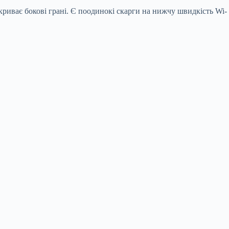
криває бокові грані. Є поодинокі скарги на нижчу швидкість Wi-