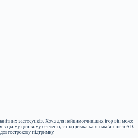
манітних застосунків. Хоча для найвимогливіших ігор він може
 в цьому ціновому сегменті, є підтримка карт пам’яті microSD.
 довгострокову підтримку.