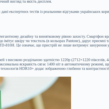
чний вигляд та якість дисплея.
дані експертних тестів із реальними відгуками українських кори
 елегантному дизайну та винятковому рівню захисту. Смартфон вр
що імітує шкіру чи текстиль (в кольорах Pantone), дарує приємні
TD-810H. Це означає, що пристрій не лише витримує занурення у 
з високою роздільною здатністю 1220p (2712×1220 пікселів, 446
ксимальна яскравість сягає 1400 ніт в автоматичному режимі, щ
а технологія HDR10+ додає зображенню глибини та контрастності