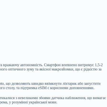
 та вражаючу автономність. Смартфон впевнено витримує 1,5-2
ого оптичного зуму та якісної макрозйомки, що є рідкістю за
oto, що дозволяють швидко ввімкнути ліхтарик або запустити
чого столу, та підтримка eSIM є корисними доповненнями.
 стикалися з невеликими збоями датчика наближення, що вимагає
ема, у розумінні української мови.