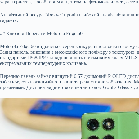
характеристик, з особливим акцентом на фотоможливості, естети
Аналітичний ресурс “Фокус” провів глибокий аналіз, зіставивши 
гаджета.
## Ключові Переваги Motorola Edge 60
Motorola Edge 60 виділяється серед конкурентів завдяки своєму
Задня панель, виконана з високоякісного полімеру з текстурою, 
стандартами IP68/IP69 та відповідність військовому класу MIL-S
екстремальних температурних коливань.
Передню панель займає вигнутий 6,67-дюймовий P-OLED дисплей 
забезпечують надзвичайно плавне та реалістичне зображення. Ма
променями. Дисплей надійно захищений склом Gorilla Glass 7i, 