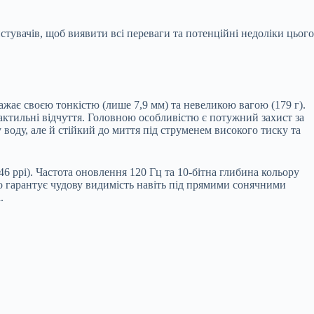
стувачів, щоб виявити всі переваги та потенційні недоліки цього
ажає своєю тонкістю (лише 7,9 мм) та невеликою вагою (179 г).
 тактильні відчуття. Головною особливістю є потужний захист за
воду, але й стійкий до миття під струменем високого тиску та
 ppi). Частота оновлення 120 Гц та 10-бітна глибина кольору
о гарантує чудову видимість навіть під прямими сонячними
.