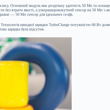
о класу. Основний модуль має роздільну здатність 50 Мп та осна
и без втрати якості, а ультраширококутний сенсор на 50 Мп з а
ражає — 50 Мп сенсор для ідеальних селфі.
Технологія швидкої зарядки TurboCharge потужністю 68 Вт дозво
това зарядка була відсутня.