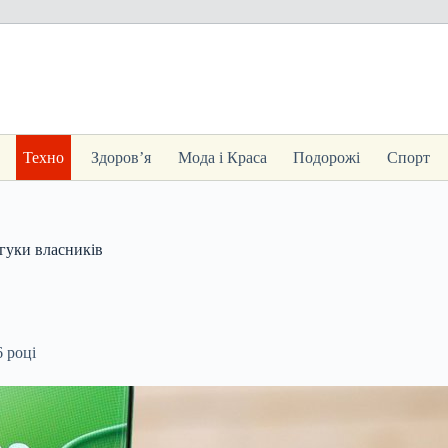
Техно
Здоров’я
Мода і Краса
Подорожі
Спорт
гуки власників
6 році