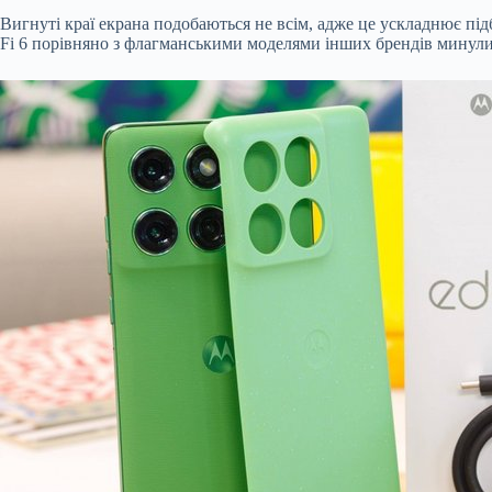
Вигнуті краї екрана подобаються не всім, адже це ускладнює під
Fi 6 порівняно з флагманськими моделями інших брендів минули