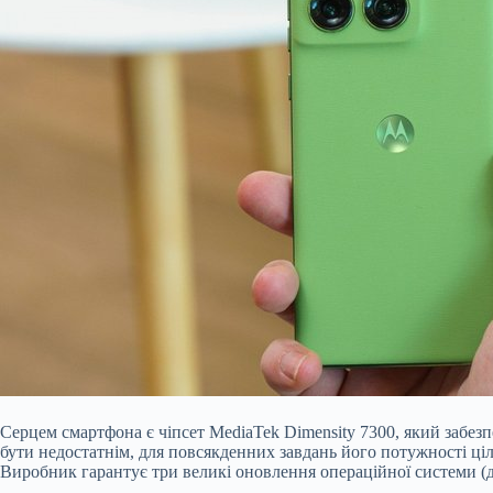
Серцем смартфона є чіпсет MediaTek Dimensity 7300, який забезп
бути недостатнім, для повсякденних завдань його потужності ціл
Виробник гарантує три великі оновлення операційної системи (д