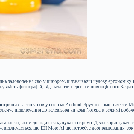
пінь задоволення своїм вибором, відзначаючи чудову ергономіку
у якість фотографій, відзначаючи переваги повноцінного 3-кратн
отрібних застосунків у системі Android. Зручні фірмові жести M
безпечує підключення до телевізора чи комп’ютера в режимі робо
комплекті, який доводиться купувати окремо. Деякі користувачі
ж відзначається, що ШІ Moto AI ще потребує доопрацювання, зокр