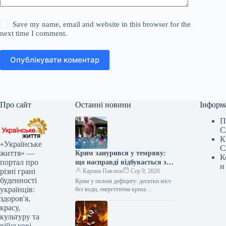
Save my name, email and website in this browser for the
next time I comment.
Опублікувати коментар
Про сайт
Останні новини
Інформ
П
С
К
«Українське
С
життя» —
Крим занурився у темряву:
К
портал про
що насправді відбувається з
и
різні грані
енерго- та водопостачанням
Карина Павлюк
Сер 9, 2026
буденності
півострова
Крим у полоні дефіциту: десятки міст
українців:
без води, енергетична криза
загострюється Окупований півострів
здоров'я,
стикається з серйозними проблемами:
красу,
водопостачання припинено у…
культуру та
військові