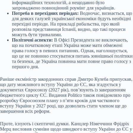
інформаційних технологій, а нещодавно було
запроваджено повноцінний роумінг для українців.
Потреба в перехідних періодах:
Водночас, визнається, що
для деяких галузей української економіки будуть необхідні
перехідні періоди. На прикладі рибальства, про який
розповіла представниця Іспанії, видно, що такі процеси
можуть бути тривалими.
Політичні аспекти:
В Офісі Президента не виключають,
що на початковому етапі Україна може мати обмежені
права голосу в певних питаннях. Однак, наголошується,
що це не повинно стосуватися питань зовнішньої політики
та безпеки, де Україна повинна мати повне право голосу з
першого дня.
Раніше ексміністр закордонних справ Дмитро Кулеба припускав,
що дату можливого вступу України до ЄС, яка згадується у
документах Євросоюзу (2027 рік), пов’язують із завершенням
бюджетного циклу ЄС. Видання Politico також повідомляло про
розробку Євросоюзом плану з п’яти кроків для часткового
вступу України у 2027 році, що дозволить стати членом ще до
завершення всіх реформ.
Проте, існують і скептичні думки. Канцлер Німеччини Фрідріх
Мерц висловив сумніви щодо швидкого вступу України до ЄС у