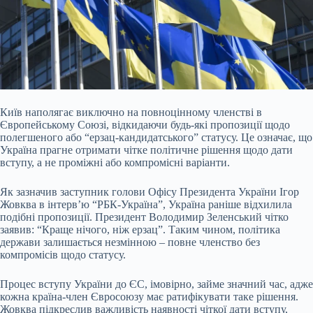
Київ наполягає виключно на повноцінному членстві в
Європейському Союзі, відкидаючи будь-які пропозиції щодо
полегшеного або “ерзац-кандидатського” статусу. Це означає, що
Україна прагне отримати чітке політичне рішення щодо дати
вступу, а не проміжні або компромісні варіанти.
Як зазначив заступник голови Офісу Президента України Ігор
Жовква в інтерв’ю “РБК-Україна”, Україна раніше відхилила
подібні пропозиції. Президент Володимир Зеленський чітко
заявив: “Краще нічого, ніж ерзац”. Таким чином, політика
держави залишається незмінною – повне членство без
компромісів щодо статусу.
Процес вступу України до ЄС, імовірно, займе значний час, адже
кожна країна-член Євросоюзу має ратифікувати таке рішення.
Жовква підкреслив важливість наявності чіткої дати вступу,