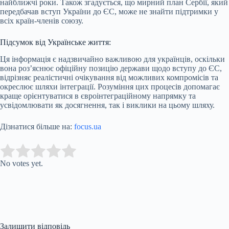
найближчі роки. Також згадується, що мирний план Сербії, який
передбачав вступ України до ЄС, може не знайти підтримки у
всіх країн-членів союзу.
Підсумок від Українське життя:
Ця інформація є надзвичайно важливою для українців, оскільки
вона роз’яснює офіційну позицію держави щодо вступу до ЄС,
відрізняє реалістичні очікування від можливих компромісів та
окреслює шляхи інтеграції. Розуміння цих процесів допомагає
краще орієнтуватися в євроінтеграційному напрямку та
усвідомлювати як досягнення, так і виклики на цьому шляху.
Дізнатися більше на:
focus.ua
Submit Rating
Rate this item:
No votes yet.
Залишити відповідь