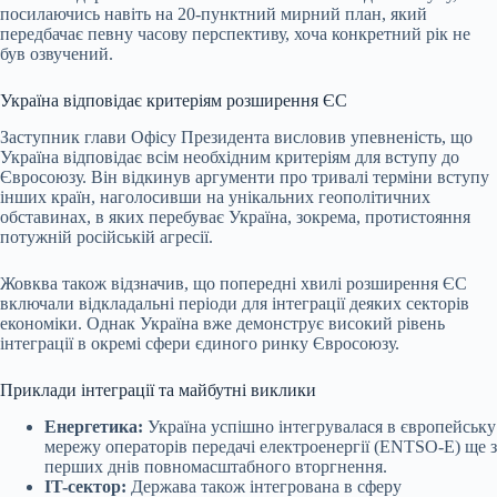
посилаючись навіть на 20-пунктний мирний план, який
передбачає певну часову перспективу, хоча конкретний рік не
був озвучений.
Україна відповідає критеріям розширення ЄС
Заступник глави Офісу Президента висловив упевненість, що
Україна відповідає всім необхідним критеріям для вступу до
Євросоюзу. Він відкинув аргументи про тривалі терміни вступу
інших країн, наголосивши на унікальних геополітичних
обставинах, в яких перебуває Україна, зокрема, протистояння
потужній російській агресії.
Жовква також відзначив, що попередні хвилі розширення ЄС
включали відкладальні періоди для інтеграції деяких секторів
економіки. Однак Україна вже демонструє високий рівень
інтеграції в окремі сфери єдиного ринку Євросоюзу.
Приклади інтеграції та майбутні виклики
Енергетика:
Україна успішно інтегрувалася в європейську
мережу операторів передачі електроенергії (ENTSO-E) ще з
перших днів повномасштабного вторгнення.
IT-сектор:
Держава також інтегрована в сферу