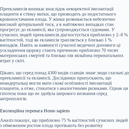
Прееклампсія виникає внаслідок некоректної імплантації
плаценти в стінку матки, що призводить до недостатнього
кровопостачання плода. У жінки розвивається небезпечно
високий артеріальний тиск, а в найтяжчих випадках стан
прогресує до еклампсії, яка супроводжується судомами. У
сучасних людей прееклампсія діагностується приблизно у 2–8 %
вагітностей, тоді як еклампсія трапляється у близько 1 %
випадків. Навіть за наявності сучасної медичної допомоги ці
ускладнення щороку стають причиною приблизно 70 тисяч
материнських смертей та близько пів мільйона перинатальних
втрат у світі.
Цікаво, що серед понад 4300 видів ссавців лише люди схильні до
прееклампсії та еклампсії. Дослідники припускають, що
неандертальці могли мати схожі особливості імплантації
плаценти, а отже, стикатися з аналогічними ризиками. Однак ця
гіпотеза поки що не здобула широкого визнання серед
антропологів.
Еволюційна перевага Homo sapiens
Аналіз показує, що приблизно 75 % вагітностей сучасних людей
з обмеженим ростом плода протікають без розвитку