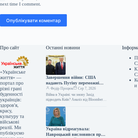
next time I comment.
Опублікувати коментар
Про сайт
Останні новини
Інформ
П
С
К
«Українське
С
життя» —
Завершення війни: США
К
портал про
надають Путіну переможні
и
різні грані
позиції
Федір Процюк
Сер 7, 2026
буденності
Війна в Україні: чи знову Захід
українців:
підводить Київ? Аналіз від Bloomberg
Незважаючи на складний зимовий
здоров'я,
період, Україні вдалося зупинити
красу,
російський…
культуру та
військові
реалії. Ми
Україна відреагувала:
публікуємо
Навроцький висловився про