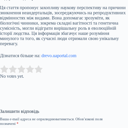
Ця стаття пропонує захопливу наукову перспективу на причини
зникнення неандертальців, зосереджуючись на репродуктивних
відмінностях між видами. Вона допомагає зрозуміти, як
біологічні чинники, зокрема складні вагітності та генетична
сумісність, могли відіграти вирішальну роль в еволюційній
історії людства. Ця інформація збагачує наше розуміння
минулого та того, як сучасні люди отримали свою унікальну
перевагу.
Дізнатися більше на:
drevo.uaportal.com
Submit Rating
Rate this item:
No votes yet.
Залишити відповідь
Ваша e-mail адреса не оприлюднюватиметься.
Обов’язкові поля
позначені
*