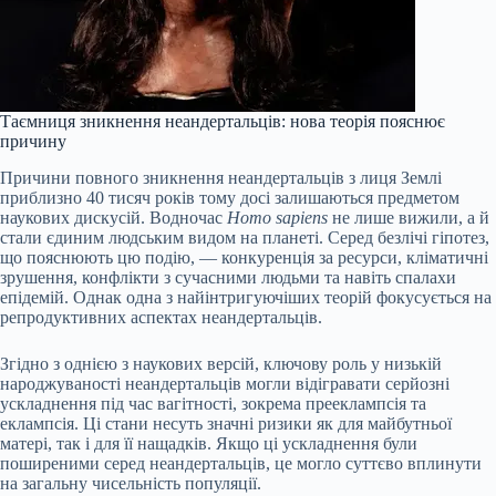
Таємниця зникнення неандертальців: нова теорія пояснює
причину
Причини повного зникнення неандертальців з лиця Землі
приблизно 40 тисяч років тому досі залишаються предметом
наукових дискусій. Водночас
Homo sapiens
не лише вижили, а й
стали єдиним людським видом на планеті. Серед безлічі гіпотез,
що пояснюють цю подію, — конкуренція за ресурси, кліматичні
зрушення, конфлікти з сучасними людьми та навіть спалахи
епідемій. Однак одна з найінтригуючіших теорій фокусується на
репродуктивних аспектах неандертальців.
Згідно з однією з наукових версій, ключову роль у низькій
народжуваності неандертальців могли відігравати серйозні
ускладнення під час вагітності, зокрема прееклампсія та
еклампсія. Ці стани несуть значні ризики як для майбутньої
матері, так і для її нащадків. Якщо ці ускладнення були
поширеними серед неандертальців, це могло суттєво вплинути
на загальну чисельність популяції.