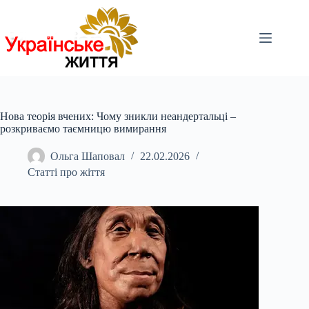
Перейти
до
вмісту
Нова теорія вчених: Чому зникли неандертальці –
розкриваємо таємницю вимирання
Ольга Шаповал
22.02.2026
Статті про жіття