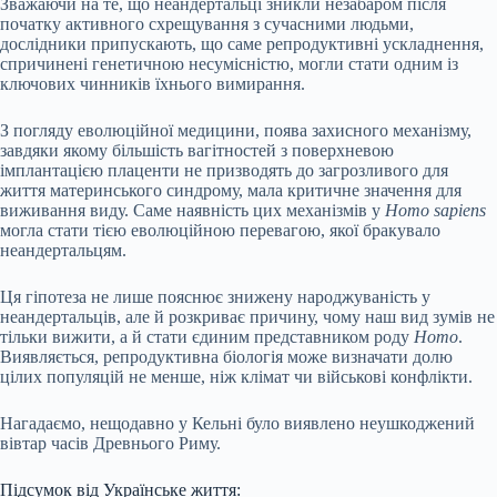
Зважаючи на те, що неандертальці зникли незабаром після
початку активного схрещування з сучасними людьми,
дослідники припускають, що саме репродуктивні ускладнення,
спричинені генетичною несумісністю, могли стати одним із
ключових чинників їхнього вимирання.
З погляду еволюційної медицини, поява захисного механізму,
завдяки якому більшість вагітностей з поверхневою
імплантацією плаценти не призводять до загрозливого для
життя материнського синдрому, мала критичне значення для
виживання виду. Саме наявність цих механізмів у
Homo sapiens
могла стати тією еволюційною перевагою, якої бракувало
неандертальцям.
Ця гіпотеза не лише пояснює знижену народжуваність у
неандертальців, але й розкриває причину, чому наш вид зумів не
тільки вижити, а й стати єдиним представником роду
Homo
.
Виявляється, репродуктивна біологія може визначати долю
цілих популяцій не менше, ніж клімат чи військові конфлікти.
Нагадаємо, нещодавно у Кельні було виявлено неушкоджений
вівтар часів Древнього Риму.
Підсумок від Українське життя: