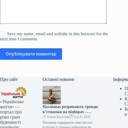
Save my name, email and website in this browser for the
next time I comment.
Опублікувати коментар
Про сайт
Останні новини
Інформ
П
С
К
«Українське
С
життя» —
Havaianas розривають тренди:
К
портал про
в’єтнамки на підборах –
и
різні грані
сенсація року!
Уляна Колісник
Сер 8, 2026
буденності
Havaianas підкорюють нові висоти:
українців:
культові в’єтнамки дебютують на