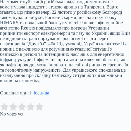
На момент публікації російська влада жодним чином не
коментувала інцидент з атакою дронів на Татарстан. Варто
згадати, що пізно ввечері 22 лютого у російському Бєлгороді
також лунали вибухи. Росіяни скаржилися на атаку з боку
HIMARS та подальший блекаут у місті. Раніше інформаційне
агентство Reuters повідомляло про погрози Угорщини
припинити експорт електроенергії та газу до України, якщо Київ
не відновить транспортування російської нафти через
нафтопровід “Дружба”. ### Підсумок від Українське життя: Ця
новина є важливою для розуміння актуальної ситуації з
безпекою в регіоні та потенційних наслідків для енергетичної
інфраструктури. Інформація про атаки на ключові об’єкти, такі
як нафтопроводи, може впливати на світові ринки енергоносіїв
та геополітичну напруженість. Для українського споживача це
нагадування про складну безпекову ситуацію та її можливий
вплив на економіку.
Оригінал статті:
focus.ua
Submit Rating
Rate this item:
No votes yet.