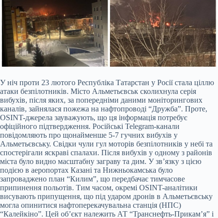
У ніч проти 23 лютого Республіка Татарстан у Росії стала ціллю
атаки безпілотників. Місто Альметьєвськ сколихнула серія
вибухів, після яких, за попередніми даними моніторингових
каналів, зайнялася пожежа на нафтопроводі “Дружба”. Проте,
OSINT-джерела зауважують, що ця інформація потребує
офіційного підтвердження. Російські Telegram-канали
повідомляють про щонайменше 5-7 гучних вибухів у
Альметьєвську. Свідки чули гул моторів безпілотників у небі та
спостерігали яскраві спалахи. Після вибухів у одному з районів
міста було видно масштабну заграву та дим. У зв’язку з цією
подією в аеропортах Казані та Нижньокамська було
запроваджено план “Килим”, що передбачає тимчасове
припинення польотів. Тим часом, окремі OSINT-аналітики
висувають припущення, що під ударом дронів в Альметьєвську
могла опинитися нафтоперекачувальна станція (НПС)
“Калейкіно”. Цей об’єкт належить АТ “Транснефть-Прикам’я” і