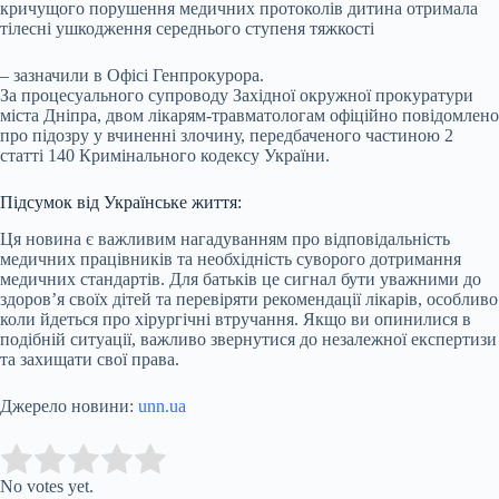
кричущого порушення медичних протоколів дитина отримала
тілесні ушкодження середнього ступеня тяжкості
– зазначили в Офісі Генпрокурора.
За процесуального супроводу Західної окружної прокуратури
міста Дніпра, двом лікарям-травматологам офіційно повідомлено
про підозру у вчиненні злочину, передбаченого частиною 2
статті 140 Кримінального кодексу України.
Підсумок від Українське життя:
Ця новина є важливим нагадуванням про відповідальність
медичних працівників та необхідність суворого дотримання
медичних стандартів. Для батьків це сигнал бути уважними до
здоров’я своїх дітей та перевіряти рекомендації лікарів, особливо
коли йдеться про хірургічні втручання. Якщо ви опинилися в
подібній ситуації, важливо звернутися до незалежної експертизи
та захищати свої права.
Джерело новини:
unn.ua
Submit Rating
Rate this item:
No votes yet.