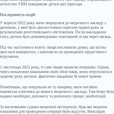
агентство УНН повідомляє деталі цієї пригоди.
Послідовність подій
У вересні 2022 року мати звернулася до медичного закладу з
дитиною, у якої було діагностовано перелом правої руки за
результатами рентгенівського обстеження. Після накладання
гіпсу дитині було рекомендовано повторний огляд через місяць.
Під час наступного візиту лікарі висловили думку, що кістка
зрослася некоректно, і наполягли на проведенні хірургічного
втручання.
1 листопада 2022 року, ті самі лікарі провели операцію. Однак,
через неналежне виконання своїх обов’язків, вони втрутилися в
здорову руку дитини, фактично завдавши їй нової травми.
Помітивши, що оперували не ту кінцівку, мати негайно
перевезла хлопчика до іншого медичного закладу. Там йому було
надано необхідну допомогу та розпочато процес реабілітації.
За висновками судово-медичної експертизи, будь-які медичні
показання для проведення операції були відсутні. Внаслідок