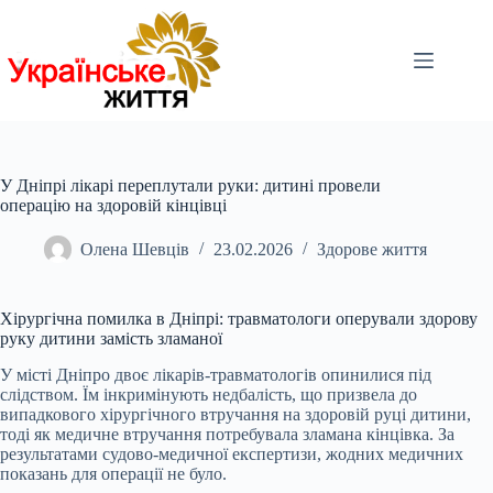
Перейти
до
вмісту
У Дніпрі лікарі переплутали руки: дитині провели
операцію на здоровій кінцівці
Олена Шевців
23.02.2026
Здорове життя
Хірургічна помилка в Дніпрі: травматологи оперували здорову
руку дитини замість зламаної
У місті Дніпро двоє лікарів-травматологів опинилися під
слідством. Їм
інкримінують недбалість, що призвела до
випадкового хірургічного втручання на здоровій руці дитини,
тоді як медичне втручання потребувала зламана кінцівка. За
результатами судово-медичної експертизи, жодних медичних
показань для операції не було.