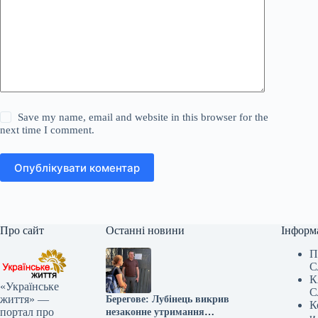
Save my name, email and website in this browser for the
next time I comment.
Опублікувати коментар
Про сайт
Останні новини
Інформ
П
С
К
«Українське
С
життя» —
Берегове: Лубінець викрив
К
портал про
незаконне утримання
и