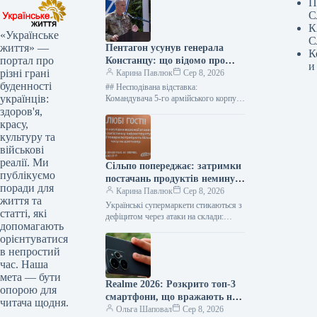
П
С
К
«Українське
С
життя» —
Пентагон усунув генерала
К
портал про
Констанцу: що відомо про
и
різні грані
рішення щодо військової
Карина Павлюк
Сер 8, 2026
буденності
допомоги Україні
## Несподівана відставка:
українців:
Командувача 5-го армійського корпусу
США Чарльза Костанцу усунули від
здоров'я,
виконання обов’язків ### Термінове
красу,
звільнення високопосадовця
культуру та
Міністерство оборони…
військові
реалії. Ми
Сільпо попереджає: затримки
публікуємо
постачань продуктів неминучі
поради для
– що це означає для покупців
Карина Павлюк
Сер 8, 2026
життя та
Українські супермаркети стикаються з
статті, які
дефіцитом через атаки на склади:
допомагають
“Сільпо” та інші мережі попереджають
орієнтуватися
покупців Мешканці столиці вже
в непростий
помічають певні…
час. Наша
мета — бути
Realme 2026: Розкрито топ-3
опорою для
смартфони, що вражають на
читача щодня.
будь-який гаманець
Ольга Шаповал
Сер 8, 2026