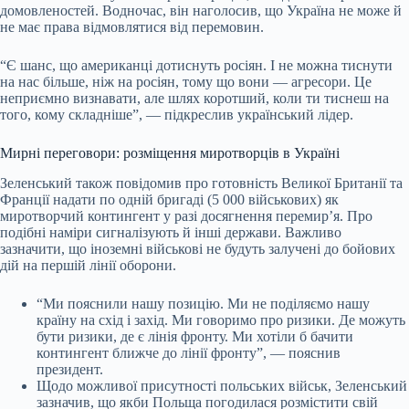
домовленостей. Водночас, він наголосив, що Україна не може й
не має права відмовлятися від перемовин.
“Є шанс, що американці дотиснуть росіян. І не можна тиснути
на нас більше, ніж на росіян, тому що вони — агресори. Це
неприємно визнавати, але шлях коротший, коли ти тиснеш на
того, кому складніше”, — підкреслив український лідер.
Мирні переговори: розміщення миротворців в Україні
Зеленський також повідомив про готовність Великої Британії та
Франції надати по одній бригаді (5 000 військових) як
миротворчий контингент у разі досягнення перемир’я. Про
подібні наміри сигналізують й інші держави. Важливо
зазначити, що іноземні військові не будуть залучені до бойових
дій на першій лінії оборони.
“Ми пояснили нашу позицію. Ми не поділяємо нашу
країну на схід і захід. Ми говоримо про ризики. Де можуть
бути ризики, де є лінія фронту. Ми хотіли б бачити
контингент ближче до лінії фронту”, — пояснив
президент.
Щодо можливої присутності польських військ, Зеленський
зазначив, що якби Польща погодилася розмістити свій