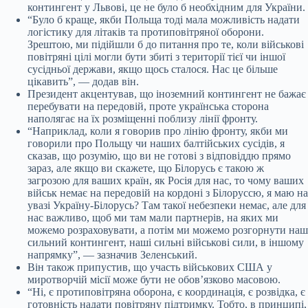
контингент у Львові, це не було б необхідним для України.
“Було б краще, якби Польща тоді мала можливість надати
логістику для літаків та протиповітряної оборони.
Зрештою, ми підійшли б до питання про те, коли військові
повітряні цілі могли бути збиті з території тієї чи іншої
сусідньої держави, якщо щось сталося. Нас це більше
цікавить”, — додав він.
Президент акцентував, що іноземний контингент не бажає
перебувати на передовій, проте українська сторона
наполягає на їх розміщенні поблизу лінії фронту.
“Наприклад, коли я говорив про лінію фронту, якби ми
говорили про Польщу чи наших балтійських сусідів, я
сказав, що розумію, що ви не готові з відповіддю прямо
зараз, але якщо ви скажете, що Білорусь є такою ж
загрозою для ваших країн, як Росія для нас, то чому ваших
військ немає на передовій на кордоні з Білоруссю, я маю на
увазі Україну-Білорусь? Там такої небезпеки немає, але для
нас важливо, щоб ми там мали партнерів, на яких ми
можемо розраховувати, а потім ми можемо розгорнути наш
сильний контингент, наші сильні військові сили, в іншому
напрямку”, — зазначив Зеленський.
Він також припустив, що участь військових США у
миротворчій місії може бути не обов’язково масовою.
“Ні, є протиповітряна оборона, є координація, є розвідка, є
готовність надати повітряну підтримку. Тобто, в принципі,