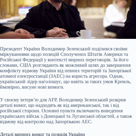
Президент України Володимир Зеленський поділився своїми
міркуваннями щодо позицій Сполучених Штатів Америки та
Російської Федерації у контексті мирних переговорів. За його
словами, США розглядають як можливий шлях до завершення
конфлікту відмову України від певних територій та Запорізької
атомної електростанції (ЗАЕС) на користь агресора. Однак,
український лідер наголошує, що навіть за таких умов Кремль,
ймовірно, висуне нові вимоги.
У своєму інтерв’ю для AFP, Володимир Зеленський розкрив
деталі вимог, що надходять як від американської, так і від
російської сторони. Основні пункти включають виведення
українських військ з Донецької та Луганської областей, а також
відмову від контролю над Запорізькою АЕС.
Деталі мирних вимог та позиція України