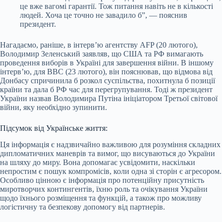
це вже вагомі гарантії. Тож питання навіть не в кількості
людей. Хоча це точно не завадило б”, — пояснив
президент.
Нагадаємо, раніше, в інтерв’ю агентству AFP (20 лютого),
Володимир Зеленський заявляв, що США та РФ вимагають
проведення виборів в Україні для завершення війни. В іншому
інтерв’ю, для BBC (23 лютого), він пояснював, що відмова від
Донбасу спричинила б розкол суспільства, похитнула б позиції
країни та дала б РФ час для перегрупування. Тоді ж президент
України назвав Володимира Путіна ініціатором Третьої світової
війни, яку необхідно зупинити.
Підсумок від Українське життя:
Ця інформація є надзвичайно важливою для розуміння складних
дипломатичних маневрів та вимог, що висуваються до України
на шляху до миру. Вона допомагає усвідомити, наскільки
непростим є пошук компромісів, коли одна зі сторін є агресором.
Особливо цінною є інформація про потенційну присутність
миротворчих контингентів, їхню роль та очікування України
щодо їхнього розміщення та функцій, а також про можливу
логістичну та безпекову допомогу від партнерів.