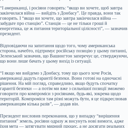
“І американці, і росіяни говорять: “якщо ви хочете, щоб завтра
закінчилася війна — вийдіть з Донбасу”. Це правда, вони так
говорять. І “якщо ви хочете, що завтра закінчилася війна —
забудьте про станцію”. Станція — це не тільки гроші й
енергетика, це ж питання територіальної цілісності”, — зазначив
президент.
Відповідаючи на запитання щодо того, чому американська
сторона, начебто, підтримує російську позицію у цьому питанні,
Зеленський зазначив, що Вашингтон заперечує це, стверджуючи,
що вони лише бачать у цьому вихід із ситуації.
“І якщо ми вийдемо з Донбасу, тому що цього хоче Росія,
американці дадуть гарантії безпеки. Вони готові на одночасні
рішення. На мій погляд, справедливо, якщо будуть спочатку
гарантії безпеки — а потім ми вже з сильнішої позиції зможемо
говорити про компроміси з росіянами, будь-які, зокрема щодо
територій. Компроміси там різні можуть бути, я це підкреслював
американцям кілька разів”, — додав він.
Президент висловив переконання, що у випадку “вирішення
питання” земель, росіяни одразу ж висунуть нові вимоги, адже
їхня мета — затягувати мирний процес, а не досягати реальних