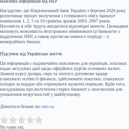
Важлива інформація від НБУ
Нагадуємо, що Національний банк України з березня 2026 року
розпочинає процес вилучення з готівкового обігу банкнот
номіналом 1, 2, 5 та 10 гривень зразків 2003–2007 років.
Натомість в обіг будуть вводитися відповідні монети. Громадяни
матимуть можливість безстроково обмінювати ці банкноти у
відділеннях НБУ, а також протягом певного періоду – у
комерційних банках.
Підсумок від Українське життя:
Ця інформація є надзвичайно важливою для українців, оскільки
надає актуальні дані щодо офіційних курсів основних валют.
Знання курсу долара, євро та злотого допоможе краще
планувати особисті фінанси, здійснювати покупки, планувати
поїздки за кордон або отримувати валютні перекази. Крім того,
нагадування про вилучення старих банкнот є своєчасним для
уникнення незручностей у майбутньому.
Дізнатися більше на:
unn.ua
Submit Rating
Rate this item:
No votes yet.