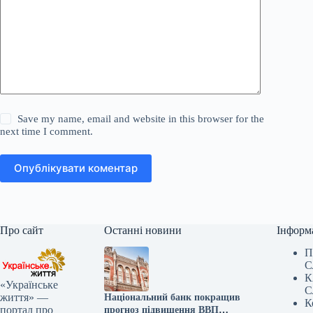
Save my name, email and website in this browser for the
next time I comment.
Опублікувати коментар
Про сайт
Останні новини
Інформ
П
С
К
«Українське
С
життя» —
Національний банк покращив
К
портал про
прогноз підвищення ВВП