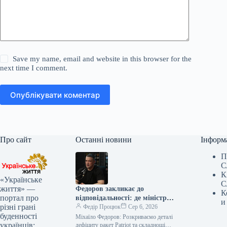
Save my name, email and website in this browser for the
next time I comment.
Опублікувати коментар
Про сайт
Останні новини
Інформ
П
С
К
«Українське
С
життя» —
Федоров закликає до
К
портал про
відповідальності: де міністр
и
різні грані
оборони?
Федір Процюк
Сер 6, 2026
буденності
Міхаїло Федоров: Розкриваємо деталі
українців:
дефіциту ракет Patriot та складнощі