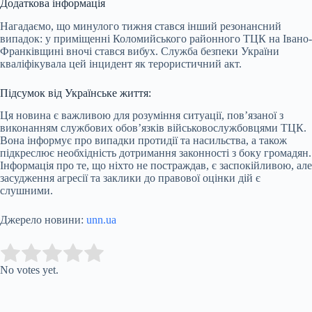
Додаткова інформація
Нагадаємо, що минулого тижня стався інший резонансний
випадок: у приміщенні Коломийського районного ТЦК на Івано-
Франківщині вночі стався вибух. Служба безпеки України
кваліфікувала цей інцидент як терористичний акт.
Підсумок від Українське життя:
Ця новина є важливою для розуміння ситуації, пов’язаної з
виконанням службових обов’язків військовослужбовцями ТЦК.
Вона інформує про випадки протидії та насильства, а також
підкреслює необхідність дотримання законності з боку громадян.
Інформація про те, що ніхто не постраждав, є заспокійливою, але
засудження агресії та заклики до правової оцінки дій є
слушними.
Джерело новини:
unn.ua
Submit Rating
Rate this item:
No votes yet.