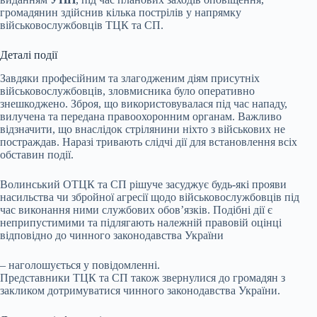
громадянин здійснив кілька пострілів у напрямку
військовослужбовців ТЦК та СП.
Деталі події
Завдяки професійним та злагодженим діям присутніх
військовослужбовців, зловмисника було оперативно
знешкоджено. Зброя, що використовувалася під час нападу,
вилучена та передана правоохоронним органам. Важливо
відзначити, що внаслідок стрілянини ніхто з військових не
постраждав. Наразі тривають слідчі дії для встановлення всіх
обставин події.
Волинський ОТЦК та СП рішуче засуджує будь-які прояви
насильства чи збройної агресії щодо військовослужбовців під
час виконання ними службових обов’язків. Подібні дії є
неприпустимими та підлягають належній правовій оцінці
відповідно до чинного законодавства України
– наголошується у повідомленні.
Представники ТЦК та СП також звернулися до громадян з
закликом дотримуватися чинного законодавства України.