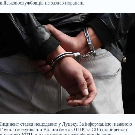
військовослужбовців не зазнав поранень.
Інцидент стався нещодавно у Луцьку. За інформацією, наданою
Групою комунікацій Волинського ОТЦК та СП і поширеною
виданням
УНН
, під час планових заходів оповіщення,