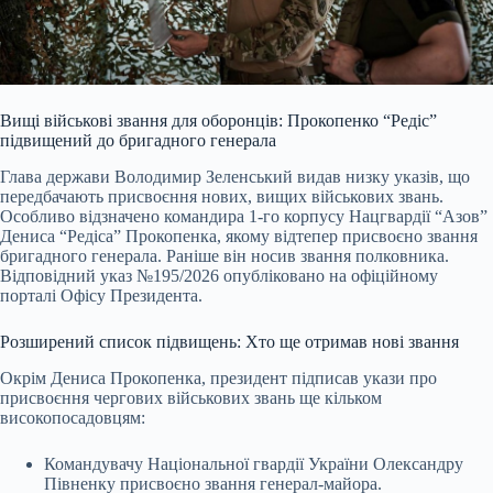
Вищі військові звання для оборонців: Прокопенко “Редіс”
підвищений до бригадного генерала
Глава держави Володимир Зеленський видав низку указів, що
передбачають присвоєння нових, вищих військових звань.
Особливо відзначено командира 1-го корпусу Нацгвардії “Азов”
Дениса “Редіса” Прокопенка, якому відтепер присвоєно звання
бригадного генерала. Раніше він носив звання полковника.
Відповідний указ №195/20
26 опубліковано на офіційному
порталі Офісу Президента.
Розширений список підвищень: Хто ще отримав нові звання
Окрім Дениса Прокопенка, президент підписав укази про
присвоєння чергових військових звань ще кільком
високопосадовцям:
Командувачу Національної гвардії України Олександру
Півненку присвоєно звання генерал-майора.