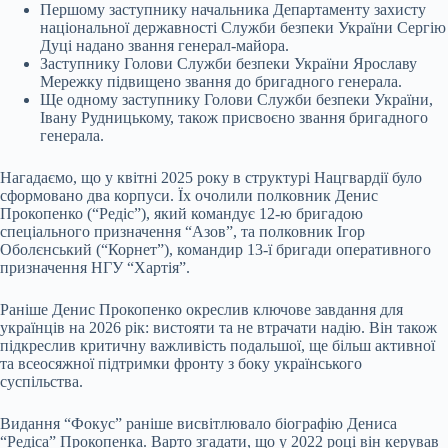
Першому заступнику начальника Департаменту захисту
національної державності Служби безпеки України Сергію
Дуці надано звання генерал-майора.
Заступнику Голови Служби безпеки України Ярославу
Мережку підвищено звання до бригадного генерала.
Ще одному заступнику Голови Служби безпеки України,
Івану Рудницькому, також присвоєно звання бригадного
генерала.
Нагадаємо, що у квітні 2025 року в структурі Нацгвардії було
сформовано два корпуси. Їх очолили полковник Денис
Прокопенко (“Редіс”), який командує 12-ю бригадою
спеціального призначення “Азов”, та полковник Ігор
Оболєнський (“Корнет”), командир 13-ї бригади оперативного
призначення НГУ “Хартія”.
Раніше Денис Прокопенко окреслив ключове завдання для
українців на 2026 рік: вистояти та не втрачати надію. Він також
підкреслив критичну важливість подальшої, ще більш активної
та всеосяжної підтримки фронту з боку українського
суспільства.
Видання “Фокус” раніше висвітлювало біографію Дениса
“Редіса” Прокопенка. Варто згадати, що у 2022 році він керував