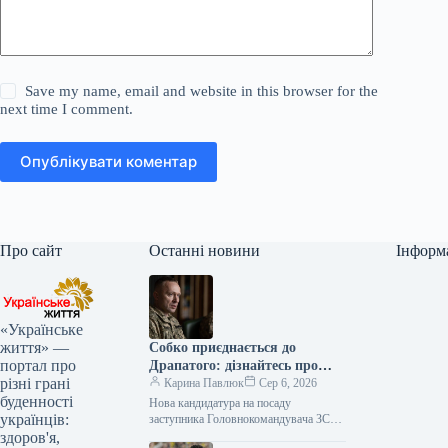
Save my name, email and website in this browser for the
next time I comment.
Опублікувати коментар
Про сайт
Останні новини
Інформ
«Українське
життя» —
Собко приєднається до
портал про
Драпатого: дізнайтесь про
різні грані
нового заступника
Карина Павлюк
Сер 6, 2026
буденності
Нова кандидатура на посаду
українців:
заступника Головнокомандувача ЗСУ
Начальник штабу 11 армійського
здоров'я,