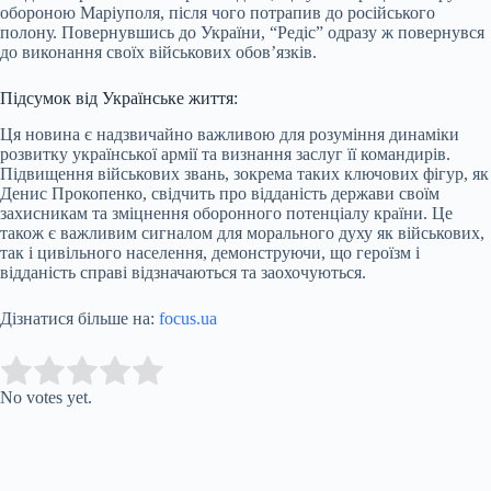
обороною Маріуполя, після чого потрапив до російського
полону. Повернувшись до України, “Редіс” одразу ж повернувся
до виконання своїх військових обов’язків.
Підсумок від Українське життя:
Ця новина є надзвичайно важливою для розуміння динаміки
розвитку української армії та визнання заслуг її командирів.
Підвищення військових звань, зокрема таких ключових фігур, як
Денис Прокопенко, свідчить про відданість держави своїм
захисникам та зміцнення оборонного потенціалу країни. Це
також є важливим сигналом для морального духу як військових,
так і цивільного населення, демонструючи, що героїзм і
відданість справі відзначаються та заохочуються.
Дізнатися більше на:
focus.ua
Submit Rating
Rate this item:
No votes yet.