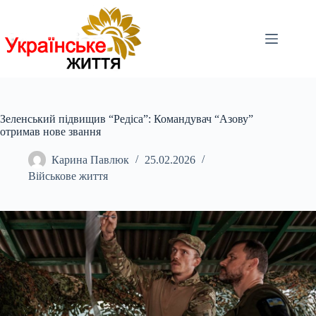
Перейти
до
вмісту
Зеленський підвищив “Редіса”: Командувач “Азову”
отримав нове звання
Карина Павлюк
25.02.2026
Військове життя