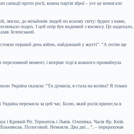
і санкції проти росії, кожна партія зброї – усе це вимагало
, звісно, до мільйонів людей по всьому світу: будьте з нами,
ахоплювало подих. І цей опір був видимий з космосу. Це надихало,
казав Зеленський.
 вистояли перший день війни, найдовший у житті”. “А потім ще
був переломний момент, і вперше тоді в кожного промайнула
оли Україна сказала: “Ти думаєш, я стала на коліна? Я тільки
й Україна пережила за цей час. Болю, який росія принесла в
 і Кривий Ріг. Тернопіль і Львів. Оленівка. Часів Яр. Київ.
. Вільнянськ. Пологовий. Немовля. Два дні…”, – перерахував