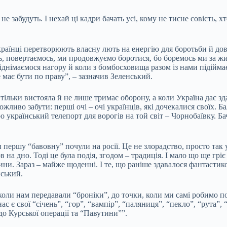
 забудуть. І нехай ці кадри бачать усі, кому не тисне совість, хт
українці перетворюють власну лють на енергію для боротьби й д
 повертаємось, ми продовжуємо боротися, бо боремось ми за життя
піднімаємося нагору й коли з бомбосховища разом із нами підіймає
е має бути по праву”, – зазначив Зеленський.
льки вистояла й не лише тримає оборону, а коли Україна дає здачі
ливо забути: перші очі – очі українців, які дочекалися своїх. Ба
о український телепорт для ворогів на той світ – Чорнобаївку. Б
и першу “бавовну” почули на росії. Це не злорадство, просто так
 на дно. Тоді це була подія, згодом – традиція. І мало що ще грі
ни. Зараз – майже щоденні. І те, що раніше здавалося фантастико
нський.
коли нам передавали “броніки”, до точки, коли ми самі робимо по
с є свої “січень”, “гор”, “вампір”, “паляниця”, “пекло”, “рута”,
 до Курської операції та “Павутини””.