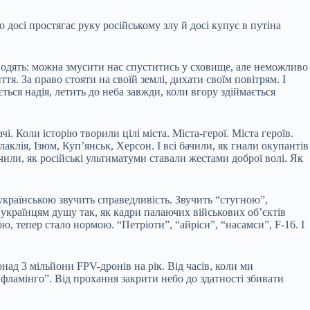
о досі простягає руку російському злу й досі купує в путіна
оводять: можна змусити нас спуститись у сховище, але неможливо
. За право стояти на своїй землі, дихати своїм повітрям. І
ться надія, летить до неба завжди, коли вгору здіймається
. Коли історію творили цілі міста. Міста-герої. Міста героїв.
лаклія, Ізюм, Куп’янськ, Херсон. І всі бачили, як гнали окупантів
ачили, як російські ультиматуми ставали жестами доброї волі. Як
 українською звучить справедливість. Звучить “стугною”,
є українцям душу так, як кадри палаючих військових об’єктів
ю, тепер стало нормою. “Петріоти”, “айріси”, “насамси”, F-16. І
над 3 мільйони FPV-дронів на рік. Від часів, коли ми
 “фламінго”. Від прохання закрити небо до здатності збивати