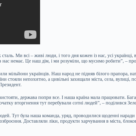
 сталь. Ми всі – живі люди, і того дня кожен із нас, усі українці,
в нас немає. Це наш дім, і ми розуміли, що мусимо робити”, – п
били мільйони українців. Наш народ не підняв білого прапора, нат
ни стояли непохитно, а цивільні захищали міста, села, вулиці, п
Президент.
вистояти, держава попри все. І наша країна мала працювати. Бага
початку вторгнення тут перебували сотні людей”, – поділився Зел
людей. Тут була наша команда, уряд, проводилися щоденні наради 
 озброєння. Доставляли ліки, продукти харчування в міста, блоков