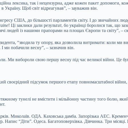
ційна лексика, так і нецензурна, адже кожен пакет допомоги, кожн
 Україну. Щоб світ відреагував”, – зауважив він.
гресу США, до більшості парламентів світу. І до звичайних людей
raine
! Ці заклики дали результат, бо українці боролися так, що з
сячі людей із нашими прапорами на площах Європи та світу”, – с
резидента, “зводила ту опору, яка дозволила витримати: коли ми
 І ми побачили весну”, – зазначив він.
іколи. Ми вибороли свою першу весну під час великої війни. Це 
кий своєрідний підсумок першого етапу повномасштабної війни, к
ротяжному тунелі не вмістити і мільйонну частину того болю, яки
нт.
арків. Миколаїв. ОДА. Каховська дамба. Запорізька АЕС. Кременчук
р. Напис “Діти”. Одеса. Багатоповерхівка. Дівчинка. Три місяці