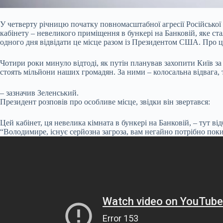
У четверту річницю початку повномасштабної агресії Російської
кабінету – невеликого приміщення в бункері на Банковій, яке с
одного дня відвідати це місце разом із Президентом США. Про 
Чотири роки минуло відтоді, як путін планував захопити Київ за
стоять мільйони наших громадян. За ними – колосальна відвага, 
– зазначив Зеленський.
Президент розповів про особливе місце, звідки він звертався:
Цей кабінет, ця невелика кімната в бункері на Банковій, – тут в
“Володимире, існує серйозна загроза, вам негайно потрібно покину