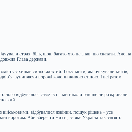
 відчували страх, біль, шок, багато хто не знав, що сказати. Але на
родовжив Глава держави.
омість захищав синьо-жовтий. І окупанти, які очікували квітів,
одвір’я, зупиняючи ворожі колони живою стіною. І всі разом
то чого відбувалося саме тут – ми ніколи раніше не розкривали
енський.
з військовими, відбувалися дзвінки, пошук рішень – усе
ані ворогом. Аби зберегти життя, за яке Україна так завзято