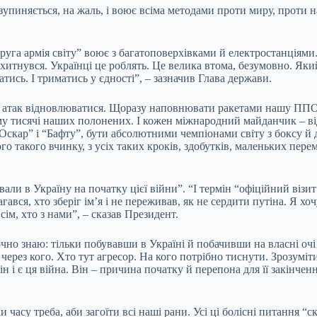
зупиняється, на жаль, і воює всіма методами проти миру, проти н
руга армія світу” воює з багатоповерхівками й електростанціями. 
охитнувся. Українці це роблять. Це велика втома, безумовно. Який
тись. І триматись у єдності”, – зазначив Глава держави.
ля атак відновлюватися. Щоразу наповнювати ракетами нашу ППО.
ому тисячі наших полонених. І кожен міжнародний майданчик – в
“Оскар” і “Бафту”, бути абсолютними чемпіонами світу з боксу й
 такого вчинку, з усіх таких кроків, здобутків, маленьких перемо
али в Україну на початку цієї війни”. “І термін “офіційний візит”
агався, хто зберіг ім’я і не переживав, як не сердити путіна. Я хо
сім, хто з нами”, – сказав Президент.
но знаю: тільки побувавши в Україні й побачивши на власні очі 
 через кого. Хто тут агресор. На кого потрібно тиснути. Зрозуміт
ін і є ця війна. Він – причина початку й перепона для її закінчен
 часу треба, аби загоїти всі наші рани. Усі ці болісні питання “с