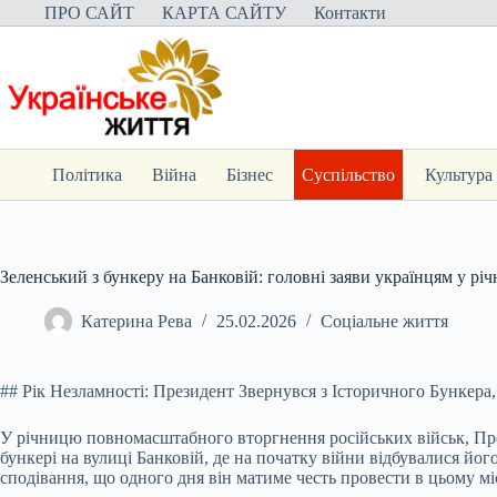
Перейти
ПРО САЙТ
КАРТА САЙТУ
Контакти
до
вмісту
Політика
Війна
Бізнес
Суспільство
Культура
Зеленський з бункеру на Банковій: головні заяви українцям у р
Катерина Рева
25.02.2026
Соціальне життя
## Рік Незламності: Президент Звернувся з Історичного Бункера
У річницю повномасштабного вторгнення російських військ, П
бункері на вулиці Банковій, де на початку війни відбувалися йо
сподівання, що одного дня він матиме честь провести в цьому 