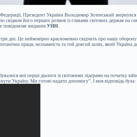
 Федерації, Президент України Володимир Зеленський звернувся д
тало свідком його перших розмов із главами світових держав на 
це повідомляє видання
УНН
.
 три дні. Це неймовірно красномовно свідчить про нашу оборону т
титанічна праця, незламність та той довгий шлях, який Україна д
ідбувалися мої перші діалоги зі світовими лідерами на початку ві
ти Україну. Ми готові надати допомогу”. І моя відповідь була: ме