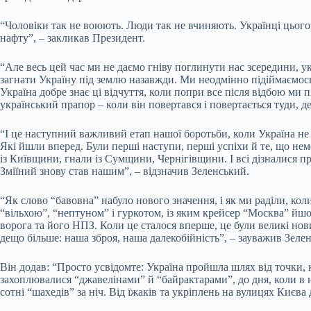
“Чоловіки так не воюють. Люди так не вчиняють. Українці цього не
нафту”, – закликав Президент.
“Але весь цей час ми не даємо гніву поглинути нас зсередини, 
загнати Україну під землю назавжди. Ми неодмінно підіймаємось,
Україна добре знає ці відчуття, коли попри все після відбою ми 
український прапор – коли він повертався і повертається туди, д
“І це наступний важливий етап нашої боротьби, коли Україна не ті
Які йшли вперед. Були перші наступи, перші успіхи й те, що немож
із Київщини, гнали із Сумщини, Чернігівщини. І всі дізналися пр
Зміїний знову став нашим”, – відзначив Зеленський.
“Як слово “бавовна” набуло нового значення, і як ми раділи, кол
“вільхою”, “нептуном” і гуркотом, із яким крейсер “Москва” йшов
ворога та його НПЗ. Коли це сталося вперше, це були великі нови
дещо більше: наша зброя, наша далекобійність”, – зауважив Зеле
Він додав: “Просто усвідомте: Україна пройшла шлях від точки, 
захоплювалися “джавелінами” й “байрактарами”, до дня, коли в на
сотні “шахедів” за ніч. Від їжаків та укріплень на вулицях Києва