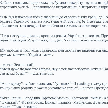
За його словами, “щиро кажучи, бувало всяке, і тут лунала як офі
справжніх зусиль… справжнього вигризання”. “Вигризання віри в
“І це був ключовий посил звернень до європейських країн, до Кон
будьте з Україною, вірте в нас,
stand with Ukraine, be brave like Uk
абсолютно, тож невдовзі всі побачили це синьо-жовте море – ти
“І так поступово, важко, крок за кроком, Україна, за словами П
один. І ще один. А далі тиждень. Два. А потім… а потім – місяць.
Ми здобули її тоді, коли здавалося, цей лютий не закінчиться н
думка: зможемо. Україна зможе.
– сказав Зеленський.
“Мені дуже подобається фраза, яку в той час репостив кожен. Та
зав’язала берці””, – зазначив він.
“А попереду”, за його словами, “був шлях”. “І навіть у цьому п
кожну нашу родину, в кожне українське серце”, – вказав Президе
“Буча. Ірпінь. Бородянка. Братські могили. Гостомель. “Мрія”. Х
“Охматдит”. Краматорськ. Вокзал. Іграшка. Маріуполь. Драмтеат
трагедії Глава держави.