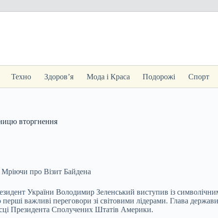
Техно
Здоров’я
Мода і Краса
Подорожі
Спорт
ічницю вторгнення
, Мріючи про Візит Байдена
резидент України
Володимир Зеленський виступив із символічним 
го перші важливі переговори зі світовими лідерами. Глава держа
місці Президента Сполучених Штатів Америки.