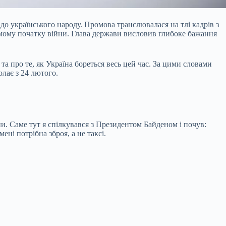
о українського народу. Промова транслювалася на тлі кадрів з
самому початку війни. Глава держави висловив глибоке бажання
а про те, як Україна бореться весь цей час. За цими словами
олає з 24 лютого.
йни. Саме тут я спілкувався з Президентом Байденом і почув:
ні потрібна зброя, а не таксі.