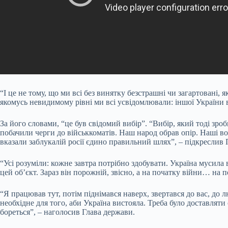
“І це не тому, що ми всі без винятку безстрашні чи загартовані, як
якомусь невидимому рівні ми всі усвідомлювали: іншої України 
За його словами, “це був свідомий вибір”. “Вибір, який тоді зро
побачили черги до військкоматів. Наш народ обрав опір. Наші вої
вказали заблукалій росії єдино правильний шлях”, – підкреслив 
“Усі розуміли: кожне завтра потрібно здобувати. Україна мусила 
цей об’єкт. Зараз він порожній, звісно, а на початку війни… на 
“Я працював тут, потім піднімався наверх, звертався до вас, до 
необхідне для того, аби Україна вистояла. Треба було доставляти
бореться”, – наголосив Глава держави.