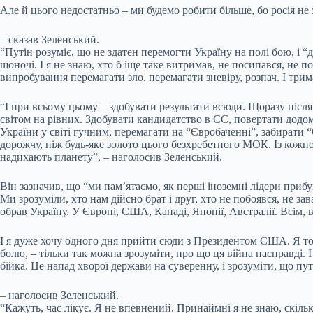
Але й цього недостатньо – ми будемо робити більше, бо росія не 
– сказав Зеленський.
“Путін розуміє, що не здатен перемогти Україну на полі бою, і “д
щоночі. І я не знаю, хто б іще таке витримав, не посипався, не п
випробування перемагати зло, перемагати зневіру, розпач. І трима
“І при всьому цьому – здобувати результати всюди. Щоразу піс
світом на рівних. Здобувати кандидатство в ЄС, повертати дод
України у світі гучним, перемагати на “Євробаченні”, забирати 
дорожчу, ніж будь-яке золото цього безхребетного МОК. Із кожного
надихають планету”, – наголосив Зеленський.
Він зазначив, що “ми пам’ятаємо, як перші іноземні лідери прибув
Ми зрозуміли, хто нам дійсно брат і друг, хто не побоявся, не зав
обрав Україну. У Європі, США, Канаді, Японії, Австралії. Всім, в
І я дуже хочу одного дня прийти сюди з Президентом США. Я точ
болю, – тільки так можна зрозуміти, про що ця війна насправді. І
бійка. Це напад хворої держави на суверенну, і зрозуміти, що пут
– наголосив Зеленський.
“Кажуть, час лікує. Я не впевнений. Принаймні я не знаю, скільки