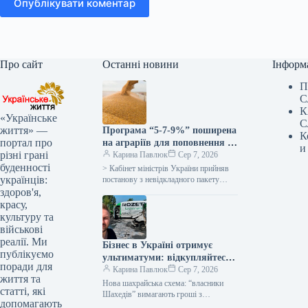
Опублікувати коментар
Про сайт
Останні новини
Інформ
П
С
К
«Українське
С
життя» —
Програма “5-7-9%” поширена
К
портал про
на аграріїв для поповнення їх
и
різні грані
оборотних коштів –
Карина Павлюк
Сер 7, 2026
буденності
Корецький
> Кабінет міністрів України прийняв
українців:
постанову з невідкладного пакету
допомоги українським
здоров'я,
сільгоспвиробникам у зв’язку з
красу,
російськими атаками в Чорному
культуру та
морі…
військові
реалії. Ми
Бізнес в Україні отримує
публікуємо
ультиматуми: відкупляйтеся
поради для
від атак або втратите все
Карина Павлюк
Сер 7, 2026
життя та
Нова шахрайська схема: “власники
статті, які
Шахедів” вимагають гроші з
допомагають
українського бізнесу Українські