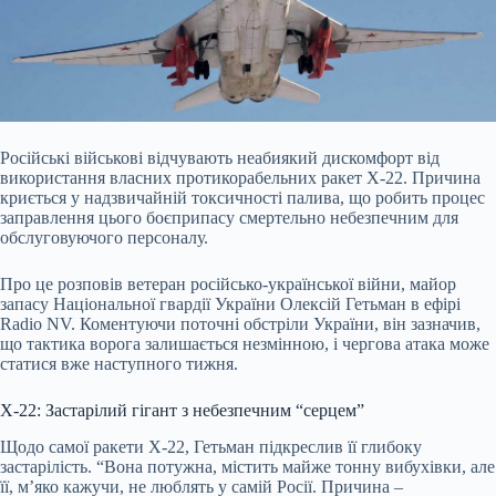
Російські військові відчувають неабиякий дискомфорт від
використання власних протикорабельних ракет Х-22. Причина
криється у надзвичайній токсичності палива, що робить процес
заправлення цього боєприпасу смертельно небезпечним для
обслуговуючого персоналу.
Про це розповів ветеран російсько-української війни, майор
запасу Національної гвардії України Олексій Гетьман в ефірі
Radio NV. Коментуючи поточні обстріли України, він зазначив,
що тактика ворога залишається незмінною, і чергова атака може
статися вже наступного тижня.
Х-22: Застарілий гігант з небезпечним “серцем”
Щодо самої ракети Х-22, Гетьман підкреслив її глибоку
застарілість. “Вона потужна, містить майже тонну вибухівки, але
її, м’яко кажучи, не люблять у самій Росії. Причина –