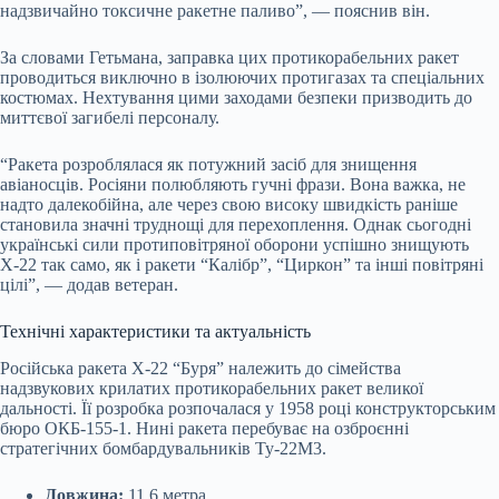
надзвичайно токсичне ракетне паливо”, — пояснив він.
За словами Гетьмана, заправка цих протикорабельних ракет
проводиться виключно в ізолюючих протигазах та спеціальних
костюмах. Нехтування цими заходами безпеки призводить до
миттєвої загибелі персоналу.
“Ракета розроблялася як потужний засіб для знищення
авіаносців. Росіяни полюбляють гучні фрази. Вона важка, не
надто далекобійна, але через свою високу швидкість раніше
становила значні труднощі для перехоплення. Однак сьогодні
українські сили протиповітряної оборони успішно знищують
Х-22 так само, як і ракети “Калібр”, “Циркон” та інші повітряні
цілі”, — додав ветеран.
Технічні характеристики та актуальність
Російська ракета Х-22 “Буря” належить до сімейства
надзвукових крилатих протикорабельних ракет великої
дальності. Її розробка розпочалася у 1958 році конструкторським
бюро ОКБ-155-1. Нині ракета перебуває на озброєнні
стратегічних бомбардувальників Ту-22М3.
Довжина:
11,6 метра