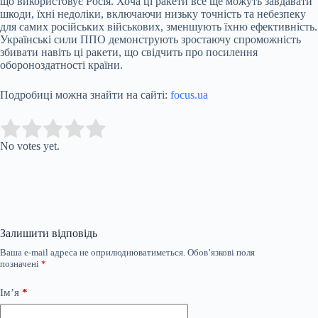
що використовує Росія. Хоча ці ракети все ще можуть завдавати
шкоди, їхні недоліки, включаючи низьку точність та небезпеку
для самих російських військових, зменшують їхню ефективність.
Українські сили ППО демонструють зростаючу спроможність
збивати навіть ці ракети, що свідчить про посилення
обороноздатності країни.
Подробиці можна знайти на сайті:
focus.ua
Submit Rating
Rate this item:
No votes yet.
Залишити відповідь
Ваша e-mail адреса не оприлюднюватиметься.
Обов’язкові поля
позначені
*
Ім’я
*