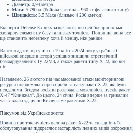
Діаметр:
0,94 метра
Маса:
5 780 кг (бойова частина – 960 кг фугасного типу)
Швидкість:
3,5 Маха (близько 4 200 км/год)
Експерти Defense Express зазначають, що цей боєприпас має
застарілу елементну базу та низьку точність. Попри це, вона все
ще становить небезпеку, хоча й меншу, ніж раніше.
Варто згадати, що у ніч на 19 квітня 2024 року українські
військові вперше в історії успішно знищили стратегічний
бомбардувальник Ту-22М3, а також ракети типу Х-22, що він
ніс.
Нагадаємо, 26 лютого під час масованої атаки моніторингові
ресурси повідомляли про спроби запуску ракет Х-22, які були
невдалими. Згодом росіяни розглядала можливість пусків ракет
Х-47 “Кинджал”. До цього, 24 січня, Росія вперше за тривалий
час завдала удару по Києву саме ракетами Х-22.
Підсумок від Українське життя:
Новина про токсичність палива ракет Х-22 та складність їх
обслуговування підкреслює застарілість певних видів озброєння,