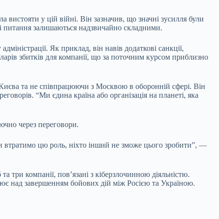
а вистояти у цій війні. Він зазначив, що значні зусилля були
які питання залишаються надзвичайно складними.
міністрації. Як приклад, він навів додаткові санкції,
оларів збитків для компанії, що за поточним курсом приблизно
 Києва та не співпрацюючи з Москвою в оборонній сфері. Він
говорів. “Ми єдина країна або організація на планеті, яка
лючно через переговори.
 ми втратимо цю роль, ніхто інший не зможе цього зробити”, —
а три компанії, пов’язані з кіберзлочинною діяльністю.
є над завершенням бойових дій між Росією та Україною.