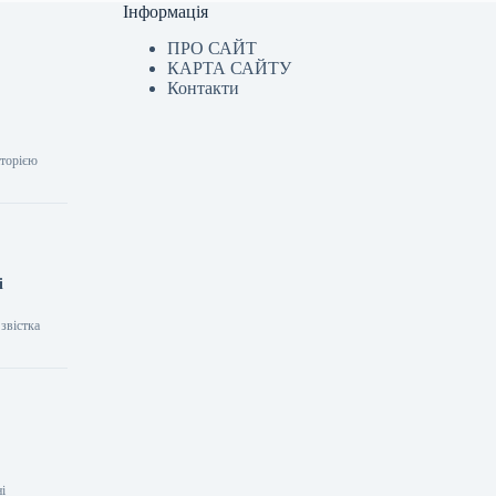
Інформація
ПРО САЙТ
КАРТА САЙТУ
Контакти
иторією
і
звістка
ні