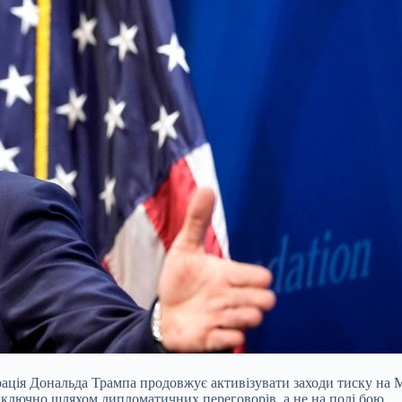
ція Дональда Трампа продовжує активізувати заходи тиску на М
иключно шляхом дипломатичних переговорів, а не на полі бою.