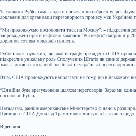
За словами Рубіо, саме завдяки постачанню озброєння, розвідувал
докладені для організації переговорного процесу між Україною 
“Ми продовжуємо посилювати тиск на Москву”, – підкреслив держ
запроваджені проти нафтової компанії “Роснефть” наприкінці 202
дорівнює сотням мільярдів гривень.
Рубіо також зауважив, що адміністрація президента США продов
підкреслив унікальну роль Сполучених Штатів як єдиної держави,
змогла досягти того, щоб російські та українські переговорники 
Втім, США продовжують наполягати на тому, що військового вирі
“Ця війна буде врегульована шляхом переговорів. Зараз ми єдина
наголосив Рубіо.
Нагадаємо, раніше американське Міністерство фінансів розширил
Президент США Дональд Трамп також виступав із заявою щодо п
Відео дня