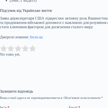
[ЗМІСТ ВІДЕО]
Підсумок від Українське життя:
Заява держсекретаря США підкреслює активну роль Вашингтона у
та продовження військової допомоги є важливою для розуміння
стати ключовим фактором для досягнення сталого миру.
Джерело новини:
focus.ua
Submit Rating
Rate this item:
No votes yet.
Залишити відповідь
Ваша e-mail адреса не оприлюднюватиметься.
Обов’язкові поля позначені
*
Ім’я
*
Email
*