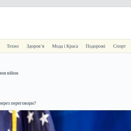
Техно
Здоров’я
Мода і Краса
Подорожі
Спорт
ння війни
ерез переговори?