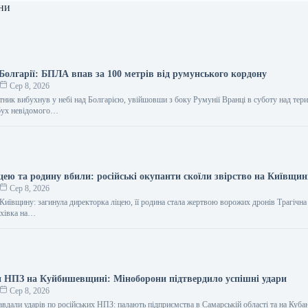
ни
Болгарії: БПЛА впав за 100 метрів від румунського кордону
Сер 8, 2026
тник вибухнув у небі над Болгарією, увійшовши з боку Румунії Вранці в суботу над тер
ибух невідомого…
цею та родину вбили: російські окупанти скоїли звірство на Київщин
Сер 8, 2026
Київщину: загинула директорка ліцею, її родина стала жертвою ворожих дронів Трагічна 
ухівка на…
 НПЗ на Куйбишевщині: Міноборони підтвердило успішні удари
Сер 8, 2026
авдали ударів по російських НПЗ: палають підприємства в Самарській області та на Куба