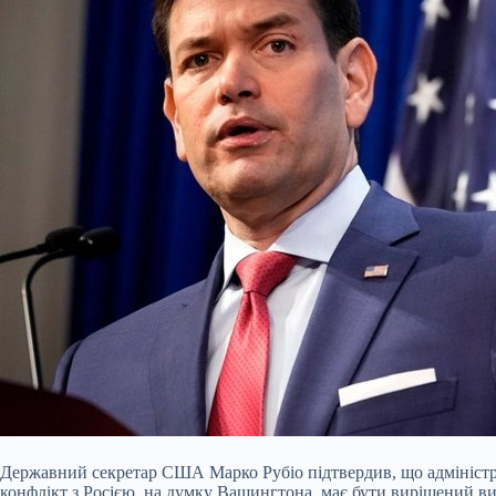
Державний секретар США Марко Рубіо підтвердив, що адміністра
конфлікт з Росією, на думку Вашингтона, має бути вирішений в