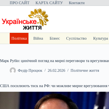
Перейти
ПРО САЙТ
КАРТА САЙТУ
Контакти
до
вмісту
Політика
Війна
Бізнес
Суспільство
Культура
Марк Рубіо: цинічний погляд на мирні переговори та врегулюва
Федір Процюк
26.02.2026
Політичне життя
США посилюють тиск на РФ: чи можливе мирне врегулювання ч