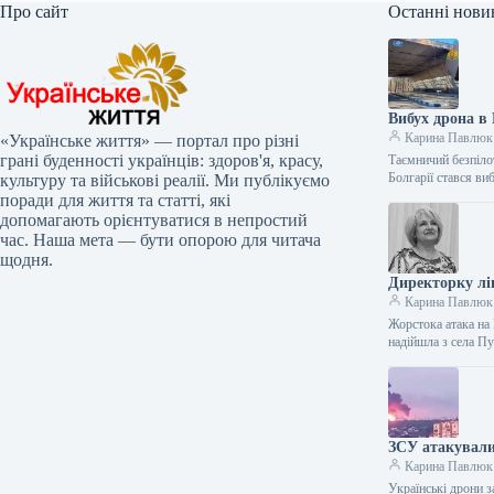
Про сайт
Останні нови
Вибух дрона в 
Карина Павлюк
«Українське життя» — портал про різні
грані буденності українців: здоров'я, красу,
Таємничий безпіло
Болгарії стався в
культуру та військові реалії. Ми публікуємо
поради для життя та статті, які
допомагають орієнтуватися в непростий
час. Наша мета — бути опорою для читача
щодня.
Директорку лі
Карина Павлюк
Жорстока атака на 
надійшла з села П
ЗСУ атакували
Карина Павлюк
Українські дрони з