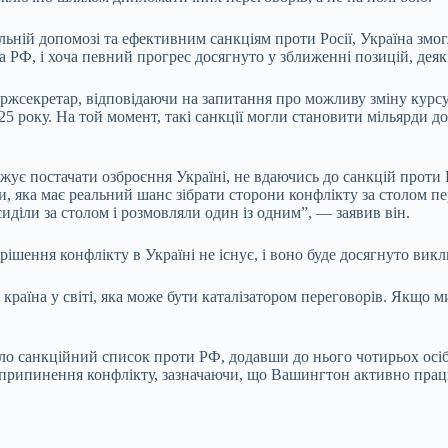
ьній допомозі та ефективним санкціям проти Росії, Україна змогл
та РФ, і хоча певний прогрес досягнуто у зближенні позицій, де
секретар, відповідаючи на запитання про можливу зміну курсу ад
5 року. На той момент, такі санкції могли становити мільярди д
жує постачати озброєння Україні, не вдаючись до санкцій проти
 яка має реальний шанс зібрати сторони конфлікту за столом пере
сиділи за столом і розмовляли один із одним”, — заявив він.
шення конфлікту в Україні не існує, і воно буде досягнуто вик
 країна у світі, яка може бути каталізатором переговорів. Якщо
о санкційний список проти РФ, додавши до нього чотирьох осіб т
рипинення конфлікту, зазначаючи, що Вашингтон активно працю