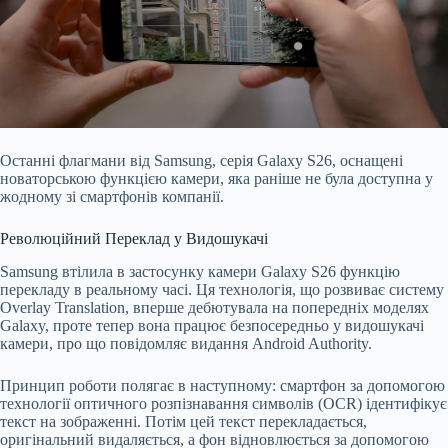
Останні флагмани від Samsung, серія Galaxy S26, оснащені
новаторською функцією камери, яка раніше не була доступна у
жодному зі смартфонів компанії.
Революційний Переклад у Видошукачі
Samsung втілила в застосунку камери Galaxy S26 функцію
перекладу в реальному часі. Ця технологія, що розвиває систему
Overlay Translation, вперше дебютувала на попередніх моделях
Galaxy, проте тепер вона працює безпосередньо у видошукачі
камери, про що повідомляє видання Android Authority.
Принцип роботи полягає в наступному: смартфон за допомогою
технології оптичного розпізнавання символів (OCR) ідентифікує
текст на зображенні. Потім цей текст перекладається,
оригінальний видаляється, а фон відновлюється за допомогою