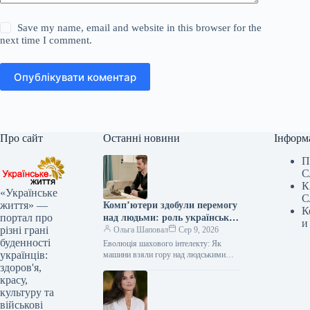
Save my name, email and website in this browser for the
next time I comment.
Опублікувати коментар
Про сайт
Останні новини
Інформ
П
С
К
«Українське
С
життя» —
Комп’ютери здобули перемогу
К
портал про
над людьми: роль українських
и
різні грані
шахістів у цій битві
Ольга Шаповал
Сер 9, 2026
буденності
Еволюція шахового інтелекту: Як
українців:
машини взяли гору над людськими
гросмейстерами Як розвивалися
здоров'я,
комп’ютерні шахи, яке програмне
красу,
забезпечення позбавило людей надії…
культуру та
військові