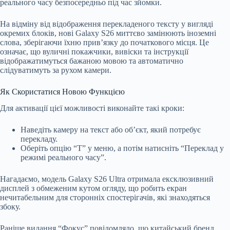
реального часу безпосередньо під час зйомки.
На відміну від відображення перекладеного тексту у вигляді
окремих блоків, нові Galaxy S26 миттєво замінюють іноземні
слова, зберігаючи їхню прив’язку до початкового місця. Це
означає, що вуличні покажчики, вивіски та інструкції
відображатимуться бажаною мовою та автоматично
слідуватимуть за рухом камери.
Як Скористатися Новою Функцією
Для активації цієї можливості виконайте такі кроки:
Наведіть камеру на текст або об’єкт, який потребує
перекладу.
Оберіть опцію “T” у меню, а потім натисніть “Переклад у
режимі реального часу”.
Нагадаємо, модель Galaxy S26 Ultra отримала ексклюзивний
дисплей з обмеженим кутом огляду, що робить екран
нечитабельним для сторонніх спостерігачів, які знаходяться
збоку.
Раніше видання “Фокус” повідомляло, що китайський бренд