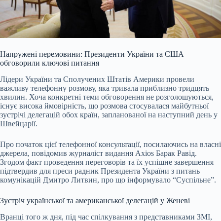
Напружені перемовини: Президенти України та США
обговорили ключові питання
Лідери України та Сполучених Штатів Америки провели
важливу телефонну розмову, яка тривала приблизно тридцять
хвилин. Хоча конкретні теми обговорення не розголошуються,
існує висока ймовірність, що розмова стосувалася майбутньої
зустрічі делегацій обох країн, запланованої на наступний день у
Швейцарії.
Про початок цієї телефонної консультації, посилаючись на власні
джерела, повідомив журналіст видання Axios Барак Равід.
Згодом факт проведення переговорів та їх успішне завершення
підтвердив для преси радник Президента України з питань
комунікацій Дмитро Литвин, про що інформувало “Суспільне”.
Зустріч української та американської делегацій у Женеві
Вранці того ж дня, під час спілкування з представниками ЗМІ,