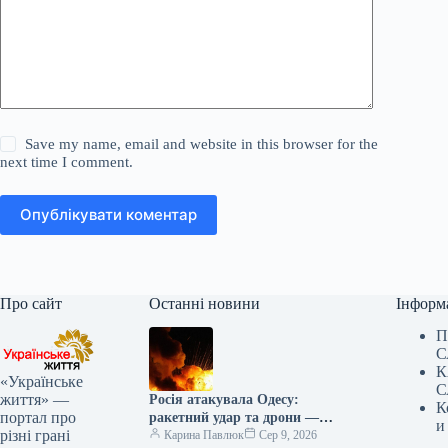
Save my name, email and website in this browser for the
next time I comment.
Опублікувати коментар
Про сайт
Останні новини
Інформ
П
С
К
«Українське
С
життя» —
Росія атакувала Одесу:
К
портал про
ракетний удар та дрони —
и
різні грані
оперативні новини
Карина Павлюк
Сер 9, 2026