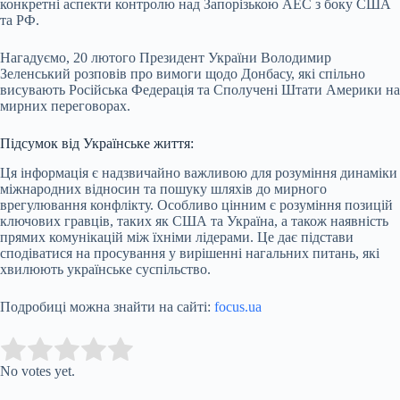
конкретні аспекти контролю над Запорізькою АЕС з боку США
та РФ.
Нагадуємо, 20 лютого Президент України Володимир
Зеленський розповів про вимоги щодо Донбасу, які спільно
висувають Російська Федерація та Сполучені Штати Америки на
мирних переговорах.
Підсумок від Українське життя:
Ця інформація є надзвичайно важливою для розуміння динаміки
міжнародних відносин та пошуку шляхів до мирного
врегулювання конфлікту. Особливо цінним є розуміння позицій
ключових гравців, таких як США та Україна, а також наявність
прямих комунікацій між їхніми лідерами. Це дає підстави
сподіватися на просування у вирішенні нагальних питань, які
хвилюють українське суспільство.
Подробиці можна знайти на сайті:
focus.ua
Submit Rating
Rate this item:
No votes yet.