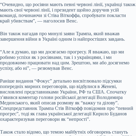
“Очевидно, що росіяни мають певні червоні лінії, українці також
мають свої червоні лінії, і президент щойно доручив усій
команді, починаючи зі Стіва Віткоффа, спробувати покласти
край убивствам”, — наголосив Венс.
Він також нагадав про минулі заяви Трампа, який вважав
завершення війни в Україні одним із найпростіших завдань.
“Але я думаю, що ми досягаємо прогресу. Я вважаю, що ми
робимо успіхи як з росіянами, так і з українцями, і ми
продовжимо працювати над цим. Зрештою, ми або досягнемо
успіху, або ні”, — резюмував Венс.
Раніше видання “Фокус” детально висвітлювало підсумки
попередніх мирних переговорів, що відбулися в Женеві,
висловлені представниками України, РФ та США. Спочатку
з’явився коментар голови російської делегації Володимира
Мединського, який описав розмову як “важку та ділову”.
Спецпредставник Трампа Стів Віткофф повідомив про “певний
прогрес”, тоді як глава української делегації Кирило Буданов
охарактеризував переговори як “непрості”.
Також стало відомо, що темою майбутніх обговорень стануть