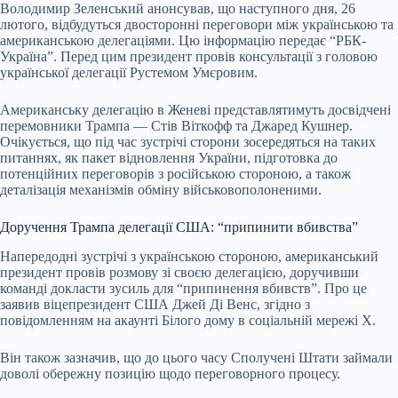
Володимир Зеленський анонсував, що наступного дня, 26
лютого, відбудуться двосторонні переговори між українською та
американською делегаціями. Цю інформацію передає “РБК-
Україна”. Перед цим президент провів консультації з головою
української делегації Рустемом Умєровим.
Американську делегацію в Женеві представлятимуть досвідчені
перемовники Трампа — Стів Віткофф та Джаред Кушнер.
Очікується, що під час зустрічі сторони зосередяться на таких
питаннях, як пакет відновлення України, підготовка до
потенційних переговорів з російською стороною, а також
деталізація механізмів обміну військовополоненими.
Доручення Трампа делегації США: “припинити вбивства”
Напередодні зустрічі з українською стороною, американський
президент провів розмову зі своєю делегацією, доручивши
команді докласти зусиль для “припинення вбивств”. Про це
заявив віцепрезидент США Джей Ді Венс, згідно з
повідомленням на акаунті Білого дому в соціальній мережі X.
Він також зазначив, що до цього часу Сполучені Штати займали
доволі обережну позицію щодо переговорного процесу.