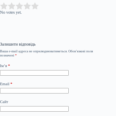
Submit Rating
Rate this item:
No votes yet.
Залишити відповідь
Ваша e-mail адреса не оприлюднюватиметься.
Обов’язкові поля
позначені
*
Ім’я
*
Email
*
Сайт