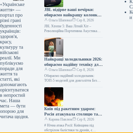
К
«Українське
С
життя» —
JBL підірве ваші вечірки:
К
портал про
обираємо найкращу колонку
и
різні грані
року
Ольга Шаповал
Сер 8, 2026
буденності
JBL Xtreme 5: Ваш Літній Хіт –
українців:
Революційна Портативна Акустика
2026 Новий Стандарт Вечірок: JBL
здоров'я,
Xtreme 5 Завойовує Літо 2026…
красу,
культуру та
військові
реалії. Ми
Найкращі холодильники 2026:
публікуємо
обираємо надійну техніку для
поради для
дому
Ольга Шаповал
Сер 8, 2026
життя та
Обираємо надійний холодильник:
статті, які
ТОП-5 моделей для довголіття Без
допомагають
холодильника сьогодні не уявити
орієнтуватися
жодного дому. Це ключовий елемент
в непростий
побутової техніки, від…
час. Наша
мета — бути
Київ під ракетним ударом:
опорою для
Росія атакувала столицю та
читача щодня.
область, є жертви —
Карина Павлюк
Сер 8, 2026
найсвіжіші подробиці
# Нічна атака Росії: Київщина під
обстрілом балістики та дронів, є