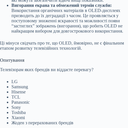
які можуть забезпечити вдвічі вищі показники.
Вигорання екрана та обмежений термін служби:
Використання органічних матеріалів в OLED-дисплеях
призводить до їх деградації з часом. Це проявляється у
поступовому зниженні яскравості та можливості появи
“застиглих” зображень (вигорання), що робить OLED не
найкращим вибором для довгострокового використання.
Ці мінуси свідчать про те, що OLED, ймовірно, не є фінальним
етапом розвитку телевізійних технологій.
Опитування
Телевізорам яких брендів ви віддаєте перевагу?
LG
Samsung
Hisense
TCL
Panasonic
Sony
Toshiba
Xiaomi
Жоден з перерахованих брендів