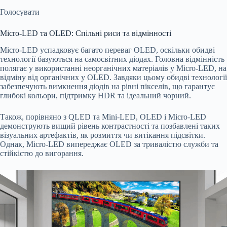
Голосувати
Micro-LED та OLED: Спільні риси та відмінності
Micro-LED успадковує багато переваг OLED, оскільки обидві
технології базуються на самосвітних діодах. Головна відмінність
полягає у використанні неорганічних матеріалів у Micro-LED, на
відміну від органічних у OLED. Завдяки цьому обидві технології
забезпечують вимкнення діодів на рівні пікселів, що гарантує
глибокі кольори, підтримку HDR та ідеальний чорний.
Також, порівняно з QLED та Mini-LED, OLED і Micro-LED
демонструють вищий рівень контрастності та позбавлені таких
візуальних артефактів, як розмиття чи витікання підсвітки.
Однак, Micro-LED випереджає OLED за тривалістю служби та
стійкістю до вигорання.