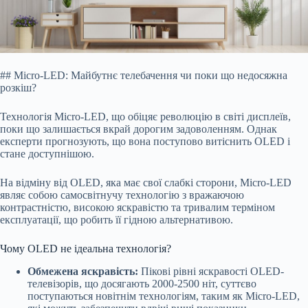
## Micro-LED: Майбутнє телебачення чи поки що недосяжна
розкіш?
Технологія Micro-LED, що обіцяє революцію в світі дисплеїв,
поки що залишається вкрай дорогим задоволенням. Однак
експерти прогнозують, що вона поступово витіснить OLED і
стане доступнішою.
На відміну від OLED, яка має свої слабкі сторони, Micro-LED
являє собою самосвітнучу технологію з вражаючою
контрастністю, високою яскравістю та тривалим терміном
експлуатації, що робить її гідною альтернативою.
Чому OLED не ідеальна технологія?
Обмежена яскравість:
Пікові рівні яскравості OLED-
телевізорів, що досягають 2000-2500 ніт, суттєво
поступаються новітнім технологіям, таким як Micro-LED,