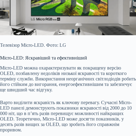
Телевізор Micro-LED. Фото: LG
Micro-LED: Яскравіший та ефективніший
Micro-LED можна охарактеризувати як покращену версію
OLED, позбавлену недоліків низької яскравості та короткого
терміну служби. Використання неорганічних світлодіодів робить
його стійким до вигорання, енергоефективнішим та забезпечує
ще швидший час відгуку.
Варто виділити яскравість як ключову перевагу. Сучасні Micro-
LED панелі демонструють показники яскравості від 2000 до 10
000 ніт, що в п’ять разів перевищує можливості найкращих
OLED. Теоретично, Micro-LED може досягти показників, у
десять разів вищих за OLED, що зробить його справжнім
проривом.