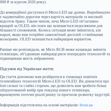
000 ₴ за курсом 2026 року).
До комерційної доступності Micro-LED ще далеко. Виробництво
є надзвичайно дорогим через вартість матеріалів та високий
відсоток браку. Таким чином, хоча Micro-LED об’єктивно
кращий за OLED, він поки що залишається недосяжним для
більшості споживачів. Колись ситуація може змінитися, але
наразі, якщо вам потрібен самосвітний дисплей з глибокими
кольорами, OLED залишається найкращим варіантом.
Раніше ми розповідали, як Micro RGB може назавжди змінити
телевізори, об’єднавши найкращі риси попередніх технологій та
підвищивши якість зображення.
Підсумок від Українське життя:
Ця стаття допоможе вам розібратися в тонкощах новітніх
телевізійних технологій Micro-LED та OLED. Ви дізнаєтеся про
їхні сильні та слабкі сторони, що дозволить вам зробити більш
обґрунтований вибір при покупці нового телевізора,
враховуючи поточні реалії ринку та прогнози розвитку індустрії.
Інформація підготовлена на основі матеріалів:
focus.ua