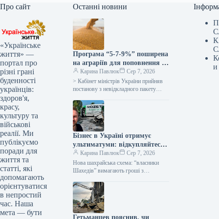
Про сайт
Останні новини
Інформ
П
С
К
«Українське
С
життя» —
Програма “5-7-9%” поширена
К
портал про
на аграріїв для поповнення їх
и
різні грані
оборотних коштів –
Карина Павлюк
Сер 7, 2026
буденності
Корецький
> Кабінет міністрів України прийняв
українців:
постанову з невідкладного пакету
допомоги українським
здоров'я,
сільгоспвиробникам у зв’язку з
красу,
російськими атаками в Чорному
культуру та
морі…
військові
реалії. Ми
Бізнес в Україні отримує
публікуємо
ультиматуми: відкупляйтеся
поради для
від атак або втратите все
Карина Павлюк
Сер 7, 2026
життя та
Нова шахрайська схема: “власники
статті, які
Шахедів” вимагають гроші з
допомагають
українського бізнесу Українські
орієнтуватися
підприємці стали об’єктами нової
в непростий
схеми вимагання. Анонімні звернення,
що…
час. Наша
мета — бути
Гетьманцев пояснив, чи