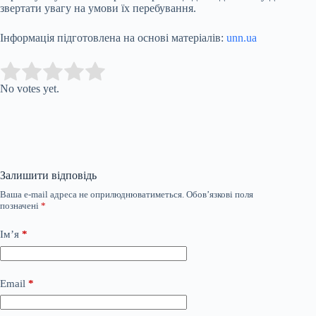
звертати увагу на умови їх перебування.
Інформація підготовлена на основі матеріалів:
unn.ua
Submit Rating
Rate this item:
No votes yet.
Залишити відповідь
Ваша e-mail адреса не оприлюднюватиметься.
Обов’язкові поля
позначені
*
Ім’я
*
Email
*