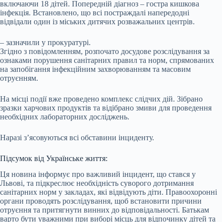
включаючи 18 дітей. Попередній діагноз – гостра кишкова
інфекція. Встановлено, що всі постраждалі напередодні
відвідали один із міських дитячих розважальних центрів.
– зазначили у прокуратурі.
Згідно з повідомленням, розпочато досудове розслідування за
ознаками порушення санітарних правил та норм, спрямованих
на запобігання інфекційним захворюванням та масовим
отруєнням.
На місці події вже проведено комплекс слідчих дій. Зібрано
зразки харчових продуктів та відібрано змиви для проведення
необхідних лабораторних досліджень.
Наразі з’ясовуються всі обставини інциденту.
Підсумок від Українське життя:
Ця новина інформує про важливий інцидент, що стався у
Львові, та підкреслює необхідність суворого дотримання
санітарних норм у закладах, які відвідують діти. Правоохоронні
органи проводять розслідування, щоб встановити причини
отруєння та притягнути винних до відповідальності. Батькам
варто бути уважними при виборі місць для відпочинку дітей та