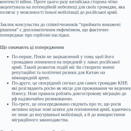
контексті війни. Проте цього разу китайська сторона чітко
акцентувала на потенційній небезпеці для своїх громадян, яка
полягає у можливості їхньої мобілізації до російської армії.
Заклик консульства до співвітчизників “приймати виважені
рішення” є дипломатичним евфемізмом, що фактично
попереджає про серйозні наслідки.
Що означають ці попередження
По-перше, Пекін не зацікавлений у тому, щоб його
громадяни опинялися на передовій у лавах російської
армії. Такий розвиток подій міг би створити значні
репутаційні та політичні ризики для Китаю на
міжнародній арені.
По-друге, це своєрідний сигнал для самих громадян КНР,
які розглядають росію як місце для проживання чи ведення
бізнесу. Нові правила роблять довгострокову міграцію до
рф надзвичайно ризикованою.
По-третє, це опосередковано свідчить про те, що росія
активно шукає нові шляхи для поповнення армії, вдаючись
не лише до внутрішньої мобілізації, а й до використання
міграційного законодавства.