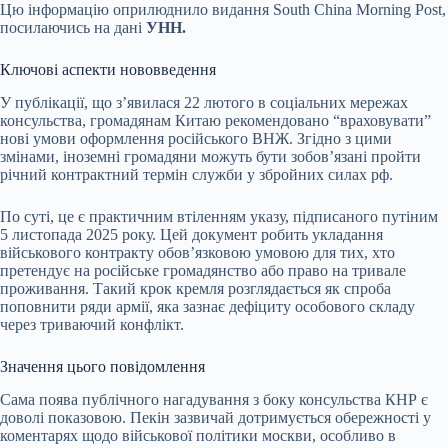
Цю інформацію оприлюднило видання South China Morning Post,
посилаючись на дані
УНН.
Ключові аспекти нововведення
У публікації, що з’явилася 22 лютого в соціальних мережах
консульства, громадянам Китаю рекомендовано “враховувати”
нові умови оформлення російського ВНЖ. Згідно з цими
змінами, іноземні громадяни можуть бути зобов’язані пройти
річний контрактний термін служби у збройних силах рф.
По суті, це є практичним втіленням указу, підписаного путіним
5 листопада 2025 року. Цей документ робить укладання
військового контракту обов’язковою умовою для тих, хто
претендує на російське громадянство або право на тривале
проживання. Такий крок кремля розглядається як спроба
поповнити ряди армії, яка зазнає дефіциту особового складу
через триваючий конфлікт.
Значення цього повідомлення
Сама поява публічного нагадування з боку консульства КНР є
доволі показовою. Пекін зазвичай дотримується обережності у
коментарях щодо військової політики москви, особливо в