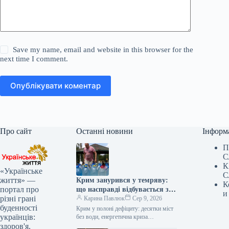
Save my name, email and website in this browser for the
next time I comment.
Опублікувати коментар
Про сайт
Останні новини
Інформ
П
С
К
«Українське
С
життя» —
Крим занурився у темряву:
К
портал про
що насправді відбувається з
и
різні грані
енерго- та водопостачанням
Карина Павлюк
Сер 9, 2026
буденності
півострова
Крим у полоні дефіциту: десятки міст
українців:
без води, енергетична криза
загострюється Окупований півострів
здоров'я,