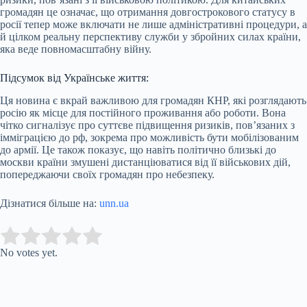
громадян це означає, що отримання довгострокового статусу в
росії тепер може включати не лише адміністративні процедури, а
й цілком реальну перспективу служби у збройних силах країни,
яка веде повномасштабну війну.
Підсумок від Українське життя:
Ця новина є вкрай важливою для громадян КНР, які розглядають
росію як місце для постійного проживання або роботи. Вона
чітко сигналізує про суттєве підвищення ризиків, пов’язаних з
імміграцією до рф, зокрема про можливість бути мобілізованим
до армії. Це також показує, що навіть політично близькі до
москви країни змушені дистанціюватися від її військових дій,
попереджаючи своїх громадян про небезпеку.
Дізнатися більше на:
unn.ua
Submit Rating
Rate this item:
No votes yet.