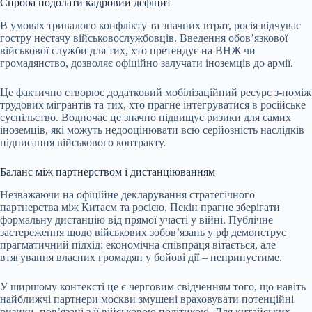
Спроба подолати кадровий дефіцит
В умовах тривалого конфлікту та значних втрат, росія відчуває
гостру нестачу військовослужбовців. Введення обов’язкової
військової служби для тих, хто претендує на ВНЖ чи
громадянство, дозволяє офіційно залучати іноземців до армії.
Це фактично створює додатковий мобілізаційний ресурс з-поміж
трудових мігрантів та тих, хто прагне інтегруватися в російське
суспільство. Водночас це значно підвищує ризики для самих
іноземців, які можуть недооцінювати всю серйозність наслідків
підписання військового контракту.
Баланс між партнерством і дистанціюванням
Незважаючи на офіційне декларування стратегічного
партнерства між Китаєм та росією, Пекін прагне зберігати
формальну дистанцію від прямої участі у війні. Публічне
застереження щодо військових зобов’язань у рф демонструє
прагматичний підхід: економічна співпраця вітається, але
втягування власних громадян у бойові дії – неприпустиме.
У ширшому контексті це є черговим свідченням того, що навіть
найближчі партнери москви змушені враховувати потенційні
ризики, пов’язані з її військовою політикою. Для китайських