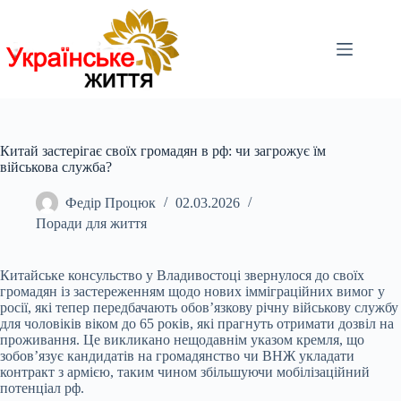
Перейти
до
вмісту
Китай застерігає своїх громадян в рф: чи загрожує їм
військова служба?
Федір Процюк
02.03.2026
Поради для життя
Китайське консульство у Владивостоці звернулося до своїх
громадян із застереженням щодо нових імміграційних вимог у
росії, які тепер передбачають обов’язкову річну
військову службу
для чоловіків віком до 65 років, які прагнуть отримати дозвіл на
проживання. Це викликано нещодавнім указом кремля, що
зобов’язує кандидатів на громадянство чи ВНЖ укладати
контракт з армією, таким чином збільшуючи мобілізаційний
потенціал рф.