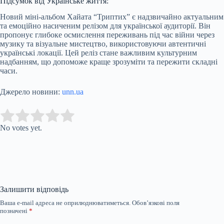
Підсумок від Українське життя:
Новий міні-альбом Хайата “Триптих” є надзвичайно актуальним
та емоційно насиченим релізом для української аудиторії. Він
пропонує глибоке осмислення переживань під час війни через
музику та візуальне мистецтво, використовуючи автентичні
українські локації. Цей реліз стане важливим культурним
надбанням, що допоможе краще зрозуміти та пережити складні
часи.
Джерело новини:
unn.ua
Submit Rating
Rate this item:
No votes yet.
Залишити відповідь
Ваша e-mail адреса не оприлюднюватиметься.
Обов’язкові поля
позначені
*