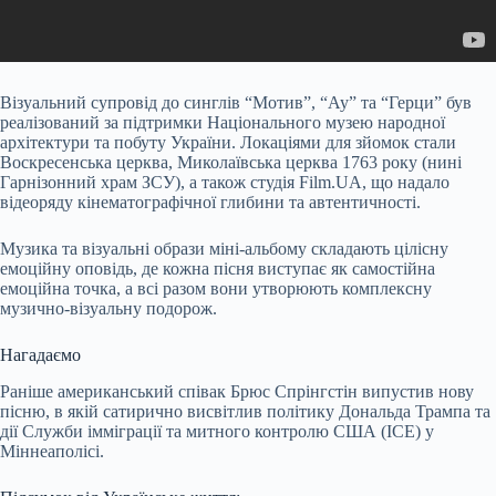
Візуальний супровід до синглів “Мотив”, “Ау” та “Герци” був
реалізований за підтримки Національного музею народної
архітектури та побуту України. Локаціями для зйомок стали
Воскресенська церква, Миколаївська церква 1763 року (нині
Гарнізонний храм ЗСУ), а також студія Film.UA, що надало
відеоряду кінематографічної глибини та автентичності.
Музика та візуальні образи міні-альбому складають цілісну
емоційну оповідь, де кожна пісня виступає як самостійна
емоційна точка, а всі разом вони утворюють комплексну
музично-візуальну подорож.
Нагадаємо
Раніше американський співак Брюс Спрінгстін випустив нову
пісню, в якій сатирично висвітлив політику Дональда Трампа та
дії Служби імміграції та митного контролю США (ICE) у
Міннеаполісі.