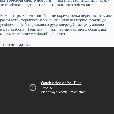
відтворюючи спектр почуттів — від миттєвої тиші після удару
до глибокого відчаю втрат та тривожного очікування.
Кожна з трьох композицій — це окрема точка переживання, але
разом вони формують замкнений цикл: від першої реакції до
усвідомлення й подальшого руху вперед. Саме це зумовлює
назву альбому “Триптих” — три частини єдиного образу, які
мають сенс лише у спільній цілісності.
– пояснює артист.