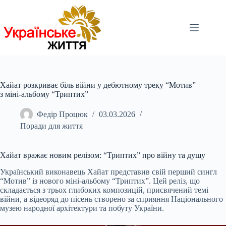
Перейти
до
вмісту
Хайат розкриває біль війни у дебютному треку “Мотив”
з міні-альбому “Триптих”
Федір Процюк
03.03.2026
Поради для життя
Хайат вражає новим релізом: “Триптих” про війну та душу
Український виконавець Хайат представив свій перший сингл
“Мотив” із нового міні-альбому “Триптих”. Цей реліз, що
складається з трьох глибоких композицій, присвячений темі
війни, а відеоряд до пісень створено за сприяння Національного
музею народної архітектури та побуту України.