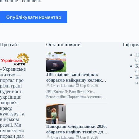
next time I comment.
Опублікувати коментар
Про сайт
Останні новини
Інформ
П
С
К
«Українське
С
життя» —
JBL підірве ваші вечірки:
К
портал про
обираємо найкращу колонку
и
різні грані
року
Ольга Шаповал
Сер 8, 2026
буденності
JBL Xtreme 5: Ваш Літній Хіт –
українців:
Революційна Портативна Акустика
2026 Новий Стандарт Вечірок: JBL
здоров'я,
Xtreme 5 Завойовує Літо 2026…
красу,
культуру та
військові
реалії. Ми
Найкращі холодильники 2026:
публікуємо
обираємо надійну техніку для
поради для
дому
Ольга Шаповал
Сер 8, 2026