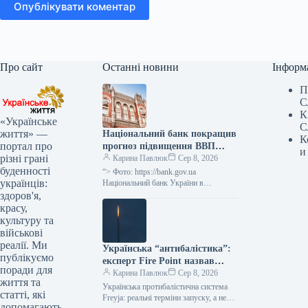
Опублікувати коментар
Про сайт
Останні новини
Інформ
П
С
К
«Українське
С
життя» —
Національний банк покращив
К
портал про
прогноз підвищення ВВП
и
різні грані
України у ІІІ кварталі 2026
Карина Павлюк
Сер 8, 2026
буденності
року до 2,1%, а у IV кварталі
“> Фото: https://bank.gov.ua
українців:
2026 року – до 4,2%.
Національний банк України в
оновленому квітневому
здоров'я,
“Інфляційному звіті” на своєму сайті
красу,
оприлюднив прогноз, згідно з яким
культуру та
очікується…
військові
реалії. Ми
Українська “антибалістика”:
публікуємо
експерт Fire Point назвав
поради для
реалістичні терміни появи
Карина Павлюк
Сер 8, 2026
життя та
Українська протибалістична система
статті, які
Freyja: реальні терміни запуску, а не
допомагають