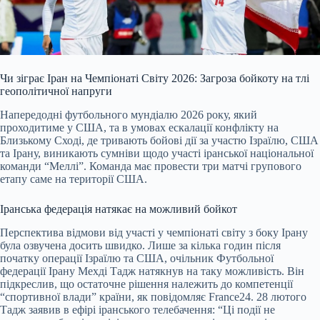
Чи зіграє Іран на Чемпіонаті Світу 2026: Загроза бойкоту на тлі
геополітичної напруги
Напередодні футбольного мундіалю 20
26 року, який
проходитиме у США, та в умовах ескалації конфлікту на
Близькому Сході, де тривають бойові дії за участю Ізраїлю, США
та Ірану, виникають сумніви щодо участі іранської національної
команди “Меллі”. Команда має провести три матчі групового
етапу саме на території США.
Іранська федерація натякає на можливий бойкот
Перспектива відмови від участі у чемпіонаті світу з боку Ірану
була озвучена досить швидко. Лише за кілька годин після
початку операції Ізраїлю та США, очільник Футбольної
федерації Ірану Мехді Тадж натякнув на таку можливість. Він
підкреслив, що остаточне рішення належить до компетенції
“спортивної влади” країни, як повідомляє France24. 28 лютого
Тадж заявив в ефірі іранського телебачення: “Ці події не