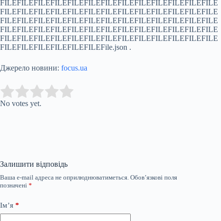
Джерело новини:
focus.ua
Submit Rating
Rate this item:
No votes yet.
Залишити відповідь
Ваша e-mail адреса не оприлюднюватиметься.
Обов’язкові поля
позначені
*
Ім’я
*