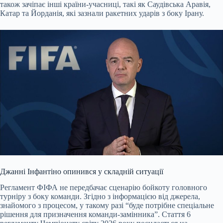
також зачіпає інші країни-учасниці, такі як Саудівська Аравія,
Катар та Йорданія, які зазнали ракетних ударів з боку Ірану.
Джанні Інфантіно опинився у складній ситуації
Регламент ФІФА не передбачає сценарію бойкоту головного
турніру з боку команди. Згідно з інформацією від джерела,
знайомого з процесом, у такому разі “буде потрібне спеціальне
рішення для призначення команди-замінника”. Стаття 6