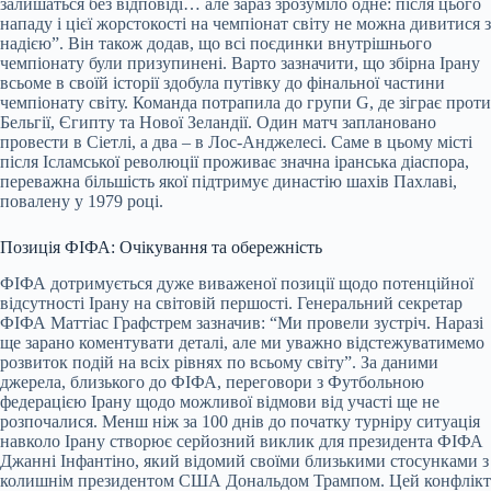
залишаться без відповіді… але зараз зрозуміло одне: після цього
нападу і цієї жорстокості на чемпіонат світу не можна дивитися з
надією”. Він також додав, що всі поєдинки внутрішнього
чемпіонату були призупинені. Варто зазначити, що збірна Ірану
всьоме в своїй історії здобула путівку до фінальної частини
чемпіонату світу. Команда потрапила до групи G, де зіграє проти
Бельгії, Єгипту та Нової Зеландії. Один матч заплановано
провести в Сіетлі, а два – в Лос-Анджелесі. Саме в цьому місті
після Ісламської революції проживає значна іранська діаспора,
переважна більшість якої підтримує династію шахів Пахлаві,
повалену у 1979 році.
Позиція ФІФА: Очікування та обережність
ФІФА дотримується дуже виваженої позиції щодо потенційної
відсутності Ірану на світовій першості. Генеральний секретар
ФІФА Маттіас Графстрем зазначив: “Ми провели зустріч. Наразі
ще зарано коментувати деталі, але ми уважно відстежуватимемо
розвиток подій на всіх рівнях по всьому світу”. За даними
джерела, близького до ФІФА, переговори з Футбольною
федерацією Ірану щодо можливої відмови від участі ще не
розпочалися. Менш ніж за 100 днів до початку турніру ситуація
навколо Ірану створює серйозний виклик для президента ФІФА
Джанні Інфантіно, який відомий своїми близькими стосунками з
колишнім президентом США Дональдом Трампом. Цей конфлікт