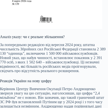
Аналіз указу: чи є реальне збільшення?
За попередньою редакцією від вересня 2024 року, штатна
чисельність Збройних сил Російської Федерації становила 2 389
130 “одиниць”, включаючи 1 500 000 військовослужбовців.
Новий указ, що набув чинності, встановлює показник у 2 391
770 осіб, з яких 1 502 640 – військовослужбовці. Ці незначні
відмінності, які більшість російських медіа проігнорували,
свідчать про відсутність реального розширення.
Реакція України на нову цифру
Керівник Центру Вивчення Окупації Петро Андрющенко
звернув увагу на цю ситуацію, наголосивши, що цифра “2,4
мільйона” не є новою. Він зазначив, що такий граничний штат
ЗС РФ був встановлений Путіним ще у 2024 році і з того часу
залишається незмінним. Андрющенко надав порівняльні дані