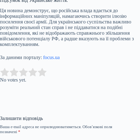
Підсумок від Українське життя:
Ця новина демонструє, що російська влада вдається до
інформаційних маніпуляцій, намагаючись створити ілюзію
посилення своєї армії. Для українського суспільства важливо
розуміти реальний стан справ і не піддаватися на подібні
повідомлення, які не відображають справжнього збільшення
військового потенціалу РФ, а радше вказують на її проблеми з
комплектуванням.
За даними порталу:
focus.ua
Submit Rating
Rate this item:
No votes yet.
Залишити відповідь
Ваша e-mail адреса не оприлюднюватиметься.
Обов’язкові поля
позначені
*