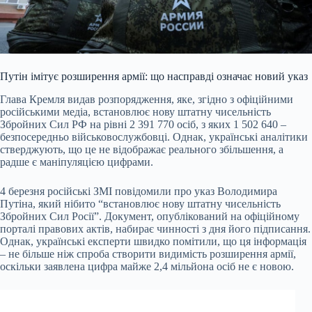
Путін імітує розширення армії: що насправді означає новий указ
Глава Кремля видав розпорядження, яке, згідно з офіційними
російськими медіа, встановлює нову штатну чисельність
Збройних Сил РФ на рівні 2 391 770 осіб, з яких 1 502 640
–
безпосередньо військовослужбовці. Однак, українські аналітики
стверджують, що це не відображає реального збільшення, а
радше є маніпуляцією цифрами.
4 березня російські ЗМІ повідомили про указ Володимира
Путіна, який нібито “встановлює нову штатну чисельність
Збройних Сил Росії”. Документ, опублікований на офіційному
порталі правових актів, набирає чинності з дня його підписання.
Однак, українські експерти швидко помітили, що ця інформація
– не більше ніж спроба створити видимість розширення армії,
оскільки заявлена цифра майже 2,4 мільйона осіб не є новою.