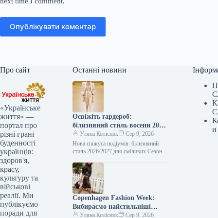
next time I comment.
Опублікувати коментар
Про сайт
Останні новини
Інформ
П
С
К
«Українське
С
життя» —
Освіжіть гардероб:
К
портал про
білизняний стиль восени 2026
и
різні грані
– від корсетів до комбінацій
Уляна Колісник
Сер 9, 2026
буденності
Нова спокуса подіумів: білизняний
українців:
стиль 2026/2027 для сміливих Сезон
осінь-зима 2026/2027 розкрив на
здоров'я,
модних показах нове бачення
красу,
жіночності, експресії та…
культуру та
військові
реалії. Ми
Copenhagen Fashion Week:
публікуємо
Вибираємо найстильніші
поради для
образи від гостей
Уляна Колісник
Сер 9, 2026