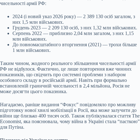
чисельності армії РФ:
2024 (і новий указ 2026 року) — 2 389 130 осіб загалом, з
них 1,5 млн військових.
Грудень 2023 — 2 209 130 осіб, з них 1,32 млн військових.
Серпень 2022 — приблизно 2,04 млн загалом, з них 1,15
млн військових.
До повномасштабного вторгнення (2021) — трохи більше
1 млн військових.
Таким чином, жодного реального збільшення чисельності армії
РФ не відбулося. Фактично, це лише повторення вже чинних
показників, що свідчить про системні проблеми з набором
особового складу в російській армії. Навіть при формально
встановленій граничній чисельності в 2,4 мільйона, Росія не
може досягти цього показника.
Нагадаємо, раніше видання “Фокус” повідомляло про можливу
підготовку нової хвилі мобілізації в Росії, яка може залучити до
війни ще близько 400 тисяч осіб. Також публікувалася стаття The
Economist, яка пояснювала, чому війна в Україні стала “пасткою”
для Путіна.