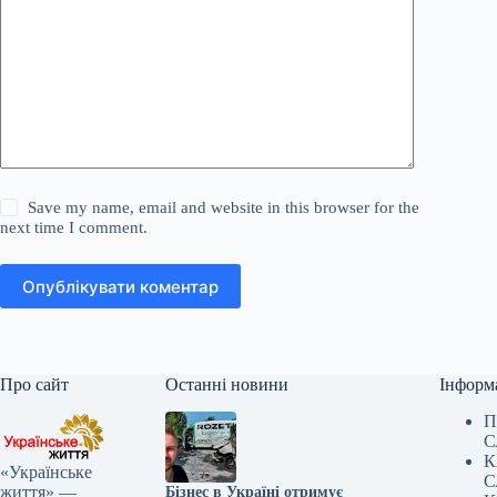
Save my name, email and website in this browser for the
next time I comment.
Опублікувати коментар
Про сайт
Останні новини
Інформ
П
С
К
«Українське
С
життя» —
Бізнес в Україні отримує