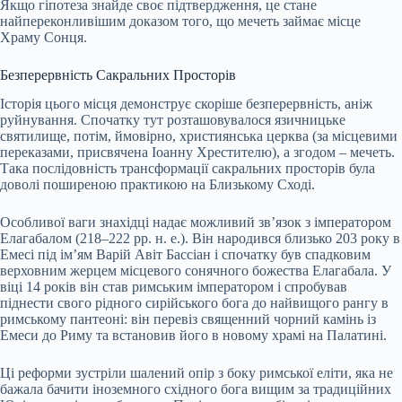
Якщо гіпотеза знайде своє підтвердження, це стане
найпереконливішим доказом того, що мечеть займає місце
Храму Сонця.
Безперервність Сакральних Просторів
Історія цього місця демонструє скоріше безперервність, аніж
руйнування. Спочатку тут розташовувалося язичницьке
святилище, потім, ймовірно, християнська церква (за місцевими
переказами, присвячена Іоанну Хрестителю), а згодом – мечеть.
Така послідовність трансформації сакральних просторів була
доволі поширеною практикою на Близькому Сході.
Особливої ваги знахідці надає можливий зв’язок з імператором
Елагабалом (218–222 рр. н. е.). Він народився близько 203 року в
Емесі під ім’ям Варій Авіт Бассіан і спочатку був спадковим
верховним жерцем місцевого сонячного божества Елагабала. У
віці 14 років він став римським імператором і спробував
піднести свого рідного сирійського бога до найвищого рангу в
римському пантеоні: він перевіз священний чорний камінь із
Емеси до Риму та встановив його в новому храмі на Палатині.
Ці реформи зустріли шалений опір з боку римської еліти, яка не
бажала бачити іноземного східного бога вищим за традиційних