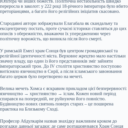
Юпітера чи інших божеств. Політична нестабільність швидко
переросла в заколот: у 222 році 18-річного імператора було вбито
преторіанцями, а багато його релігійних ініціатив скасовано.
Стародавні автори зображували Елагабала як скандальну та
ексцентричну постать, проте сучасні історики ставляться до цих
описів з обережністю, вважаючи їх упередженими через
політичну ворожість, що виникла після його смерті.
У римській Емесі храм Сонця був центром громадянської та
релігійної ідентичності міста. Верховне жрецтво мало настільки
значну владу, що один із його представників зміг зайняти
імператорський трон. До IV століття християнство поступово
витісняло язичництво в Сирії, а після ісламського завоювання
багато церков було перетворено на мечеті.
Велика мечеть Хомса є яскравим прикладом цієї безперервності:
язичництво → християнство → іслам. Кожен новий період
спирався на попередній, не руйнуючи його повністю.
Будівництво нових святинь поверх старих – це поширена
практика на Близькому Сході.
Професор Абдулкарім назвав знахідку важливим кроком до
розгадки давньої загадки: де саме розташовувався Храм Сонця