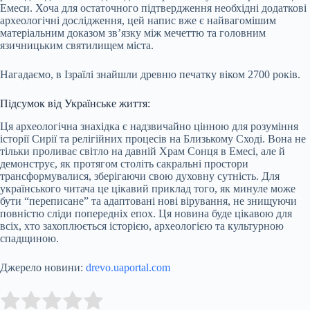
Емеси. Хоча для остаточного підтвердження необхідні додаткові
археологічні дослідження, цей напис вже є найвагомішим
матеріальним доказом зв’язку між мечеттю та головним
язичницьким святилищем міста.
Нагадаємо, в Ізраїлі знайшли древню печатку віком 2700 років.
Підсумок від Українське життя:
Ця археологічна знахідка є надзвичайно цінною для розуміння
історії Сирії та релігійних процесів на Близькому Сході. Вона не
тільки проливає світло на давній Храм Сонця в Емесі, але й
демонструє, як протягом століть сакральні простори
трансформувалися, зберігаючи свою духовну сутність. Для
українського читача це цікавий приклад того, як минуле може
бути “переписане” та адаптовані нові вірування, не знищуючи
повністю сліди попередніх епох. Ця новина буде цікавою для
всіх, хто захоплюється історією, археологією та культурною
спадщиною.
Джерело новини:
drevo.uaportal.com
Submit Rating
Rate this item: