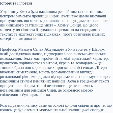
Історія та Гіпотези
У давнину Емеса була важливим релігійним та політичним
центром римської провінції Сирія. Вчені вже давно висували
припущення, що мечеть розташована на фундаменті головного
язичницького святилища міста – Храму Сонця. До цього
моменту ця гіпотеза базувалася переважно на стародавніх
текстах та архітектурних підказках, проте бракувало прямих
матеріальних доказів.
Професор Маамун Салех Абдулкарім з Університету Шарджі,
який досліджував напис, підтвердив його римсько-імперське
походження. Текст має героїчний та мілітаристський характер:
правитель порівнюється з вітром, бурею та леопардом – це
типові образи для королівських присвячень тієї епохи. Літери
виконані симетрично, мають формалізований вигляд і
розташовані рівними рядами під орнаментальною смугою, що є
класичним стилем пам’ятних написів. Хоча в грецькому тексті
присутні певні граматичні неточності, це не є чимось
незвичайним для римської Сирії, де основною мовою
спілкування була арамейська.
Розташування напису саме на основі колони свідчить про те, що
колись це був елемент монументальної язичницької споруди.