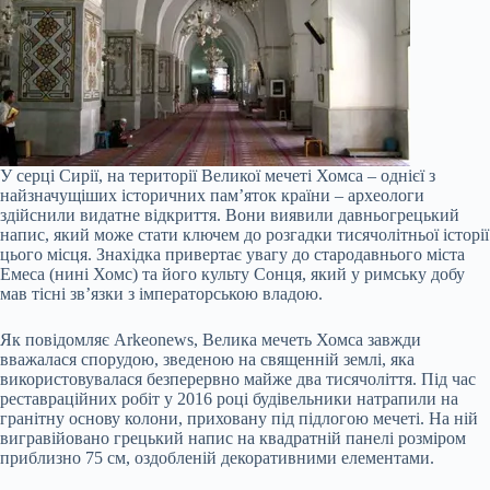
У серці Сирії, на території Великої мечеті Хомса – однієї з
найзначущіших історичних пам’яток країни – археологи
здійснили видатне відкриття. Вони виявили давньогрецький
напис, який може стати ключем до розгадки тисячолітньої історії
цього місця. Знахідка привертає увагу до стародавнього міста
Емеса (нині Хомс) та його культу Сонця, який у римську добу
мав тісні зв’язки з імператорською владою.
Як повідомляє Arkeonews, Велика мечеть Хомса завжди
вважалася спорудою, зведеною на священній землі, яка
використовувалася безперервно майже два тисячоліття. Під час
реставраційних робіт у 2016 році будівельники натрапили на
гранітну основу колони, приховану під підлогою мечеті. На ній
вигравійовано грецький напис на квадратній панелі розміром
приблизно 75 см, оздобленій декоративними елементами.