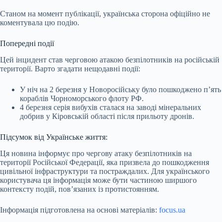
Станом на момент публікації, українська сторона офіційно не
коментувала цю подію.
Попередні події
Цей інцидент став черговою атакою безпілотників на російській
території. Варто згадати нещодавні події:
У ніч на 2 березня у Новоросійську було пошкоджено п’ять
кораблів Чорноморського флоту РФ.
4 березня серія вибухів сталася на заводі мінеральних
добрив у Кіровській області після прильоту дронів.
Підсумок від Українське життя:
Ця новина інформує про чергову атаку безпілотників на
території Російської Федерації, яка призвела до пошкодження
цивільної інфраструктури та постраждалих. Для українського
користувача ця інформація може бути частиною ширшого
контексту подій, пов’язаних із протистоянням.
Інформація підготовлена на основі матеріалів:
focus.ua