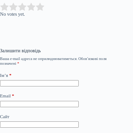
Submit Rating
Rate this item:
No votes yet.
Залишити відповідь
Ваша e-mail адреса не оприлюднюватиметься.
Обов’язкові поля
позначені
*
Ім’я
*
Email
*
Сайт