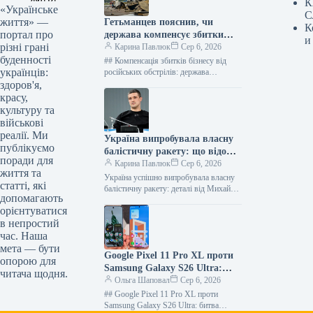
К
«Українське
С
життя» —
Гетьманцев пояснив, чи
К
портал про
держава компенсує збитки
и
різні грані
бізнесам від ударів РФ
Карина Павлюк
Сер 6, 2026
буденності
## Компенсація збитків бізнесу від
українців:
російських обстрілів: держава
чекатиме на репарації Держава наразі
здоров'я,
не має фінансових ресурсів для
красу,
прямого відшкодування…
культуру та
військові
реалії. Ми
Україна випробувала власну
публікуємо
балістичну ракету: що відомо
поради для
про нову зброю
Карина Павлюк
Сер 6, 2026
життя та
Україна успішно випробувала власну
статті, які
балістичну ракету: деталі від Михайла
допомагають
Федорова Напередодні завершення
орієнтуватися
своєї каденції на посаді міністра
в непростий
оборони, Михайло Федоров…
час. Наша
мета — бути
Google Pixel 11 Pro XL проти
опорою для
Samsung Galaxy S26 Ultra:
читача щодня.
визначте свого майбутнього
Ольга Шаповал
Сер 6, 2026
флагмана
## Google Pixel 11 Pro XL проти
Samsung Galaxy S26 Ultra: битва