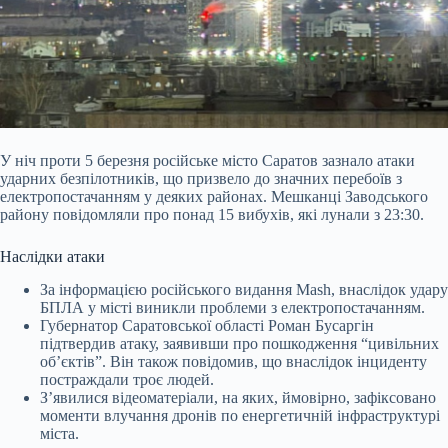
У ніч проти 5 березня російське місто Саратов зазнало атаки
ударних безпілотників, що призвело до значних перебоїв з
електропостачанням у деяких районах. Мешканці Заводського
району повідомляли про понад 15 вибухів, які лунали з 23:30
.
Наслідки атаки
За інформацією російського видання Mash, внаслідок удару
БПЛА у місті виникли проблеми з електропостачанням.
Губернатор Саратовської області Роман Бусаргін
підтвердив атаку, заявивши про пошкодження “цивільних
об’єктів”. Він також повідомив, що внаслідок інциденту
постраждали троє людей.
З’явилися відеоматеріали, на яких, ймовірно, зафіксовано
моменти влучання дронів по енергетичній інфраструктурі
міста.