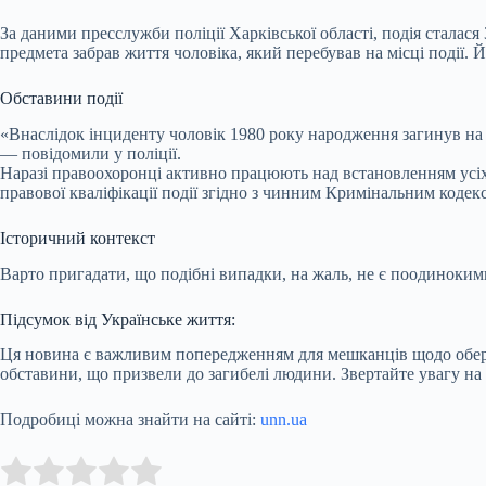
За даними пресслужби поліції Харківської області, подія сталас
предмета забрав життя чоловіка, який перебував на місці події.
Обставини події
«Внаслідок інциденту чоловік 1980 року народження загинув на 
— повідомили у поліції.
Наразі правоохоронці активно працюють над встановленням усіх 
правової кваліфікації події згідно з чинним Кримінальним кодек
Історичний контекст
Варто пригадати, що подібні випадки, на жаль, не є поодинокими
Підсумок від Українське життя:
Ця новина є важливим попередженням для мешканців щодо обереж
обставини, що призвели до загибелі людини. Звертайте увагу на 
Подробиці можна знайти на сайті:
unn.ua
Submit Rating
Rate this item: