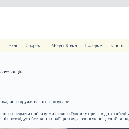
Техно
Здоров’я
Мода і Краса
Подорожі
Спорт
воохоронців
овіка, його дружину госпіталізували
леного
предмета поблизу житлового будинку призвів до загибелі
ліція розслідує обставини події, розглядаючи її як нещасний випа