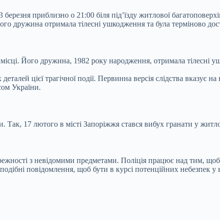
я 3 березня приблизно о 21:00 біля під’їзду житлової багатопове
 Його дружина отримала тілесні ушкодження та була терміново до
місці. Його дружина, 1982 року народження, отримала тілесні у
деталей цієї трагічної події. Первинна версія слідства вказує 
сом України.
. Так, 17 лютого в місті Запоріжжя стався вибух гранати у житл
ності з невідомими предметами. Поліція працює над тим, щоб з
подібні повідомлення, щоб бути в курсі потенційних небезпек у 