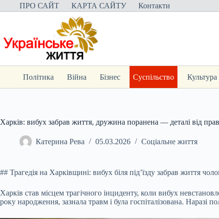
Перейти
ПРО САЙТ
КАРТА САЙТУ
Контакти
до
вмісту
Політика
Війна
Бізнес
Суспільство
Культура
Харків: вибух забрав життя, дружина поранена — деталі від пра
Катерина Рева
05.03.2026
Соціальне життя
## Трагедія на Харківщині: вибух біля під’їзду забрав життя чол
Харків став місцем трагічного інциденту, коли вибух невстанов
року народження, зазнала травм і була госпіталізована. Наразі по