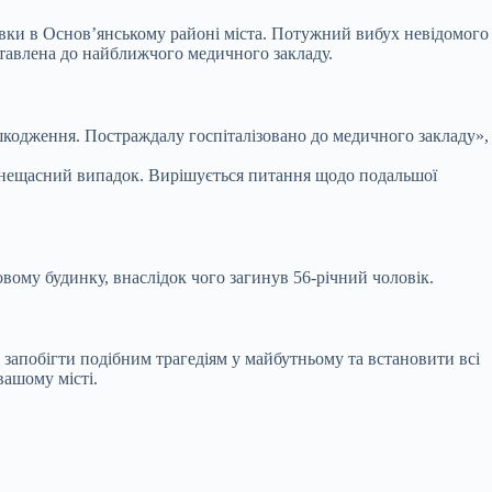
рхівки в Основ’янському районі міста. Потужний вибух невідомого
ставлена до найближчого медичного закладу.
шкодження. Постраждалу госпіталізовано до медичного закладу»,
на нещасний випадок. Вирішується питання щодо подальшої
овому будинку, внаслідок чого загинув 56-річний чоловік.
апобігти подібним трагедіям у майбутньому та встановити всі
вашому місті.