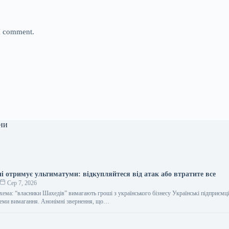
 I comment.
ни
ні отримує ультиматуми: відкупляйтеся від атак або втратите все
Сер 7, 2026
хема: “власники Шахедів” вимагають гроші з українського бізнесу Українські підприємці
хеми вимагання. Анонімні звернення, що…