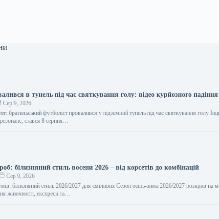
ни
алився в тунель під час святкування голу: відео курйозного падіння
Сер 9, 2026
т: бразильський футболіст провалився у підземний тунель під час святкування голу Інц
резонанс, стався 8 серпня…
роб: білизняний стиль восени 2026 – від корсетів до комбінацій
Сер 9, 2026
умів: білизняний стиль 2026/2027 для сміливих Сезон осінь-зима 2026/2027 розкрив на 
ня жіночності, експресії та…