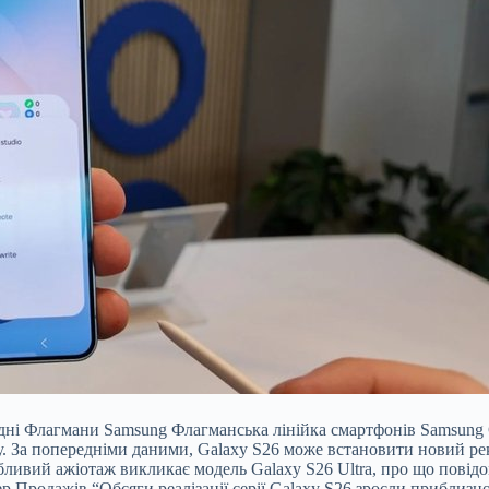
дні Флагмани Samsung Флагманська лінійка смартфонів Samsung 
у. За попередніми даними, Galaxy S26 може встановити новий р
собливий ажіотаж викликає модель Galaxy S26 Ultra, про що пов
дер Продажів “Обсяги реалізації серії Galaxy S26 зросли приблиз