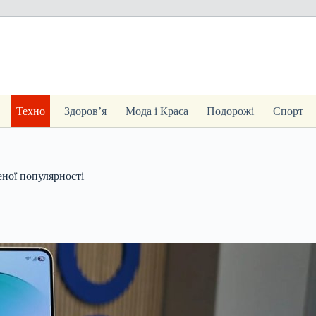
Техно
Здоров’я
Мода і Краса
Подорожі
Спорт
ної популярності