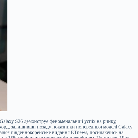
Galaxy S26 демонструє феноменальний успіх на ринку,
екорд, залишивши позаду показники попередньої моделі Galaxy
ідомляє південнокорейське видання ETnews, посилаючись на
но на 15% порівняно з попереднім поколінням. На модель Ultra