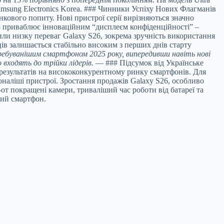
amsung Electronics Korea. ### Чинники Успіху Нових Флагманів
ового попиту. Нові пристрої серії вирізняються значно
 приваблює інноваційним “дисплеєм конфіденційності” –
или низку переваг Galaxy S26, зокрема зручність використання
ців залишається стабільно високим з перших днів старту
ребуванішим смартфоном 2025 року, випередивши навіть нові
входять до трійки лідерів.
— ### Підсумок від Українське
 результатів на висококонкурентному ринку смартфонів. Для
оналіші пристрої. Зростання продажів Galaxy S26, особливо
-от покращені камери, триваліший час роботи від батареї та
ний смартфон.