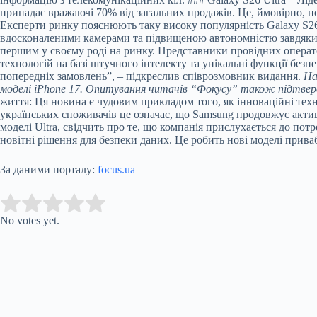
припадає вражаючі 70% від загальних продажів. Це, ймовірно, но
Експерти ринку пояснюють таку високу популярність Galaxy S26
вдосконаленими камерами та підвищеною автономністю завдяки 
першим у своєму роді на ринку. Представники провідних операто
технологій на базі штучного інтелекту та унікальні функції без
попередніх замовлень”, – підкреслив співрозмовник видання.
На
моделі iPhone 17. Опитування читачів “Фокусу” також підтверд
життя: Ця новина є чудовим прикладом того, як інноваційні те
українських споживачів це означає, що Samsung продовжує актив
моделі Ultra, свідчить про те, що компанія прислухається до пот
новітні рішення для безпеки даних. Це робить нові моделі прива
За даними порталу:
focus.ua
Submit Rating
Rate this item:
No votes yet.