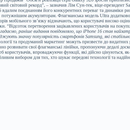
вий світовий рекорд”, – зазначив Лім Сун-тек, віце-президент S
 вдалим поєднанням його конкурентних переваг та динаміки ринк
потужнішим акумуляторам. Флагманська модель Ultra додатково
рів мобільного зв’язку відзначають, що користувачі високо оцін
пеки. “Відсоток перетворення зацікавлених користувачів на покуп
гадаємо, раніше видання повідомляло, що iPhone 16 став найзат
жують значну популярність смартфонів Samsung, які стабільно 
хнології та продуманий маркетинг можуть призвести до видатних
но розвивати свої флагманські лінійки, пропонуючи дедалі доск
реб користувачів, впроваджуючи функції, які дійсно цінуються, як
бливим вибором для тих, хто шукає передові технології та надій