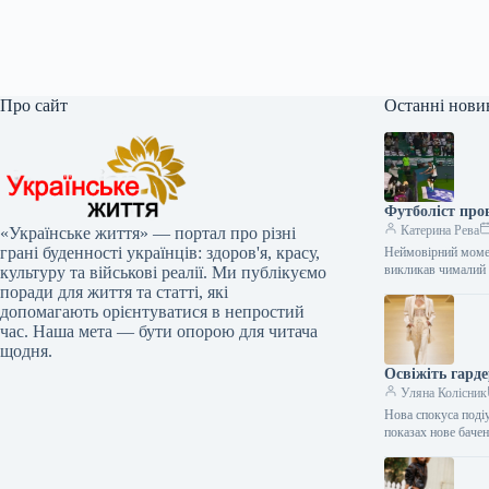
Про сайт
Останні нови
Футболіст пров
Катерина Рева
«Українське життя» — портал про різні
грані буденності українців: здоров'я, красу,
Неймовірний момен
викликав чималий 
культуру та військові реалії. Ми публікуємо
поради для життя та статті, які
допомагають орієнтуватися в непростий
час. Наша мета — бути опорою для читача
щодня.
Освіжіть гарде
Уляна Колісник
Нова спокуса поді
показах нове бачен