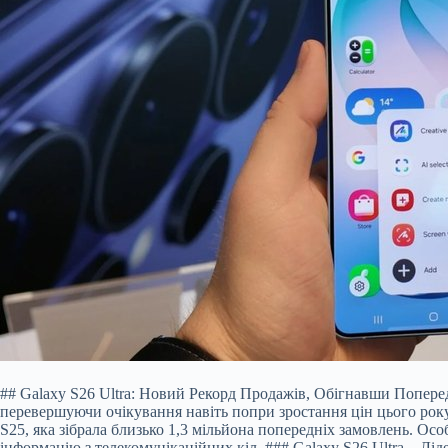
## Galaxy S26 Ultra: Новий Рекорд Продажів, Обігнавши Попере
перевершуючи очікування навіть попри зростання цін цього рок
S25, яка зібрала близько 1,3 мільйона попередніх замовлень. О
інформацію з телекомунікаційних кіл. ### Galaxy S26 Ultra – Лі