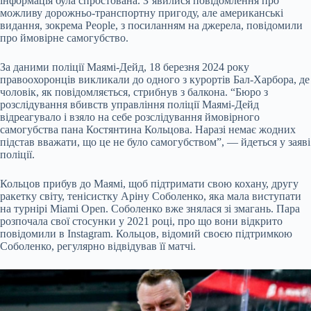
інформація була спростована. З’явилися повідомлення про
можливу дорожньо-транспортну пригоду, але американські
видання, зокрема People, з посиланням на джерела, повідомили
про ймовірне самогубство.
За даними поліції Маямі-Дейд, 18 березня 2024 року
правоохоронців викликали до одного з курортів Бал-Харбора, де
чоловік, як повідомляється, стрибнув з балкона. “Бюро з
розслідування вбивств управління поліції Маямі-Дейд
відреагувало і взяло на себе розслідування ймовірного
самогубства пана Костянтина Кольцова. Наразі немає жодних
підстав вважати, що це не було самогубством”, — йдеться у заяві
поліції.
Кольцов прибув до Маямі, щоб підтримати свою кохану, другу
ракетку світу, тенісистку Аріну Соболенко, яка мала виступати
на турнірі Miami Open. Соболенко вже знялася зі змагань. Пара
розпочала свої стосунки у 2021 році, про що вони відкрито
повідомили в Instagram. Кольцов, відомий своєю підтримкою
Соболенко, регулярно відвідував її матчі.