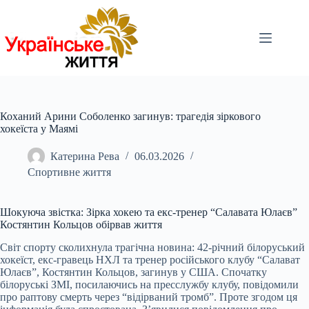
Перейти
до
вмісту
Коханий Арини Соболенко загинув: трагедія зіркового
хокеїста у Маямі
Катерина Рева
06.03.2026
Спортивне життя
Шокуюча звістка: Зірка хокею та екс-тренер “Салавата Юлаєв”
Костянтин Кольцов обірвав життя
Світ спорту сколихнула трагічна новина: 42-річний білоруський
хокеїст, екс-гравець НХЛ та тренер російського клубу “Салават
Юлаєв”, Костянтин Кольцов, загинув у США. Спочатку
білоруські ЗМІ, посилаючись на пресслужбу клубу, повідомили
про раптову смерть через “відірваний тромб”. Проте згодом ця