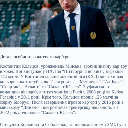
Деталі особистого життя та кар’єри
Костянтин Кольцов, уродженець Мінська, зробив значну кар’єру
в хокеї. Він виступав у НХЛ за “Піттсбург Пінгвінз”, зігравши
144 матчі. У Континентальній хокейній лізі (КХЛ) він захищав
кольори таких клубів, як “Сєвєрсталь”, “Металург”, “Ак Барс”,
“Спартак”, “Атлант” та “Салават Юлаєв”. З уфимською
командою він здобув титул чемпіона Росії у 2008 році та Кубок
Гагаріна у 2011 році. Крім того, Кольцов провів 123 матчі за
збірну Білорусі. Після завершення ігрової кар’єри у 2016 році в
мінському “Динамо”, він розпочав тренерську діяльність, а з
2022 року очолював “Салават Юлаєв”.
Стосунки Кольцова та Соболенко, за повідомленнями ЗМІ, були