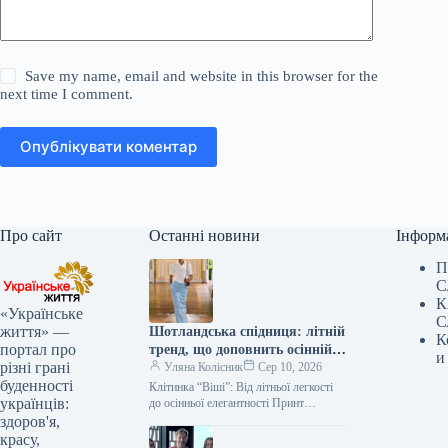
Save my name, email and website in this browser for the
next time I comment.
Опублікувати коментар
Про сайт
Останні новини
Інформ
П
С
К
«Українське
С
життя» —
Шотландська спідниця: літній
К
портал про
тренд, що доповнить осінній
и
різні грані
гардероб
Уляна Колісник
Сер 10, 2026
буденності
Клітинка “Віші”: Від літньої легкості
українців:
до осінньої елегантності Принт
“клітинка віші” міцно закріпився в
здоров'я,
арсеналі трендів теплої пори року,
красу,