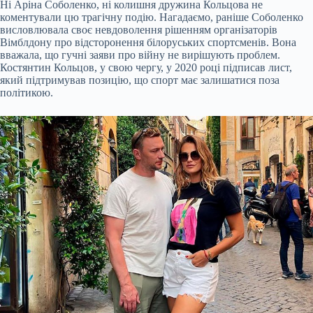
Ні Аріна Соболенко, ні колишня дружина Кольцова не
коментували цю трагічну подію. Нагадаємо, раніше Соболенко
висловлювала своє невдоволення рішенням організаторів
Вімблдону про відсторонення білоруських спортсменів. Вона
вважала, що гучні заяви про війну не вирішують проблем.
Костянтин Кольцов, у свою чергу, у 2020 році підписав лист,
який підтримував позицію, що спорт має залишатися поза
політикою.