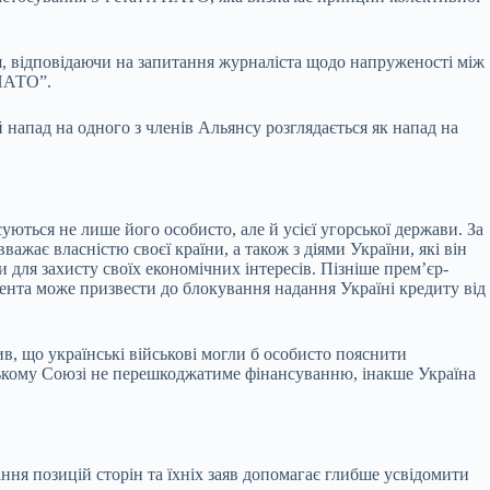
я, відповідаючи на запитання журналіста щодо напруженості між
 НАТО”.
напад на одного з членів Альянсу розглядається як напад на
ться не лише його особисто, але й усієї угорської держави. За
жає власністю своєї країни, а також з діями України, які він
для захисту своїх економічних інтересів. Пізніше прем’єр-
нта може призвести до блокування надання Україні кредиту від
в, що українські військові могли б особисто пояснити
ькому Союзі не перешкоджатиме фінансуванню, інакше Україна
ня позицій сторін та їхніх заяв допомагає глибше усвідомити