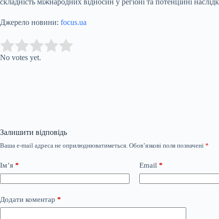
складність міжнародних відносин у регіоні та потенційні наслідк
Джерело новини:
focus.ua
Submit Rating
Rate this item:
No votes yet.
Залишити відповідь
Ваша e-mail адреса не оприлюднюватиметься.
Обов’язкові поля позначені
*
Ім’я
*
Email
*
Додати коментар
*