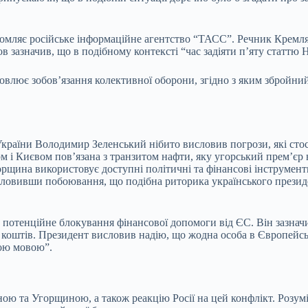
ідомляє російське інформаційне агентство “ТАСС”. Речник Кремл
в зазначив, що в подібному контексті “час задіяти п’яту статтю
влює зобов’язання колективної оборони, згідно з яким збройний 
раїни Володимир Зеленський нібито висловив погрози, які стосую
і Києвом пов’язана з транзитом нафти, яку угорський прем’єр вва
щина використовує доступні політичні та фінансові інструменти 
ловивши побоювання, що подібна риторика українського президе
 потенційне блокування фінансової допомоги від ЄС. Він зазначи
 коштів. Президент висловив надію, що жодна особа в Європейс
ьою мовою”.
ю та Угорщиною, а також реакцію Росії на цей конфлікт. Розумін