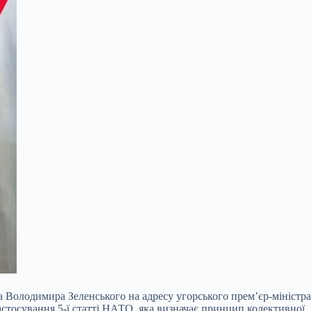
а Володимира Зеленського на адресу угорського прем’єр-міністра
астосування 5-ї статті НАТО, яка визначає принцип колективної