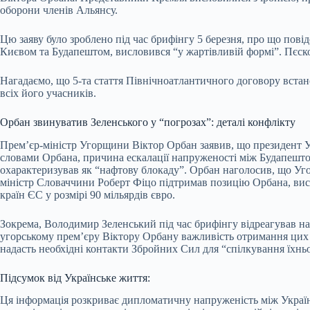
оборони членів Альянсу.
Цю заяву було зроблено під час брифінгу 5 березня, про що пов
Києвом та Будапештом, висловився “у жартівливій формі”. Пєско
Нагадаємо, що 5-та стаття Північноатлантичного договору встано
всіх його учасників.
Орбан звинуватив Зеленського у “погрозах”: деталі конфлікту
Прем’єр-міністр Угорщини Віктор Орбан заявив, що президент Ук
словами Орбана, причина ескалації напруженості між Будапештом 
охарактеризував як “нафтову блокаду”. Орбан наголосив, що Угор
міністр Словаччини Роберт Фіцо підтримав позицію Орбана, вис
країн ЄС у розмірі 90 мільярдів євро.
Зокрема, Володимир Зеленський під час брифінгу відреагував на
угорському прем’єру Віктору Орбану важливість отримання цих
надасть необхідні контакти Збройних Сил для “спілкування їхн
Підсумок від Українське життя:
Ця інформація розкриває дипломатичну напруженість між Україно