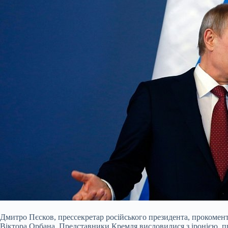
Дмитро Пєсков, прессекретар російського президента, прокомент
Віктора Орбана. Представники Кремля висловилися з іронією, пр