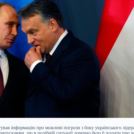
ував інформацію про можливі погрози з боку українського лідер
ипускаючи, що в подібній ситуації доречно було б згадати про з