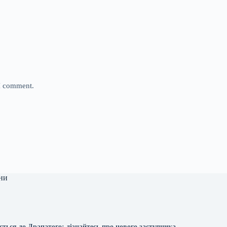
 I comment.
ни
ться до Драпатого: дізнайтесь про нового заступника