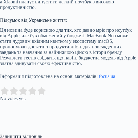
а Xiaomi планує випустити легкий ноутбук з високою
продуктивністю.
Підсумок від Українське життя:
Ця новина буде корисною для тих, хто давно мріє про ноутбук
від Apple, але був обмежений у бюджеті. MacBook Neo може
стати чудовим вхідним квитком у екосистему macOS,
пропонуючи достатню продуктивність для повсякденних
завдань та навчання за найнижчою ціною в історії бренду.
Результати тестів свідчать, що навіть бюджетна модель від Apple
здатна здивувати своєю ефективністю.
Інформація підготовлена на основі матеріалів:
focus.ua
Submit Rating
Rate this item:
No votes yet.
Залишити відповідь