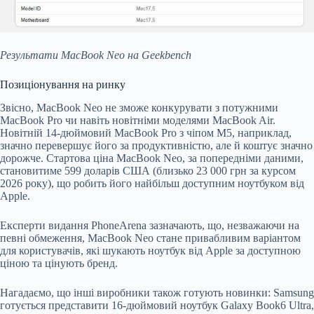
Результати MacBook Neo на Geekbench
Позиціонування на ринку
Звісно, MacBook Neo не зможе конкурувати з потужними
MacBook Pro чи навіть новітніми моделями MacBook Air.
Новітній 14-дюймовий MacBook Pro з чіпом M5, наприклад,
значно перевершує його за продуктивністю, але й коштує значно
дорожче. Стартова ціна MacBook Neo, за попередніми даними,
становитиме 599 доларів США (близько 23 000 грн за курсом
2026 року), що робить його найбільш доступним ноутбуком від
Apple.
Експерти видання PhoneArena зазначають, що, незважаючи на
певні обмеження, MacBook Neo стане привабливим варіантом
для користувачів, які шукають ноутбук від Apple за доступною
ціною та цінують бренд.
Нагадаємо, що інші виробники також готують новинки: Samsung
готується представити 16-дюймовий ноутбук Galaxy Book6 Ultra,