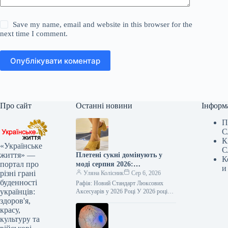
Save my name, email and website in this browser for the
next time I comment.
Опублікувати коментар
Про сайт
Останні новини
Інформ
П
С
К
«Українське
С
життя» —
Плетені сукні домінують у
К
портал про
моді серпня 2026:
и
різні грані
елегантність, що перевершує
Уляна Колісник
Сер 6, 2026
буденності
шкіру
Рафія: Новий Стандарт Люксових
українців:
Аксесуарів у 2026 Році У 2026 році
рафія остаточно завоювала своє місце
здоров'я,
серед ключових матеріалів у…
красу,
культуру та