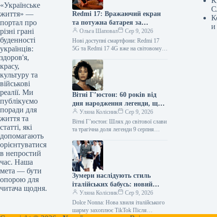
К
«Українське
С
життя» —
Redmi 17: Вражаючий екран
К
портал про
та потужна батарея за
и
різні грані
доступну ціну — смартфон
Ольга Шаповал
Сер 9, 2026
буденності
вже у продажу
Нові доступні смартфони: Redmi 17
українців:
5G та Redmi 17 4G вже на світовому
ринку! Відомий бренд Redmi, що
здоров'я,
належить компанії…
красу,
культуру та
військові
реалії. Ми
Вітні Г’юстон: 60 років від
публікуємо
дня народження легенди, що
поради для
пережила злети, падіння та
Уляна Колісник
Сер 9, 2026
життя та
трагічний фінал
Вітні Г’юстон: Шлях до світової слави
статті, які
та трагічна доля легенди 9 серпня
допомагають
виповнилося б 60 років легендарній
орієнтуватися
американській співачці Вітні…
в непростий
час. Наша
мета — бути
Зумери наслідують стиль
опорою для
італійських бабусь: новий
читача щодня.
тренд Dolce Nonna
Уляна Колісник
Сер 9, 2026
Dolce Nonna: Нова хвиля італійського
шарму захоплює TikTok Після