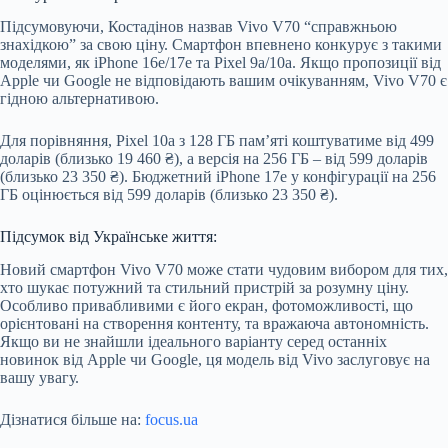
Підсумовуючи, Костадінов назвав Vivo V70 “справжньою
знахідкою” за свою ціну. Смартфон впевнено конкурує з такими
моделями, як iPhone 16e/17e та Pixel 9a/10a. Якщо пропозиції від
Apple чи Google не відповідають вашим очікуванням, Vivo V70 є
гідною альтернативою.
Для порівняння, Pixel 10a з 128 ГБ пам’яті коштуватиме від 499
доларів (близько 19 460 ₴), а версія на 256 ГБ – від 599 доларів
(близько 23 350 ₴). Бюджетний iPhone 17e у конфігурації на 256
ГБ оцінюється від 599 доларів (близько 23 350 ₴).
Підсумок від Українське життя:
Новий смартфон Vivo V70 може стати чудовим вибором для тих,
хто шукає потужний та стильний пристрій за розумну ціну.
Особливо привабливими є його екран, фотоможливості, що
орієнтовані на створення контенту, та вражаюча автономність.
Якщо ви не знайшли ідеального варіанту серед останніх
новинок від Apple чи Google, ця модель від Vivo заслуговує на
вашу увагу.
Дізнатися більше на:
focus.ua