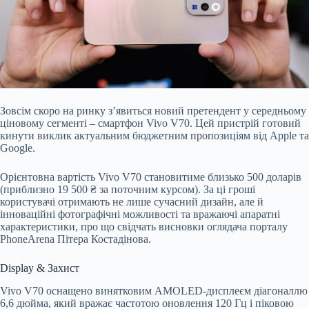
Зовсім скоро на ринку з’явиться новий претендент у середньому
ціновому сегменті – смартфон Vivo V70. Цей пристрій готовий
кинути виклик актуальним бюджетним пропозиціям від Apple та
Google.
Орієнтовна вартість Vivo V70 становитиме близько 500 доларів
(приблизно 19 500
₴ за поточним курсом). За ці гроші
користувачі отримають не лише сучасний дизайн, але й
інноваційні фотографічні можливості та вражаючі апаратні
характеристики, про що свідчать висновки оглядача порталу
PhoneArena Пітера Костадінова.
Display & Захист
Vivo V70 оснащено винятковим AMOLED-дисплеєм діагоналлю
6,6 дюйма, який вражає частотою оновлення 120 Гц і піковою