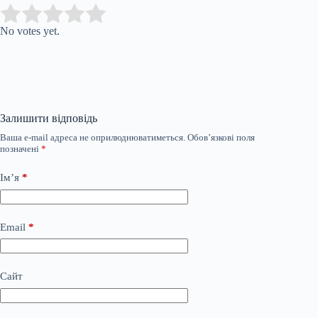
Submit Rating
Rate this item:
No votes yet.
Залишити відповідь
Ваша e-mail адреса не оприлюднюватиметься.
Обов’язкові поля
позначені
*
Ім’я
*
Email
*
Сайт