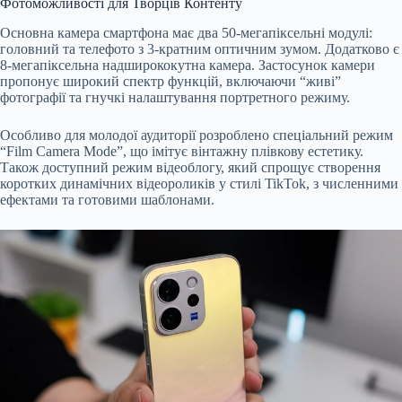
Фотоможливості для Творців Контенту
Основна камера смартфона має два 50-мегапіксельні модулі:
головний та телефото з 3-кратним оптичним зумом. Додатково є
8-мегапіксельна надширококутна камера. Застосунок камери
пропонує широкий спектр функцій, включаючи “живі”
фотографії та гнучкі налаштування портретного режиму.
Особливо для молодої аудиторії розроблено спеціальний режим
“Film Camera Mode”, що імітує вінтажну плівкову естетику.
Також доступний режим відеоблогу, який спрощує створення
коротких динамічних відеороликів у стилі TikTok, з численними
ефектами та готовими шаблонами.