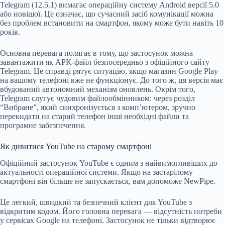
Telegram (12.5.1) вимагає операційну систему Android версії 5.0
або новішої. Це означає, що сучасний засіб комунікації можна
без проблем встановити на смартфон, якому може бути навіть 10
років.
Основна перевага полягає в тому, що застосунок можна
завантажити як APK-файл безпосередньо з офіційного сайту
Telegram. Це справді рятує ситуацію, якщо магазин Google Play
на вашому телефоні вже не функціонує. До того ж, ця версія має
вбудований автономний механізм оновлень. Окрім того,
Telegram слугує чудовим файлообмінником: через розділ
“Вибране”, який синхронізується з комп’ютером, зручно
перекидати на старий телефон інші необхідні файли та
програмне забезпечення.
Як дивитися YouTube на старому смартфоні
Офіційний застосунок YouTube є одним з найвимогливіших до
актуальності операційної системи. Якщо на застарілому
смартфоні він більше не запускається, вам допоможе NewPipe.
Це легкий, швидкий та безпечний клієнт для YouTube з
відкритим кодом. Його головна перевага — відсутність потреби
у сервісах Google на телефоні. Застосунок не тільки відтворює