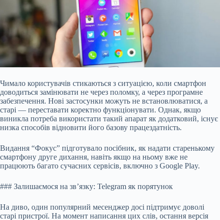
Чимало користувачів стикаються з ситуацією, коли смартфон
доводиться замінювати не через поломку, а через програмне
забезпечення. Нові застосунки можуть не встановлюватися, а
старі — переставати коректно функціонувати. Однак, якщо
виникла потреба використати такий апарат як додатковий, існує
низка способів відновити його базову працездатність.
Видання “Фокус” підготувало посібник, як надати старенькому
смартфону друге дихання, навіть якщо на ньому вже не
працюють багато сучасних сервісів, включно з Google Play.
### Залишаємося на зв’язку: Telegram як порятунок
На диво, один популярний месенджер досі підтримує доволі
старі пристрої. На момент написання цих слів, остання версія