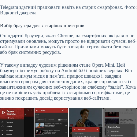
Telegram здатний працювати навіть на старих смартфонах. Фото:
Відкриті джерела
Вибір браузера для застарілих пристроїв
Стандартні браузери, як-от Chrome, на смартфонах, які давно не
отримували оновлень, можуть просто не відкривати сучасні веб-
сайти. Причинами можуть бути застарілі сертифікати безпеки
або брак системних ресурсів.
У такому випадку чудовим рішенням стане Opera Mini. Цей
браузер підтримує роботу на Android 6.0 і новіших версіях. Він
займає мінімум місця в пам’яті, працює швидко і, завдяки
власним серверам для стиснення даних, краще справляється із
завантаженням сучасних веб-сторінок на слабкому “залізі”. Хоча
це не вирішить усіх проблем із застарілими сертифікатами, це
значно покращить досвід користування веб-сайтами.