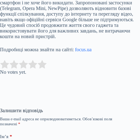
смартфон і не хоче його викидати. Запропоновані застосунки
(Telegram, Opera Mini, NewPipe) дозволяють відновити базові
функції спілкування, доступу до інтернету та перегляду відео,
навіть якщо офіційні сервіси Google більше не підтримуються.
Це чудовий спосіб продовжити життя свого гаджета та
використовувати його для важливих завдань, не витрачаючи
кошти на новий пристрій.
Подробиці можна знайти на сайті:
focus.ua
Submit Rating
Rate this item:
No votes yet.
Залишити відповідь
Ваша e-mail адреса не оприлюднюватиметься.
Обов’язкові поля
позначені
*
Ім’я
*