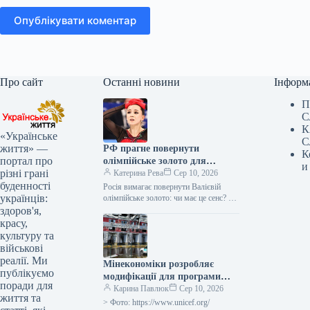
Опублікувати коментар
Про сайт
Останні новини
Інформ
П
С
К
«Українське
С
життя» —
РФ прагне повернути
К
портал про
олімпійське золото для
и
різні грані
“коханки Путіна” – нова
Катерина Рева
Сер 10, 2026
буденності
хвиля скандалу.
Росія вимагає повернути Валієвій
українців:
олімпійське золото: чи має це сенс? На
тлі повернення російської фігуристки
здоров'я,
Каміли Валієвої до міжнародних
красу,
змагань…
культуру та
військові
реалії. Ми
Мінекономіки розробляє
публікуємо
модифікації для програми
поради для
захисту від воєнних загроз
Карина Павлюк
Сер 10, 2026
життя та
> Фото: https://www.unicef.org/