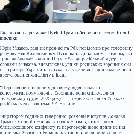
Ексклюзивна розмова: Путін і Трамп обговорили геополітичні
виклики
Юрій Ушаков, радник президента РФ, повідомив про телефонну
розмову між Володимиром Путіним та Дональдом Трампом, яка
тривала близько години. Під час бесіди російський лідер, за
словами Ушакова, висвітлював успіхи російських збройних сил
на території України та натякав на можливість дипломатичного
врегулювання конфлікту в Ірані.
“Переговори пройшли у діловому, відвертому та
конструктивному ключі… Востаннє вони спілкувалися
телефоном у грудні 2025 року”, — передають слова Ушакова
російські медіа, зокрема РІА Новини.
Ініціатором годинної телефонної розмови виступив Дональд
Трамп. Основні теми, як зазначив Ушаков, стосувалися
близькосхідного конфлікту та переговорів щодо припинення
війни між Росією та Україною. Сторони висловили спільну