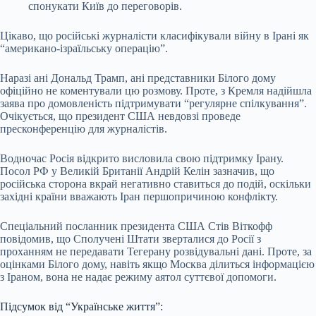
спонукати Київ до переговорів.
Цікаво, що російські журналісти класифікували війну в Ірані як
“американо-ізраїльську операцію”.
Наразі ані Дональд Трамп, ані представники Білого дому
офіційно не коментували цю розмову. Проте, з Кремля надійшла
заява про домовленість підтримувати “регулярне спілкування”.
Очікується, що президент США невдовзі проведе
пресконференцію для журналістів.
Водночас Росія відкрито висловила свою підтримку Ірану.
Посол РФ у Великій Британії Андрій Келін зазначив, що
російська сторона вкрай негативно ставиться до подій, оскільки
західні країни вважають Іран першопричиною конфлікту.
Спеціальний посланник президента США Стів Віткофф
повідомив, що Сполучені Штати зверталися до Росії з
проханням не передавати Тегерану розвідувальні дані. Проте, за
оцінками Білого дому, навіть якщо Москва ділиться інформацією
з Іраном, вона не надає режиму аятол суттєвої допомоги.
Підсумок від “Українське життя”: