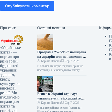
Опублікувати коментар
Про сайт
Останні новини
Інформ
П
С
К
«Українське
С
життя» —
Програма “5-7-9%” поширена
К
портал про
на аграріїв для поповнення їх
и
різні грані
оборотних коштів –
Карина Павлюк
Сер 7, 2026
буденності
Корецький
> Кабінет міністрів України прийняв
українців:
постанову з невідкладного пакету
допомоги українським
здоров'я,
сільгоспвиробникам у зв’язку з
красу,
російськими атаками в Чорному
культуру та
морі…
військові
реалії. Ми
Бізнес в Україні отримує
публікуємо
ультиматуми: відкупляйтеся
поради для
від атак або втратите все
Карина Павлюк
Сер 7, 2026
життя та
Нова шахрайська схема: “власники
статті, які
Шахедів” вимагають гроші з