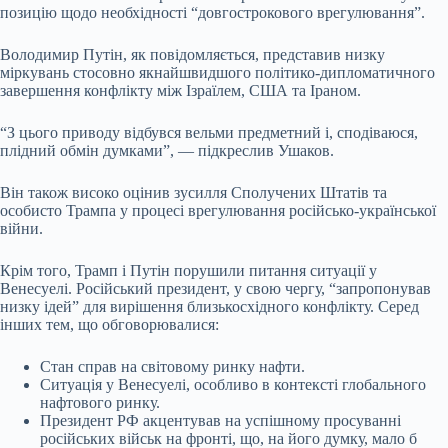
позицію щодо необхідності “довгострокового врегулювання”.
Володимир Путін, як повідомляється, представив низку
міркувань стосовно якнайшвидшого політико-дипломатичного
завершення конфлікту між Ізраїлем, США та Іраном.
“З цього приводу відбувся вельми предметний і, сподіваюся,
плідний обмін думками”, — підкреслив Ушаков.
Він також високо оцінив зусилля Сполучених Штатів та
особисто Трампа у процесі врегулювання російсько-української
війни.
Крім того, Трамп і Путін порушили питання ситуації у
Венесуелі. Російський президент, у свою чергу, “запропонував
низку ідей” для вирішення близькосхідного конфлікту. Серед
інших тем, що обговорювалися:
Стан справ на світовому ринку нафти.
Ситуація у Венесуелі, особливо в контексті глобального
нафтового ринку.
Президент РФ акцентував на успішному просуванні
російських військ на фронті, що, на його думку, мало б