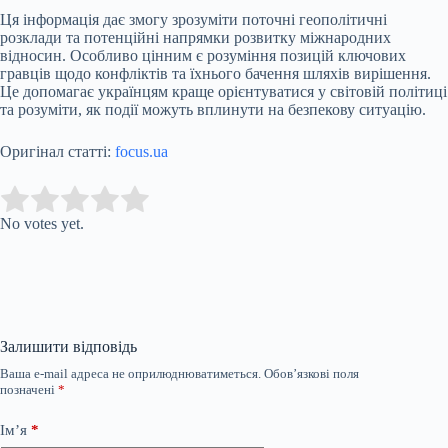
Ця інформація дає змогу зрозуміти поточні геополітичні
розклади та потенційні напрямки розвитку міжнародних
відносин. Особливо цінним є розуміння позицій ключових
гравців щодо конфліктів та їхнього бачення шляхів вирішення.
Це допомагає українцям краще орієнтуватися у світовій політиці
та розуміти, як події можуть вплинути на безпекову ситуацію.
Оригінал статті:
focus.ua
Submit Rating
Rate this item:
No votes yet.
Залишити відповідь
Ваша e-mail адреса не оприлюднюватиметься.
Обов’язкові поля
позначені
*
Ім’я
*