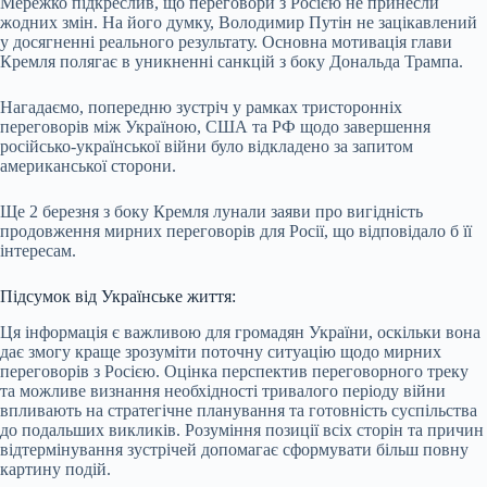
Мережко підкреслив, що переговори з Росією не принесли
жодних змін. На його думку, Володимир Путін не зацікавлений
у досягненні реального результату. Основна мотивація глави
Кремля полягає в уникненні санкцій з боку Дональда Трампа.
Нагадаємо, попередню зустріч у рамках тристоронніх
переговорів між Україною, США та РФ щодо завершення
російсько-української війни було відкладено за запитом
американської сторони.
Ще 2 березня з боку Кремля лунали заяви про вигідність
продовження мирних переговорів для Росії, що відповідало б її
інтересам.
Підсумок від Українське життя:
Ця інформація є важливою для громадян України, оскільки вона
дає змогу краще зрозуміти поточну ситуацію щодо мирних
переговорів з Росією. Оцінка перспектив переговорного треку
та можливе визнання необхідності тривалого періоду війни
впливають на стратегічне планування та готовність суспільства
до подальших викликів. Розуміння позиції всіх сторін та причин
відтермінування зустрічей допомагає сформувати більш повну
картину подій.