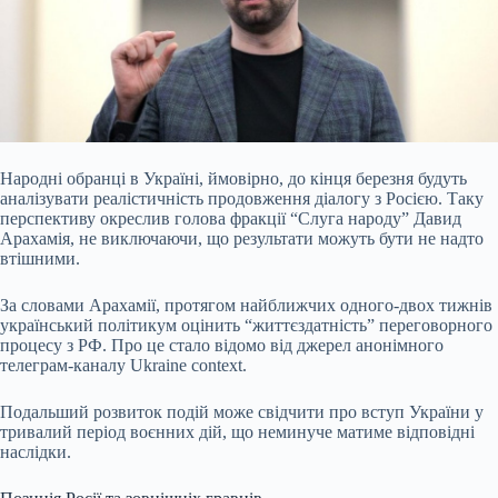
Народні обранці в Україні, ймовірно, до кінця березня будуть
аналізувати реалістичність продовження діалогу з Росією. Таку
перспективу окреслив голова фракції “Слуга народу” Давид
Арахамія, не виключаючи, що результати можуть бути не надто
втішними.
За словами Арахамії, протягом найближчих одного-двох тижнів
український політикум оцінить “життєздатність” переговорного
процесу з РФ. Про це стало відомо від джерел анонімного
телеграм-каналу Ukraine context.
Подальший розвиток подій може свідчити про вступ України у
тривалий період воєнних дій, що неминуче матиме відповідні
наслідки.