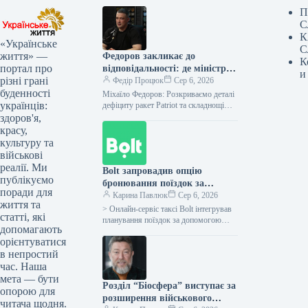
П
С
К
«Українське
С
життя» —
Федоров закликає до
К
портал про
відповідальності: де міністр
и
різні грані
оборони?
Федір Процюк
Сер 6, 2026
буденності
Міхаїло Федоров: Розкриваємо деталі
українців:
дефіциту ракет Patriot та складнощі
оборонної політики Ексміністр
здоров'я,
оборони Михайло Федоров поділився
красу,
непростими подробицями процесу
культуру та
здобуття…
військові
реалії. Ми
Bolt запровадив опцію
публікуємо
бронювання поїздок за
поради для
допомогою ChatGPT у всіх
Карина Павлюк
Сер 6, 2026
життя та
країнах, де працює компанія.
> Онлайн-сервіс таксі Bolt інтегрував
статті, які
планування поїздок за допомогою
допомагають
ChatGPT у всіх державах своєї
орієнтуватися
присутності, включно з Україною.
в непростий
Відповідно до…
час. Наша
мета — бути
Розділ “Біосфера” виступає за
опорою для
розширення військового
читача щодня.