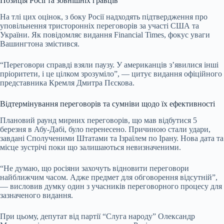
Позиція Росії та зовнішніх гравців
На тлі цих оцінок, з боку Росії надходять підтвердження про
уповільнення тристоронніх переговорів за участі США та
України. Як повідомляє видання Financial Times, фокус уваги
Вашингтона змістився.
“Переговори справді взяли паузу. У американців з’явилися інші
пріоритети, і це цілком зрозуміло”, — цитує видання офіційного
представника Кремля Дмитра Пєскова.
Відтермінування переговорів та сумніви щодо їх ефективності
Плановий раунд мирних переговорів, що мав відбутися 5
березня в Абу-Дабі, було перенесено. Причиною стали удари,
завдані Сполученими Штатами та Ізраїлем по Ірану. Нова дата та
місце зустрічі поки що залишаються невизначеними.
“Не думаю, що росіяни захочуть відновити переговори
найближчим часом. Адже предмет для обговорення відсутній”,
— висловив думку один з учасників переговорного процесу для
зазначеного видання.
При цьому, депутат від партії “Слуга народу” Олександр