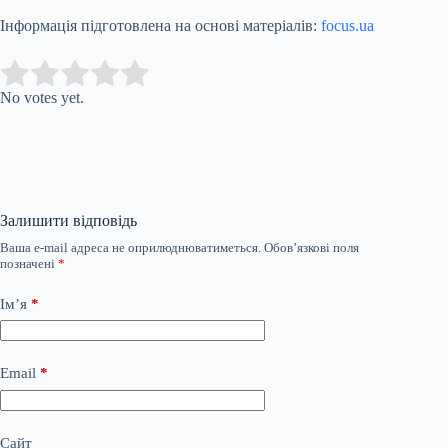
Інформація підготовлена на основі матеріалів:
focus.ua
Submit Rating
Rate this item:
No votes yet.
Залишити відповідь
Ваша e-mail адреса не оприлюднюватиметься.
Обов’язкові поля
позначені
*
Ім’я
*
Email
*
Сайт