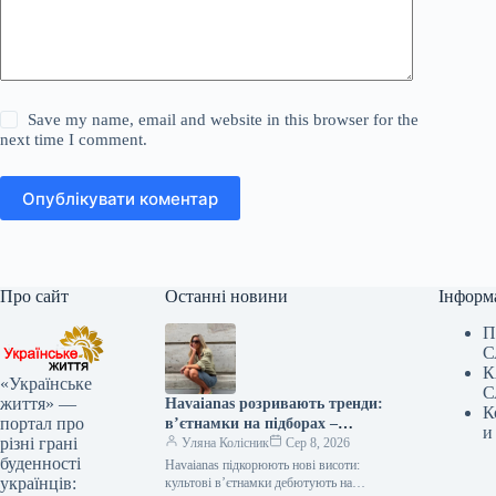
Save my name, email and website in this browser for the
next time I comment.
Опублікувати коментар
Про сайт
Останні новини
Інформ
П
С
К
«Українське
С
життя» —
Havaianas розривають тренди:
К
портал про
в’єтнамки на підборах –
и
різні грані
сенсація року!
Уляна Колісник
Сер 8, 2026
буденності
Havaianas підкорюють нові висоти:
українців:
культові в’єтнамки дебютують на