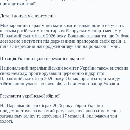
проходить в Італії.
Деталі допуску спортсменів
Міжнародний паралімпійський комітет надав дозвіл на участь
шістьом російським та чотирьом білоруським спортсменам у
Паралімпійських іграх 2026 року. Важливо зазначити, що їм було
дозволено виступати під державними прапорами своїх країн, а
під час церемоній нагородження звучали національні гімни.
Позиція України щодо церемонії відкриття
Національний паралімпійський комітет України також висловив
свою незгоду, проігнорувавши церемонію відкриття
Паралімпійських ігор 2026 року. Однак, організатори заходу
забезпечили участь волонтерів, які винесли прапор України.
Результати української збірної
На Паралімпійських іграх 2026 року збірна України
продемонструвала вагомий результат, посівши сьоме місце в
загальному заліку та здобувши 17 медалей, включаючи три
золоті.