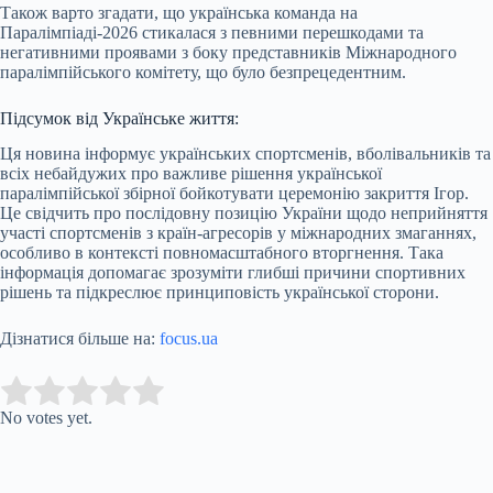
Також варто згадати, що українська команда на
Паралімпіаді-2026 стикалася з певними перешкодами та
негативними проявами з боку представників Міжнародного
паралімпійського комітету, що було безпрецедентним.
Підсумок від Українське життя:
Ця новина інформує українських спортсменів, вболівальників та
всіх небайдужих про важливе рішення української
паралімпійської збірної бойкотувати церемонію закриття Ігор.
Це свідчить про послідовну позицію України щодо неприйняття
участі спортсменів з країн-агресорів у міжнародних змаганнях,
особливо в контексті повномасштабного вторгнення. Така
інформація допомагає зрозуміти глибші причини спортивних
рішень та підкреслює принциповість української сторони.
Дізнатися більше на:
focus.ua
Submit Rating
Rate this item:
No votes yet.