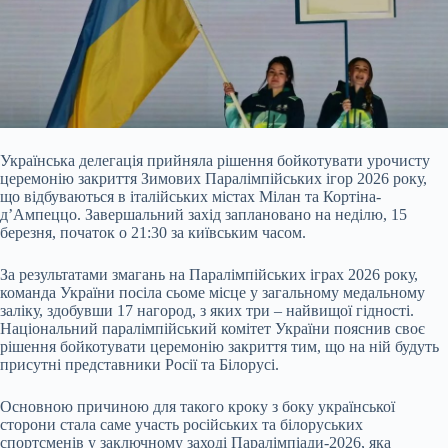
Українська делегація прийняла рішення бойкотувати урочисту
церемонію закриття Зимових Паралімпійських ігор 2026 року,
що відбуваються в італійських містах Мілан та Кортіна-
д’Ампеццо. Завершальний захід заплановано на неділю, 15
березня, початок о 21:30 за київським часом.
За результатами змагань на Паралімпійських іграх 20
26 року,
команда України посіла сьоме місце у загальному медальному
заліку, здобувши 17 нагород, з яких три – найвищої гідності.
Національний паралімпійський комітет України пояснив своє
рішення бойкотувати церемонію закриття тим, що на ній будуть
присутні представники Росії та Білорусі.
Основною причиною для такого кроку з боку української
сторони стала саме участь російських та білоруських
спортсменів у заключному заході Паралімпіади-2026, яка