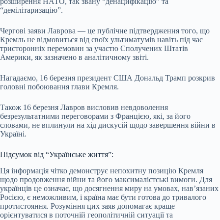
розширення НАТО, так звану “денацифікацію” та
“демілітаризацію”.
Чергові заяви Лаврова — це публічне підтвердження того, що
Кремль не відмовиться від своїх ультиматумів навіть під час
тристоронніх перемовин за участю Сполучених Штатів
Америки, як зазначено в аналітичному звіті.
Нагадаємо, 16 березня президент США Дональд Трамп розкрив
головні побоювання глави Кремля.
Також 16 березня Лавров висловив невдоволення
безрезультатними переговорами з Францією, які, за його
словами, не вплинули на хід дискусій щодо завершення війни в
Україні.
Підсумок від “Українське життя”:
Ця інформація чітко демонструє непохитну позицію Кремля
щодо продовження війни та його максималістські вимоги. Для
українців це означає, що досягнення миру на умовах, нав’язаних
Росією, є неможливим, і країна має бути готова до тривалого
протистояння. Розуміння цих заяв допомагає краще
орієнтуватися в поточній геополітичній ситуації та