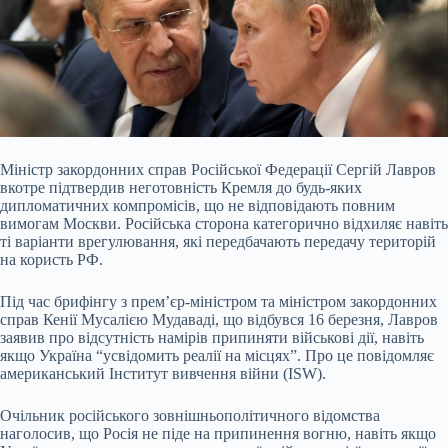
Міністр закордонних справ Російської Федерації Сергій Лавров
вкотре підтвердив неготовність Кремля до будь-яких
дипломатичних компромісів, що не відповідають повним
вимогам Москви. Російська сторона категорично відхиляє навіть
ті варіанти врегулювання, які передбачають передачу територій
на користь РФ.
Під час брифінгу з прем’єр-міністром та міністром закордонних
справ Кенії Мусалією Мудаваді, що відбувся 16 березня, Лавров
заявив про відсутність намірів припиняти військові дії, навіть
якщо Україна “усвідомить реалії на місцях”. Про це повідомляє
американський Інститут вивчення війни (ISW).
Очільник російського зовнішньополітичного відомства
наголосив, що Росія не піде на припинення вогню, навіть якщо