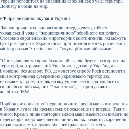
Україна погодиться на виведення своїх військ з усієї території
Донбасу в обмін на мир.
РФ прагне повної окупації України
Лавров продовжує наполегливо стверджувати, нібито
український уряд є “першопричиною” збройного конфлікту.
Стосовно європейських миротворчих контингентів, які можуть
бути розгорнуті в Україні після припинення вогню, російський
міністр назвав їх не інакше як “окупаційними військами”.
“Опис Лавровим європейських військ, які будуть розгорнуті на
території, контрольованій Україною, з дозволу України, але,
ймовірно, без дозволу РФ, демонструє спробу Росії встановити
свій контроль над суверенною українською територією,
натякаючи, що територія, на яку українська влада запросить
європейські війська, не є її частиною”, — припускають
аналітики ISW.
Подібна риторика про “першопричини” російського вторгнення
в Україну лунає від кремлівських посадовців не вперше. Таким
чином Кремль лише повторює власні максималістські вимоги до
переговорів щодо завершення війни, які включають скорочення
української армії, відмову від “нейтрального” статусу,