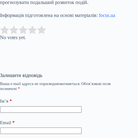
прогнозувати подальший розвиток подій.
Інформація підготовлена на основі матеріалів:
focus.ua
Submit Rating
Rate this item:
No votes yet.
Залишити відповідь
Ваша e-mail адреса не оприлюднюватиметься.
Обов’язкові поля
позначені
*
Ім’я
*
Email
*