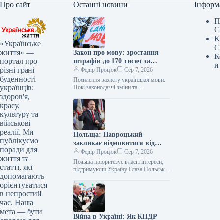
Про сайт
Останні новини
Інформ
П
С
К
«Українське
С
життя» —
Закон про мову: зростання
К
портал про
штрафів до 170 тисяч за
и
різні грані
порушення
Федір Процюк
Сер 7, 2026
буденності
Посилення захисту української мови:
українців:
Нові законодавчі зміни та
відповідальність Законодавчі ініціативи
здоров'я,
для зміцнення мовних позицій Комітет
красу,
з питань гуманітарної та…
культуру та
військові
реалії. Ми
Польща: Навроцький
публікуємо
закликає відмовитися від
поради для
бандерівських прапорів
Федір Процюк
Сер 7, 2026
життя та
Польща пріоритезує власні інтереси,
статті, які
підтримуючи Україну Глава Польської
допомагають
держави, Кароль Навроцький, чітко
орієнтуватися
окреслив, що одним із ключових
в непростий
національних інтересів країни…
час. Наша
мета — бути
Війна в Україні: Як КНДР