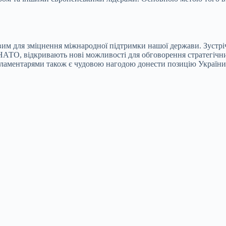
им для зміцнення міжнародної підтримки нашої держави. Зустріч
 НАТО, відкривають нові можливості для обговорення стратегічн
рламентарями також є чудовою нагодою донести позицію України 