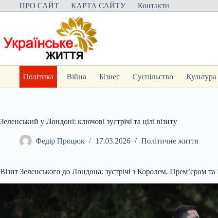
Перейти
ПРО САЙТ
КАРТА САЙТУ
Контакти
до
вмісту
Політика
Війна
Бізнес
Суспільство
Культура
Зеленський у Лондоні: ключові зустрічі та цілі візиту
Федір Процюк
17.03.2026
Політичне життя
Візит Зеленського до Лондона: зуcтрічі з Королем, Прем’єром т