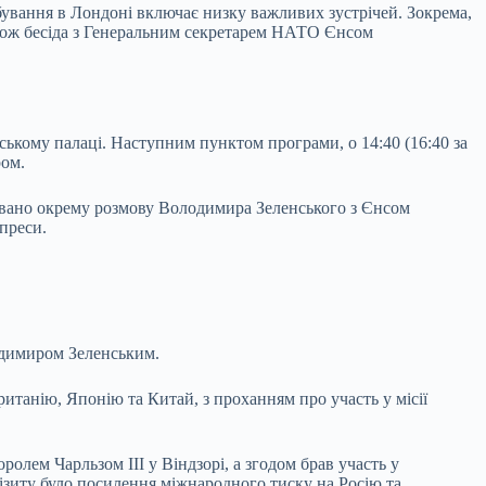
бування в Лондоні включає низку важливих зустрічей. Зокрема,
також бесіда з Генеральним секретарем НАТО Єнсом
ському палаці. Наступним пунктом програми, о 14:40 (16:40 за
ром.
новано окрему розмову Володимира Зеленського з Єнсом
преси.
лодимиром Зеленським.
танію, Японію та Китай, з проханням про участь у місії
олем Чарльзом III у Віндзорі, а згодом брав участь у
ізиту було посилення міжнародного тиску на Росію та