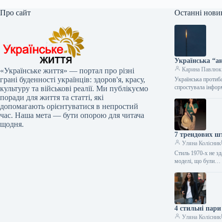
Про сайт
Останні нови
Українська “ан
Карина Павлюк
«Українське життя» — портал про різні
грані буденності українців: здоров'я, красу,
Українська протиба
спростувала інфо
культуру та військові реалії. Ми публікуємо
поради для життя та статті, які
допомагають орієнтуватися в непростий
час. Наша мета — бути опорою для читача
щодня.
7 трендових шт
Уляна Колісник
Стиль 1970-х не зд
моделі, що були…
4 стильні пари
Уляна Колісник