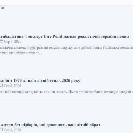
ни
тибалістика”: експерт Fire Point назвав реалістичні терміни появи
Сер 8, 2026
лістична система Freyja: реальні терміни запуску, а не фейкові заяви Українська компанія 
рмацію про нібито швидкий…
анів з 1970-х: ваш літній стиль 2026 року
Сер 8, 2026
ає своїх позицій вже декілька сезонів поспіль. Цього літа це особливо очевидно завдяки
 взуття без підборів, які доповнять ваш літній образ
Сер 8, 2026