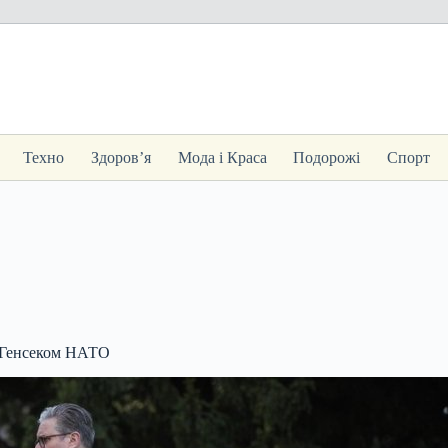
Техно
Здоров’я
Мода і Краса
Подорожі
Спорт
а Генсеком НАТО