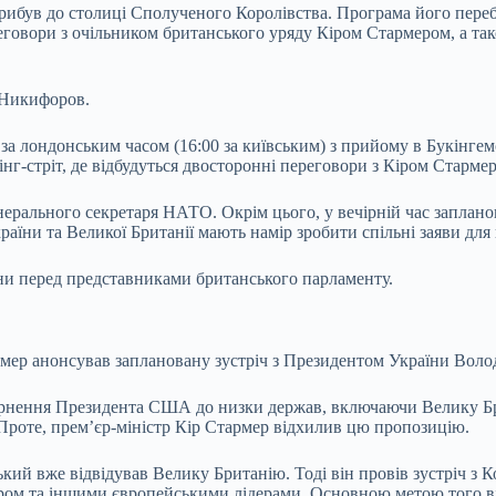
прибув до столиці Сполученого Королівства. Програма його пере
ереговори з очільником британського уряду Кіром Стармером, а 
 Никифоров.
за лондонським часом (16:00 за київським) з прийому в Букінгем
інг-стріт, де відбудуться двосторонні переговори з Кіром Старме
Генерального секретаря НАТО. Окрім цього, у вечірній час запла
їни та Великої Британії мають намір зробити спільні заяви для 
їни перед представниками британського парламенту.
тармер анонсував заплановану зустріч з Президентом України Во
вернення Президента США до низки держав, включаючи Велику Бри
 Проте, прем’єр-міністр Кір Стармер відхилив цю пропозицію.
й вже відвідував Велику Британію. Тоді він провів зустріч з Кор
мером та іншими європейськими лідерами. Основною метою того в