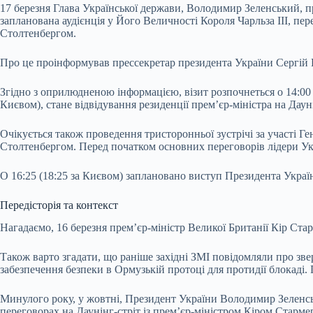
17 березня Глава Української держави, Володимир Зеленський, 
запланована аудієнція у Його Величності Короля Чарльза III, п
Столтенбергом.
Про це проінформував прессекретар президента України Сергій
Згідно з оприлюдненою інформацією, візит розпочнеться о 14:00 
Києвом), стане відвідування резиденції прем’єр-міністра на Даун
Очікується також проведення тристоронньої зустрічі за участі 
Столтенбергом. Перед початком основних переговорів лідери Укра
О 16:25 (18:25 за Києвом) заплановано виступ Президента Укра
Передісторія та контекст
Нагадаємо, 16 березня прем’єр-міністр Великої Британії Кір С
Також варто згадати, що раніше західні ЗМІ повідомляли про з
забезпечення безпеки в Ормузькій протоці для протидії блокаді.
Минулого року, у жовтні, Президент України Володимир Зеленськи
переговорах на Даунінг-стріт із прем’єр-міністром Кіром Стар