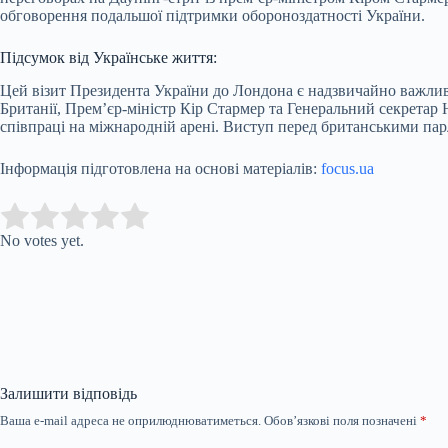
обговорення подальшої підтримки обороноздатності України.
Підсумок від Українське життя:
Цей візит Президента України до Лондона є надзвичайно важлив
Британії, Прем’єр-міністр Кір Стармер та Генеральний секретар
співпраці на міжнародній арені. Виступ перед британськими па
Інформація підготовлена на основі матеріалів:
focus.ua
Submit Rating
Rate this item:
No votes yet.
Залишити відповідь
Ваша e-mail адреса не оприлюднюватиметься.
Обов’язкові поля позначені
*