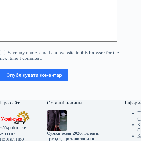
Save my name, email and website in this browser for the
next time I comment.
Опублікувати коментар
Про сайт
Останні новини
Інформ
П
С
К
«Українське
С
життя» —
Сумки осені 2026: головні
К
портал про
тренди, що заполонили