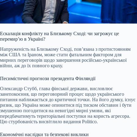
Ескалація конфлікту на Близькому Сході: чи загрожує це
перемир’ю в Україні?
Напруженість на Близькому Сході, пов’язана з протистоянням
між США та Іраном, може стати фатальним фактором для
мирних переговорів щодо завершення російсько-української
війни, аж до їх повного краху.
Песимістичні прогнози президента Фінляндії
Олександр Стубб, глава фінської держави, висловлює
занепокоєння, що переговорний процес щодо українського
питання наближається до критичної точки. На його думку, існує
ризик, що Україна може опинитися під тиском обставин і бути
змушеною погодитися на невигідні мирні умови, які
передбачатимуть територіальні поступки на користь агресора.
Цю стурбованість висвітлило видання Politico.
Економічні наслідки та безпекові виклики