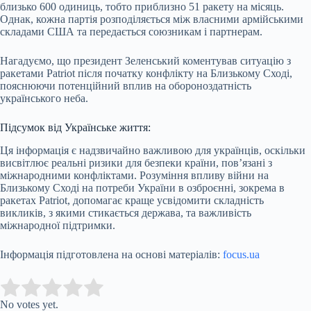
близько 600 одиниць, тобто приблизно 51 ракету на місяць.
Однак, кожна партія розподіляється між власними армійськими
складами США та передається союзникам і партнерам.
Нагадуємо, що президент Зеленський коментував ситуацію з
ракетами Patriot після початку конфлікту на Близькому Сході,
пояснюючи потенційний вплив на обороноздатність
українського неба.
Підсумок від Українське життя:
Ця інформація є надзвичайно важливою для українців, оскільки
висвітлює реальні ризики для безпеки країни, пов’язані з
міжнародними конфліктами. Розуміння впливу війни на
Близькому Сході на потреби України в озброєнні, зокрема в
ракетах Patriot, допомагає краще усвідомити складність
викликів, з якими стикається держава, та важливість
міжнародної підтримки.
Інформація підготовлена на основі матеріалів:
focus.ua
Submit Rating
Rate this item:
No votes yet.