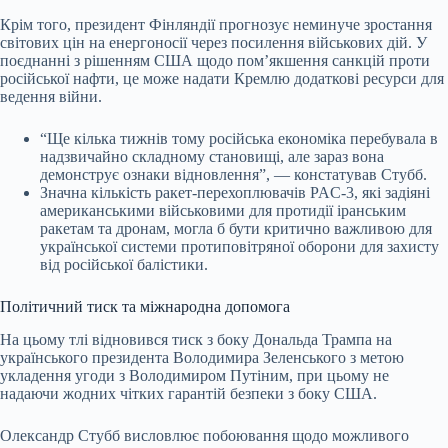
Крім того, президент Фінляндії прогнозує неминуче зростання
світових цін на енергоносії через посилення військових дій. У
поєднанні з рішенням США щодо пом’якшення санкцій проти
російської нафти, це може надати Кремлю додаткові ресурси для
ведення війни.
“Ще кілька тижнів тому російська економіка перебувала в
надзвичайно складному становищі, але зараз вона
демонструє ознаки відновлення”, — констатував Стубб.
Значна кількість ракет-перехоплювачів PAC-3, які задіяні
американськими військовими для протидії іранським
ракетам та дронам, могла б бути критично важливою для
української системи протиповітряної оборони для захисту
від російської балістики.
Політичний тиск та міжнародна допомога
На цьому тлі відновився тиск з боку Дональда Трампа на
українського президента Володимира Зеленського з метою
укладення угоди з Володимиром Путіним, при цьому не
надаючи жодних чітких гарантій безпеки з боку США.
Олександр Стубб висловлює побоювання щодо можливого