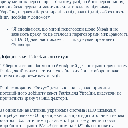
зриву мирних переговорів. У такому разі, на його переконання,
європейські держави мають посилити власну підтримку
України, надаючи їй розширені розвідувальні дані, озброєння та
іншу необхідну допомогу.
“Я сподіваюся, що мирні переговори щодо України не
зазнають краху, як це сталося з переговорами між Іраном та
США. Однак, час покаже”, — підсумував президент
Фінляндії.
Дефіцит ракет Patriot: аналіз ситуації
17 березня стало відомо про ймовірний дефіцит ракет для систем
Patriot, який може настати в українських Силах оборони вже
протягом одного-трьох місяців.
Раніше видання “Фокус” детально аналізувало причини
потенційного дефіциту ракет Patriot для України, вказуючи на
причетність Ірану та інші фактори.
За оцінками аналітиків, українська система ППО щомісяця
потребує близько 60 протиракет для протидії поточним темпам
обстрілів балістичними ракетами. При цьому, річний обсяг
виробництва ракет PAC-3 (станом на 2025 рік) становить